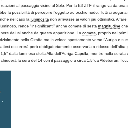
 reazioni al passaggio vicino al
Sole
. Per la E3 ZTF il range va da una 
be la possibilità di percepire l’oggetto ad occhio nudo. Tutti ci auguri
anche nel caso la
luminosità
non arrivasse ai valori più ottimistici. A fare l
luminoso, rende “insignificanti” anche comete di sesta
magnitudine
che 
manere delusi anche da questa apparizione. La
cometa
, proprio nei prim
 inizialmente nella Giraffa ma in veloce spostamento verso l’Auriga e su
iù attesi occorrerà però obbligatoriamente osservarla a ridosso dell’alba p
a 1,5° dalla luminosa
stella
Alfa dell’Auriga
Capella
, mentre nella serata 
chiuderà la sera del 14 con il passaggio a circa 1,5°da Aldebaran, l’oc