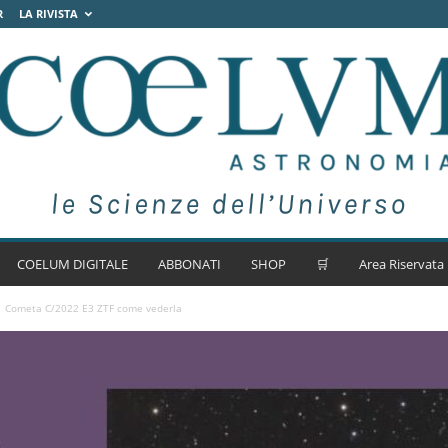
R
LA RIVISTA
COELUM DIGITALE
ABBONATI
SHOP
🛒
Area Riservata
Cometa C/2022 E3 ZTF come vederla