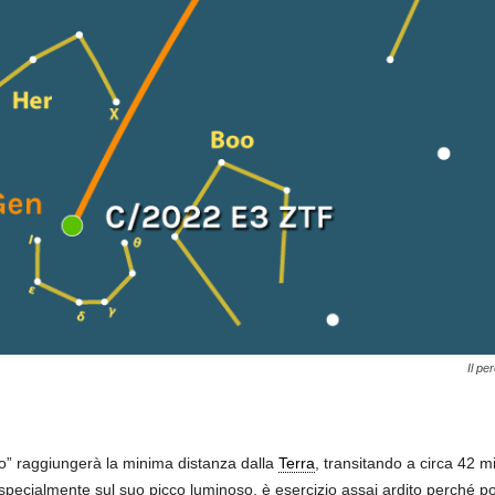
Il pe
ato” raggiungerà la minima distanza dalla
Terra
, transitando a circa 42 mi
 specialmente sul suo picco luminoso, è esercizio assai ardito perché po