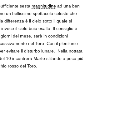
sufficiente sesta
magnitudine
ad una ben
amo un bellissimo spettacolo celeste che
a differenza è il cielo sotto il quale si
invece il cielo buio esalta. Il consiglio è
i giorni del mese, sarà in condizioni
ccessivamente nel Toro. Con il plenilunio
er evitare il disturbo lunare. Nella nottata
del 10 incontrerà
Marte
sfilando a poco più
chio rosso del Toro.