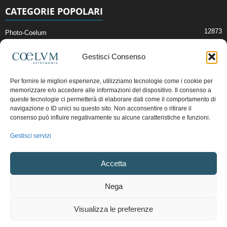
CATEGORIE POPOLARI
12873
Photo-Coelum
2914
Mostre e Incontri
Gestisci Consenso
2409
News di Astronomia
1314
Cielo del Mese
Per fornire le migliori esperienze, utilizziamo tecnologie come i cookie per
memorizzare e/o accedere alle informazioni del dispositivo. Il consenso a
365
Astronomia, Astrofisica e Cosmologia
queste tecnologie ci permetterà di elaborare dati come il comportamento di
268
Articoli e Risorse On-Line
navigazione o ID unici su questo sito. Non acconsentire o ritirare il
consenso può influire negativamente su alcune caratteristiche e funzioni.
192
Il Blog della Redazione
Gestisci servizi
Pubblicità:
ads@coelum.com
Accetta
Copyright © 1997 - 2024 vietata la riproduzione.
CF/P.IVA/VAT.C IT.01988340434
Nega
Privacy Policy
Termini e Condizioni di Vendita
Diritto di recesso
Visualizza le preferenze
Regolamento uso sezione PhotoCoelum