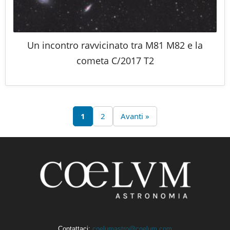
Un incontro ravvicinato tra M81 M82 e la
cometa C/2017 T2
1
2
Avanti »
Contattaci:
coelumastro@coelum.com