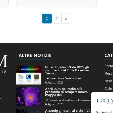
1
2
»
ALTRE NOTIZIE
CAT
Photo
Eclissi totale di Sole 2026: gli
strumenti del Time Baseline
Team...
Mostr
Astrotecnica e Osservazione
News 
6 Agosto 2026
Abell 2255 nel radio più
Cielo
profondo di sempre: nuova
mappa del...
Astro
Astronomia, Astrofisica e Cosmologia
Artico
6 Agosto 2026
Alzando gli occhi al cielo – Vale
Il Bl
Per fornire 