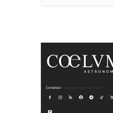
Contattaci:
coelumastro@coelum.com