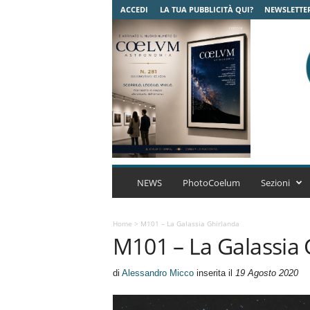
ACCEDI
LA TUA PUBBLICITÀ QUI?
NEWSLETTE
C
o
NEWS
PhotoCoelum
Sezioni
e
l
u
Home
>
M101 – La Galassia Ghirlanda
M101 – La Galassia 
m
A
s
di
Alessandro Micco
inserita il
19 Agosto 2020
t
r
o