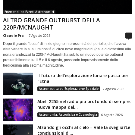
Effemeridi ed Eventi Astronomici
ALTRO GRANDE OUTBURST DELLA
220P/MCNAUGHT
Claudio Pra
-
7 Agosto 2026
0
Dopo il grande “botto” di inizio giugno in prossimità del perielio, che l’aveva
vista variare la sua luminosità di circa nove magnitudini (dalla diciottesima alla
nona grandezza) la 220P/ McNaught ha subìto un nuovo potente outburst
presumibilmente tra il 5 e il 6 agosto, passando improvvisamente dalla
tredicesima alla settima magnitudine.
Il futuro dell’esplorazione lunare passa per
l’Etna
Astronautica ed Esplorazione Spaziale
7 Agosto 2026
Abell 2255 nel radio più profondo di sempre:
nuova mappa del...
Astronomia, Astrofisica e Cosmologia
6 Agosto 2026
Alzando gli occhi al cielo – Vale la sveglia?Le
congiunzioni di...