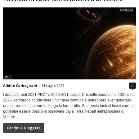
280
Albino Carbognani
-
14 Luglio 2026
0
I due asteroidi 2021 PH27 e 2025 GN1, scoperti rispettivamente nel 2021 e nel
2025, sembrano condividere un'origine comune e potrebbero aver generato
una corrente di meteoroidi lungo la loro orbita. Se questa ipotesi fosse corretta,
potrebbe essere possibile osservare dalla Terra fireball nell'atmosfera di
Venere.
Continua a leggere