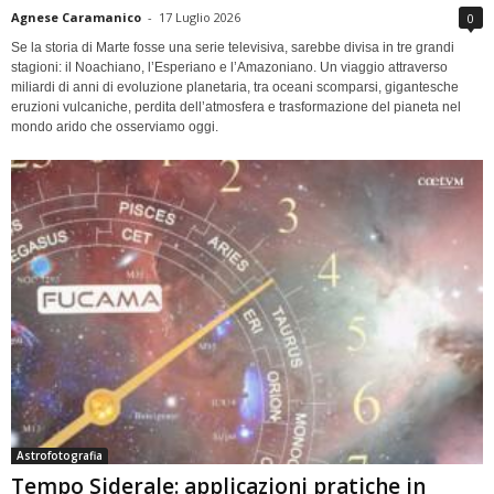
Agnese Caramanico
-
17 Luglio 2026
0
Se la storia di Marte fosse una serie televisiva, sarebbe divisa in tre grandi
stagioni: il Noachiano, l’Esperiano e l’Amazoniano. Un viaggio attraverso
miliardi di anni di evoluzione planetaria, tra oceani scomparsi, gigantesche
eruzioni vulcaniche, perdita dell’atmosfera e trasformazione del pianeta nel
mondo arido che osserviamo oggi.
Astrofotografia
Tempo Siderale: applicazioni pratiche in