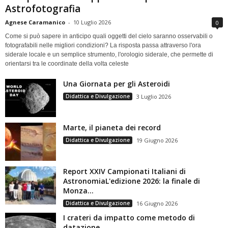
Astrofotografia
Agnese Caramanico
-
10 Luglio 2026
0
Come si può sapere in anticipo quali oggetti del cielo saranno osservabili o
fotografabili nelle migliori condizioni? La risposta passa attraverso l'ora
siderale locale e un semplice strumento, l'orologio siderale, che permette di
orientarsi tra le coordinate della volta celeste
Una Giornata per gli Asteroidi
Didattica e Divulgazione
3 Luglio 2026
Marte, il pianeta dei record
Didattica e Divulgazione
19 Giugno 2026
Report XXIV Campionati Italiani di
AstronomiaL'edizione 2026: la finale di
Monza...
Didattica e Divulgazione
16 Giugno 2026
I crateri da impatto come metodo di
datazione