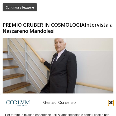
Continua a leggere
PREMIO GRUBER IN COSMOLOGIAIntervista a
Nazzareno Mandolesi
280
Gestisci Consenso
Frida Paolella
-
16 Giugno 2026
0
Intervista al professor Nazzareno Mandolesi, tra i protagonisti della cosmologia
Per fornire le migliori esperienze, utilizziamo tecnologie come i cookie per
spaziale europea e della missione Planck. Il dialogo ripercorre i principali