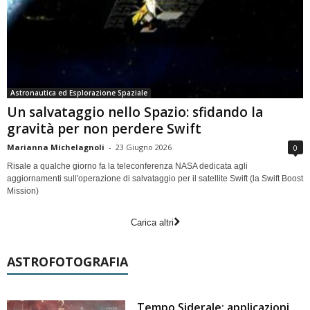
Astronautica ed Esplorazione Spaziale
Un salvataggio nello Spazio: sfidando la
gravità per non perdere Swift
Marianna Michelagnoli
-
23 Giugno 2026
0
Risale a qualche giorno fa la teleconferenza NASA dedicata agli
aggiornamenti sull'operazione di salvataggio per il satellite Swift (la Swift Boost
Mission)
Carica altri
ASTROFOTOGRAFIA
Tempo Siderale: applicazioni