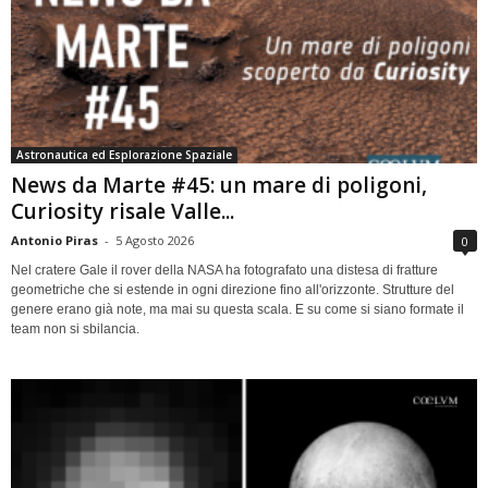
Astronautica ed Esplorazione Spaziale
News da Marte #45: un mare di poligoni,
Curiosity risale Valle...
Antonio Piras
-
5 Agosto 2026
0
Nel cratere Gale il rover della NASA ha fotografato una distesa di fratture
geometriche che si estende in ogni direzione fino all'orizzonte. Strutture del
genere erano già note, ma mai su questa scala. E su come si siano formate il
team non si sbilancia.