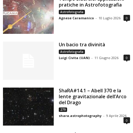
pratiche in Astrofotografia
Astrofotografia
Agnese Caramanico
-
10 Luglio 2026
0
Un bacio tra divinità
Astrofotografia
Luigi Civita (UAN)
-
11 Giugno 2026
0
ShaRA#14.1 – Abell 370 e la
lente gravitazionale dell’Arco
del Drago
279
shara.astrophotography
-
9 Aprile 2026
0