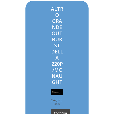
ALTR
O
GRA
NDE
OUT
BUR
ST
DELL
A
220P
/MC
NAU
GHT
7 Agosto
2026
Continua