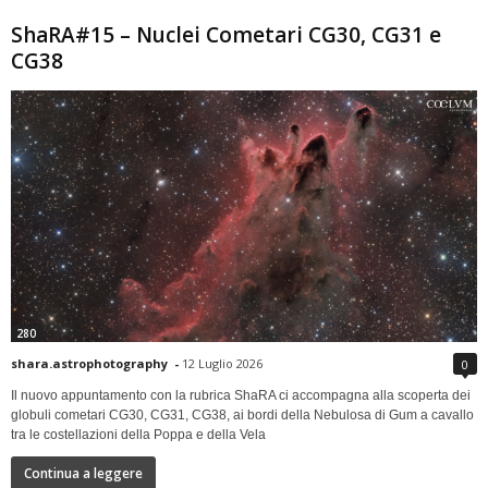
ShaRA#15 – Nuclei Cometari CG30, CG31 e
CG38
280
shara.astrophotography
-
12 Luglio 2026
0
Il nuovo appuntamento con la rubrica ShaRA ci accompagna alla scoperta dei
globuli cometari CG30, CG31, CG38, ai bordi della Nebulosa di Gum a cavallo
tra le costellazioni della Poppa e della Vela
Continua a leggere