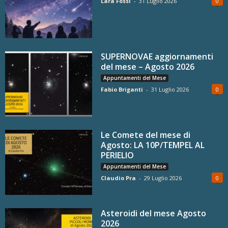
Lara Fossi
-
31 Luglio 2026
0
SUPERNOVAE aggiornamenti
del mese – Agosto 2026
Appuntamenti del Mese
Fabio Briganti
-
31 Luglio 2026
0
Le Comete del mese di
Agosto: LA 10P/TEMPEL AL
PERIELIO
Appuntamenti del Mese
Claudio Pra
-
29 Luglio 2026
0
Asteroidi del mese Agosto
2026