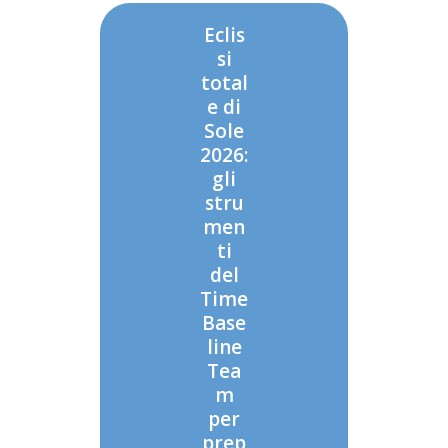
Eclis
si
total
e di
Sole
2026:
gli
stru
men
ti
del
Time
Base
line
Tea
m
per
prep