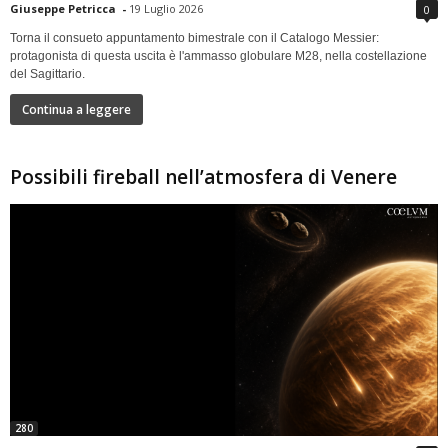
Giuseppe Petricca
-
19 Luglio 2026
0
Torna il consueto appuntamento bimestrale con il Catalogo Messier:
protagonista di questa uscita è l'ammasso globulare M28, nella costellazione
del Sagittario.
Continua a leggere
Possibili fireball nell’atmosfera di Venere
280