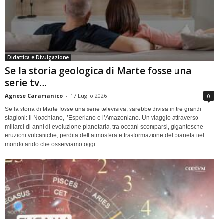
Didattica e Divulgazione
Se la storia geologica di Marte fosse una
serie tv…
Agnese Caramanico
-
17 Luglio 2026
0
Se la storia di Marte fosse una serie televisiva, sarebbe divisa in tre grandi
stagioni: il Noachiano, l’Esperiano e l’Amazoniano. Un viaggio attraverso
miliardi di anni di evoluzione planetaria, tra oceani scomparsi, gigantesche
eruzioni vulcaniche, perdita dell’atmosfera e trasformazione del pianeta nel
mondo arido che osserviamo oggi.