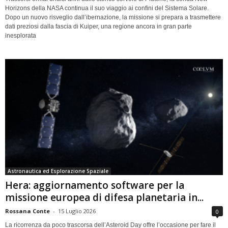
Horizons della NASA continua il suo viaggio ai confini del Sistema Solare.
Dopo un nuovo risveglio dall’ibernazione, la missione si prepara a trasmettere
dati preziosi dalla fascia di Kuiper, una regione ancora in gran parte
inesplorata
Astronautica ed Esplorazione Spaziale
Hera: aggiornamento software per la
missione europea di difesa planetaria in...
Rossana Conte
-
15 Luglio 2026
0
La ricorrenza da poco trascorsa dell’Asteroid Day offre l’occasione per fare il