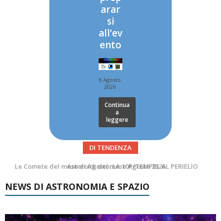
arar
si
all’ev
ento
6 Agosto
2026
Continua
a
leggere
DI TENDENZA
Asteroidi del mese Agosto 2026
Transiti di ISS International Space Station e Tiangong – Agosto 2026
NEWS DI ASTRONOMIA E SPAZIO