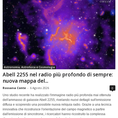
Astronomia, Astrofisica e Cosmologia
Abell 2255 nel radio più profondo di sempre:
nuova mappa del...
Rossana Conte
-
6 Agosto 2026
0
Uno studio recente ha realizzato l'immagine radio più profonda mai ottenuta
dell'ammasso di galassie Abell 2255, rivelando nuovi dettagli sull'emissione
diffusa e scoprendo una possibile nuova reliquia radio. Grazie a una tecnica
innovativa che ricostruisce l'orientazione del campo magnetico a partire
dall'emissione di sincrotrone, i ricercatori hanno ricostruito la complessa