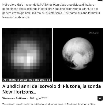
Nel cratere Gale il rover della NASA ha fotografato una distesa di fratture
geometriche che si estende in ogni direzione fino all'orizzonte. Strutture del
genere erano già note, ma mai su questa scala. E su come si siano formate il
team non si sbilancia.
Astronautica ed Esplorazione Spaziale
A undici anni dal sorvolo di Plutone, la sonda
New Horizons...
Vincenzo Pettina
-
16 Luglio 2026
0
Trascorsi ormai undici anni dallo storico sorvolo di Plutone, la sonda New