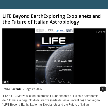
Carica altri
LIFE Beyond EarthExploring Exoplanets and
the Future of Italian Astrobiology
280
Irene Parenti
-
1 Agosto 2026
0
Il 12 e il 13 Marzo si è tenuto presso il Dipartimento di Fisica e Astronomia
dell'Università degli Studi di Firenze (sede di Sesto Fiorentino) il convegno
"LIFE Beyond Earth. Exploring Exoplanets and the Future of Italian