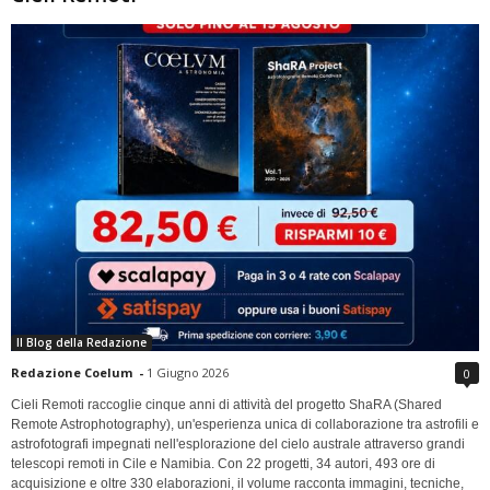
Il Blog della Redazione
Redazione Coelum
-
1 Giugno 2026
0
Cieli Remoti raccoglie cinque anni di attività del progetto ShaRA (Shared
Remote Astrophotography), un'esperienza unica di collaborazione tra astrofili e
astrofotografi impegnati nell'esplorazione del cielo australe attraverso grandi
telescopi remoti in Cile e Namibia. Con 22 progetti, 34 autori, 493 ore di
acquisizione e oltre 330 elaborazioni, il volume racconta immagini, tecniche,