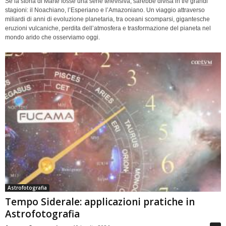
Se la storia di Marte fosse una serie televisiva, sarebbe divisa in tre grandi
stagioni: il Noachiano, l’Esperiano e l’Amazoniano. Un viaggio attraverso
miliardi di anni di evoluzione planetaria, tra oceani scomparsi, gigantesche
eruzioni vulcaniche, perdita dell’atmosfera e trasformazione del pianeta nel
mondo arido che osserviamo oggi.
Astrofotografia
Tempo Siderale: applicazioni pratiche in
Astrofotografia