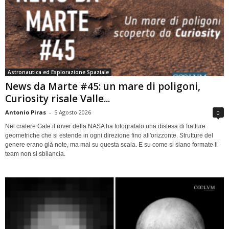
Astronautica ed Esplorazione Spaziale
News da Marte #45: un mare di poligoni,
Curiosity risale Valle...
Antonio Piras
-
5 Agosto 2026
0
Nel cratere Gale il rover della NASA ha fotografato una distesa di fratture
geometriche che si estende in ogni direzione fino all'orizzonte. Strutture del
genere erano già note, ma mai su questa scala. E su come si siano formate il
team non si sbilancia.