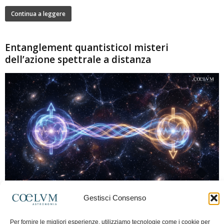
Continua a leggere
Entanglement quantisticoI misteri
dell’azione spettrale a distanza
280
Gestisci Consenso
Marco Lorrai
-
15 Giugno 2026
0
L'entanglement quantistico è uno dei fenomeni più sorprendenti della fisica
Per fornire le migliori esperienze, utilizziamo tecnologie come i cookie per
moderna: due particelle possono mostrare correlazioni che sembrano ignorare