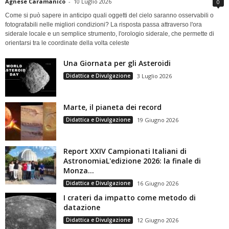
Agnese Caramanico
-
10 Luglio 2026
0
Come si può sapere in anticipo quali oggetti del cielo saranno osservabili o
fotografabili nelle migliori condizioni? La risposta passa attraverso l'ora
siderale locale e un semplice strumento, l'orologio siderale, che permette di
orientarsi tra le coordinate della volta celeste
Una Giornata per gli Asteroidi
Didattica e Divulgazione
3 Luglio 2026
Marte, il pianeta dei record
Didattica e Divulgazione
19 Giugno 2026
Report XXIV Campionati Italiani di
AstronomiaL'edizione 2026: la finale di
Monza...
Didattica e Divulgazione
16 Giugno 2026
I crateri da impatto come metodo di
datazione
Didattica e Divulgazione
12 Giugno 2026