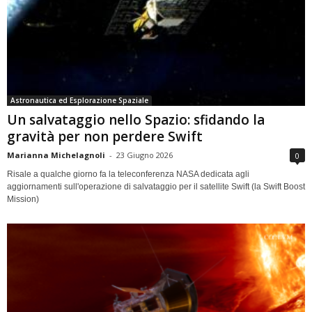
Astronautica ed Esplorazione Spaziale
Un salvataggio nello Spazio: sfidando la
gravità per non perdere Swift
Marianna Michelagnoli
-
23 Giugno 2026
0
Risale a qualche giorno fa la teleconferenza NASA dedicata agli
aggiornamenti sull'operazione di salvataggio per il satellite Swift (la Swift Boost
Mission)