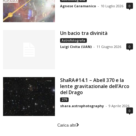
Agnese Caramanico
-
10 Luglio 2026
0
Un bacio tra divinità
Astrofotografia
Luigi Civita (UAN)
-
11 Giugno 2026
0
ShaRA#14.1 – Abell 370 e la
lente gravitazionale dell’Arco
del Drago
279
shara.astrophotography
-
9 Aprile 2026
0
Carica altri