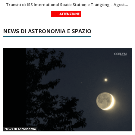
Le costellazioni di Agosto 2026: Delfino
La Luna del Mese – Agosto 2026
NEWS DI ASTRONOMIA E SPAZIO
News di Astronomia