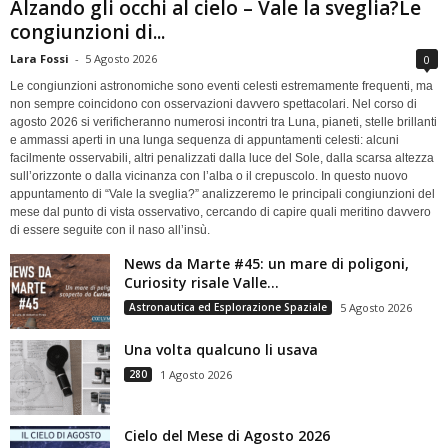
Alzando gli occhi al cielo – Vale la sveglia?Le
congiunzioni di...
Lara Fossi
-
5 Agosto 2026
0
Le congiunzioni astronomiche sono eventi celesti estremamente frequenti, ma
non sempre coincidono con osservazioni davvero spettacolari. Nel corso di
agosto 2026 si verificheranno numerosi incontri tra Luna, pianeti, stelle brillanti
e ammassi aperti in una lunga sequenza di appuntamenti celesti: alcuni
facilmente osservabili, altri penalizzati dalla luce del Sole, dalla scarsa altezza
sull’orizzonte o dalla vicinanza con l’alba o il crepuscolo. In questo nuovo
appuntamento di “Vale la sveglia?” analizzeremo le principali congiunzioni del
mese dal punto di vista osservativo, cercando di capire quali meritino davvero
di essere seguite con il naso all’insù.
News da Marte #45: un mare di poligoni,
Curiosity risale Valle...
Astronautica ed Esplorazione Spaziale
5 Agosto 2026
Una volta qualcuno li usava
280
1 Agosto 2026
Cielo del Mese di Agosto 2026