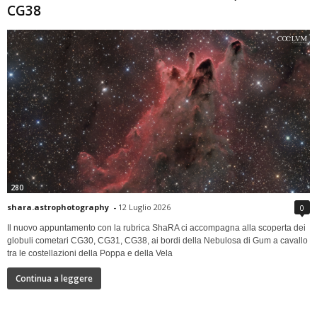
CG38
280
shara.astrophotography
-
12 Luglio 2026
0
Il nuovo appuntamento con la rubrica ShaRA ci accompagna alla scoperta dei
globuli cometari CG30, CG31, CG38, ai bordi della Nebulosa di Gum a cavallo
tra le costellazioni della Poppa e della Vela
Continua a leggere