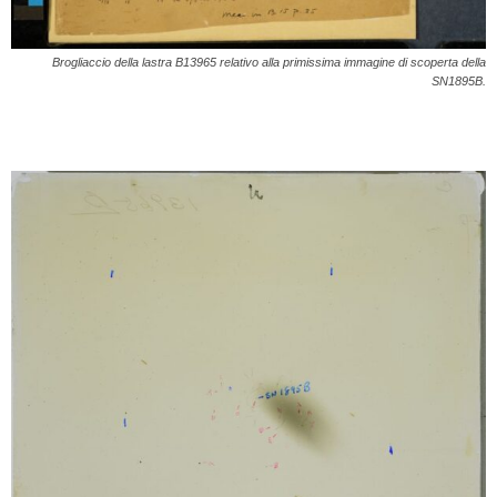
Brogliaccio della lastra B13965 relativo alla primissima immagine di scoperta della
SN1895B.