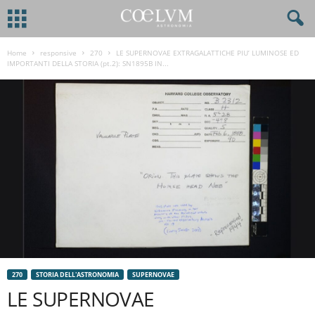
Home
responsive
270
LE SUPERNOVAE EXTRAGALATTICHE PIU’ LUMINOSE ED
IMPORTANTI DELLA STORIA (pt.2): SN1895B IN...
270
STORIA DELL'ASTRONOMIA
SUPERNOVAE
LE SUPERNOVAE