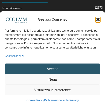
12873
Photo-Coelum
2914
Mostre e Incontri
Gestisci Consenso
2412
News di Astronomia
1315
Cielo del Mese
Per fornire le migliori esperienze, utilizziamo tecnologie come i cookie per
memorizzare e/o accedere alle informazioni del dispositivo. Il consenso a
365
Astronomia, Astrofisica e Cosmologia
queste tecnologie ci permetterà di elaborare dati come il comportamento di
268
navigazione o ID unici su questo sito. Non acconsentire o ritirare il
Articoli e Risorse On-Line
consenso può influire negativamente su alcune caratteristiche e funzioni.
192
Il Blog della Redazione
Gestisci servizi
Pubblicità:
ads@coelum.com
Accetta
Copyright © 1997 - 2024 vietata la riproduzione.
CF/P.IVA/VAT.C IT.01988340434
Nega
Privacy Policy
Termini e Condizioni di Vendita
Diritto di recesso
Visualizza le preferenze
Regolamento uso sezione PhotoCoelum
Regolamento Community e Aree di Discussione
Cookie Policy (UE)
Cookie Policy
Dichiarazione sulla Privacy