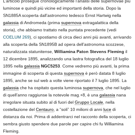
L’articolo prosegue cronologicamente l’analisi delle supernovae più
luminose e quindi più vicine ed importanti della storia. Dopo la
SN1885A scoperta dall’astronomo tedesco Ernst Hartwig nella
galassia
di Andromeda (prima
supernova
extragalattica della
storia), che abbiamo trattato nella puntata precedente (vedi
COELUM 269
), ci spostiamo di circa dieci anni più avanti, arrivando
alla scoperta della SN1895B ad opera dell’astronoma scozzese,
naturalizzata statunitense,
Williamina Paton Stevens Fleming
il
12 dicembre 1895, analizzando una lastra fotografica del 18 luglio
1895 nella
galassia
NGC5253
. Come vedremo più avanti, la prima
immagine di scoperta di questa
supernova
è però datata 8 luglio
1895, anche se sul web a volte viene riportato il 7 luglio 1895. La
galassia
che ha ospitato questa luminosa
supernova
, che nel luglio
di quell’anno raggiunse la notevole mag.+8, è una
galassia
nana
irregolare situata subito al di fuori del
Gruppo Locale
, nella
costellazione del
Centauro
, a “soli” 10 milioni di anni
luce
di
distanza da noi. Prima di addentrarci nel racconto della scoperta, ci
sembra giusto spendere due parole per capire chi fu Williamina
Fleming.