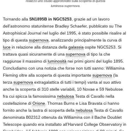
realizzò uno studio approfondito sulla scoperta di questa
luminosa supernova.
Tornando alla
SN1895B in NGC5253
, grazie ad un lavoro
dell’astronomo statunitense Bradley Schaefer, pubblicato su The
Astrophisical Journal nel luglio del 1995, è stato possibile risalire al
tipo di questa
supernova
, analizzando principalmente la curva di
luce
in relazione alla distanza della
galassia
ospite NGC5253. Si
trattava quasi sicuramente di una
supernova
di tipo Ia che
raggiunse il massimo di
luminosità
nei primi giorni del luglio 1895.
Concludiamo con una notizia che forse non tutti sanno: Williamina
Fleming oltre alla scoperta di questa importante
supernova
(la
terza
supernova
extragalattica di tutti i tempi) vanta al suo attivo
anche la scoperta di 310 stelle variabili, 10 Novae e 59 Nebulose
fra cui spicca la famosissima
nebulosa
Testa di Cavallo nella
costellazione di
Orione
. Thomas Burns e Lisa Bravata ci hanno
fornito anche la lastra di scoperta della
nebulosa
Testa di Cavallo
denominata B02312 ottenuta da Williamina con il Bache Doublet
Telescope quando era installato all’Harvard College Observatory in