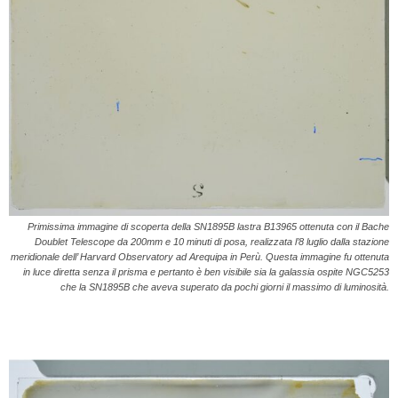
Primissima immagine di scoperta della SN1895B lastra B13965 ottenuta con il Bache
Doublet Telescope da 200mm e 10 minuti di posa, realizzata l’8 luglio dalla stazione
meridionale dell’ Harvard Observatory ad Arequipa in Perù. Questa immagine fu ottenuta
in luce diretta senza il prisma e pertanto è ben visibile sia la galassia ospite NGC5253
che la SN1895B che aveva superato da pochi giorni il massimo di luminosità.