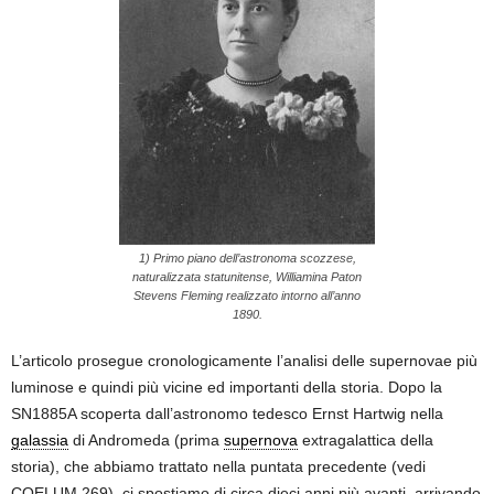
1) Primo piano dell’astronoma scozzese,
naturalizzata statunitense, Williamina Paton
Stevens Fleming realizzato intorno all’anno
1890.
L’articolo prosegue cronologicamente l’analisi delle supernovae più
luminose e quindi più vicine ed importanti della storia. Dopo la
SN1885A scoperta dall’astronomo tedesco Ernst Hartwig nella
galassia
di Andromeda (prima
supernova
extragalattica della
storia), che abbiamo trattato nella puntata precedente (vedi
COELUM 269), ci spostiamo di circa dieci anni più avanti, arrivando