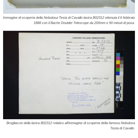
Immagine di scoperta della Nebulosa Testa di Cavallo lastra B02312 ottenuta il 6 febbraio
1888 con il Bache Doublet Telescope da 200mm e 90 minuti di posa.
Brogliaccio della lastra B02312 relativo all’immagine di scoperta della famosa Nebulosa
Testa di Cavallo.