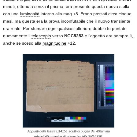
minuti, ottenuta senza il prisma, era presente questa nuova
stella
con una
luminosità
intorno alla mag.+8. Erano passati circa cinque
mesi, ma questa era la prova inconfutabile che il nuovo transiente
era reale. Per sfumare ogni qualsiasi ulteriore dubbio fu puntato
nuovamente il
telescopio
verso
NGC5253
e l’oggetto era sempre lì,
anche se sceso alla
magnitudine
+12.
Appunti della lastra B14151 scritti di pugno da Williamina
relativi all’immagine di scoperta della SN1895B.