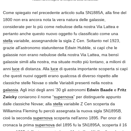
Come spiegato nel precedente articolo sulla SN1885A, alla fine del
1800 non era ancora nota la vera natura delle galassie,
considerate per lo più come nebulose della nostra Via Lattea e
pertanto anche questo nuovo oggetto fu classificato come una
stella
variabile, assegnandole la sigla Z Cen. Soltanto nel 1923,
grazie all’astronomo statunitense Edwin Hubble, si capì che le
galassie non erano nebulose della nostra Via Lattea, ma bensì
galassie simili alla nostra, ma situate molto più lontano, a milioni di
anni
luce
di distanza. Alla
luce
di questa importante scoperta si capì
che questi nuovi oggetti erano qualcosa di diverso rispetto alle
classiche stelle Novae o stelle Variabili presenti nella nostra
galassia
. Agli inizi degli anni ’30 gli astronomi
Edwin Baade
e
Fritz
Zwicky
coniarono il nome “
supernova
” per distinguerle appunto
dalle classiche Novae; alla
stella
variabile Z Cen scoperta da
Williamina Fleming fu perciò assegnata la nuova sigla SN1895B,
cioè la seconda
supernova
scoperta nell’anno 1895. Per onor di
cronaca la prima
supernova
del 1895 fu la SN1895A, scoperta il 16