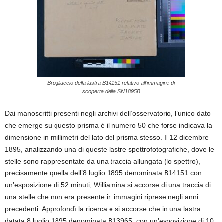
Brogliaccio della lastra B14151 relativo all’immagine di
scoperta della SN1895B
Dai manoscritti presenti negli archivi dell’osservatorio, l’unico dato
che emerge su questo prisma è il numero 50 che forse indicava la
dimensione in millimetri del lato del prisma stesso. Il 12 dicembre
1895, analizzando una di queste lastre spettrofotografiche, dove le
stelle sono rappresentate da una traccia allungata (lo spettro),
precisamente quella dell’8 luglio 1895 denominata B14151 con
un’esposizione di 52 minuti, Williamina si accorse di una traccia di
una stelle che non era presente in immagini riprese negli anni
precedenti. Approfondì la ricerca e si accorse che in una lastra
datata 8 luglio 1895 denominata B13965, con un’esposizione di 10