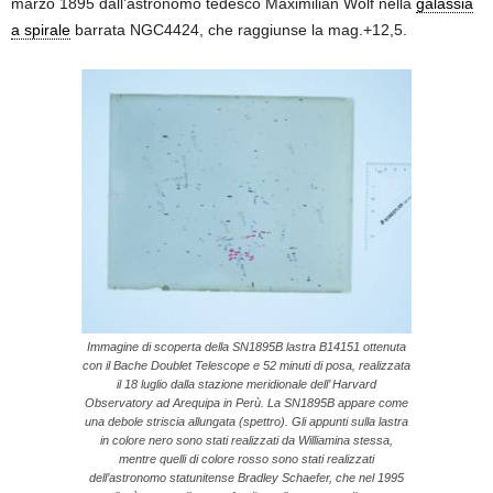
marzo 1895 dall’astronomo tedesco Maximilian Wolf nella
galassia
a spirale
barrata NGC4424, che raggiunse la mag.+12,5.
Immagine di scoperta della SN1895B lastra B14151 ottenuta
con il Bache Doublet Telescope e 52 minuti di posa, realizzata
il 18 luglio dalla stazione meridionale dell’ Harvard
Observatory ad Arequipa in Perù. La SN1895B appare come
una debole striscia allungata (spettro). Gli appunti sulla lastra
in colore nero sono stati realizzati da Williamina stessa,
mentre quelli di colore rosso sono stati realizzati
dell’astronomo statunitense Bradley Schaefer, che nel 1995