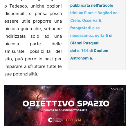
pubblicata nell’articolo
o Tedesco, uniche opzioni
Iridium Flare – Bagliori nel
disponibili, si pensa possa
Cielo. Osservarli,
essere utile proporre una
fotografarli e se
piccola guida che, sebbene
necessario… evitarli
di
indirizzata solo ad una
Gianni Pasquali
piccola parte delle
del
n. 154
di Coelum
smisurate possibilità del
Astronomia.
sito, può porre le basi per
imparare a sfruttare tutte le
sue potenzialità.