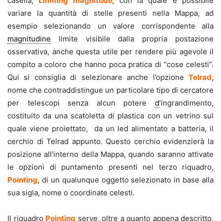
casella,
Limiting magnitude
,
con
la quale è possibile
variare la quantità di stelle presenti nella Mappa, ad
esempio selezionando un valore corrispondente alla
magnitudine
limite visibile dalla propria postazione
osservativa, anche questa utile per rendere più agevole il
compito a coloro che hanno poca pratica di “cose celesti”.
Qui si consiglia di selezionare anche l’opzione
Telrad
,
nome che contraddistingue un particolare tipo di cercatore
per telescopi senza alcun potere
d
’ingrandimento,
costituito da una scatoletta di plastica con un vetrino sul
quale viene proiettato, da un led alimentato a batteria, il
cerchio di Telrad appunto. Questo cerchio evidenzierà la
posizione all’interno della Mappa, quando saranno attivate
le opzioni di puntamento presenti nel terzo riquadro,
Pointing
, di un qualunque oggetto selezionato in base alla
sua sigla, nome o coordinate celesti.
Il riquadro
Pointing
serve, oltre a quanto appena descritto,