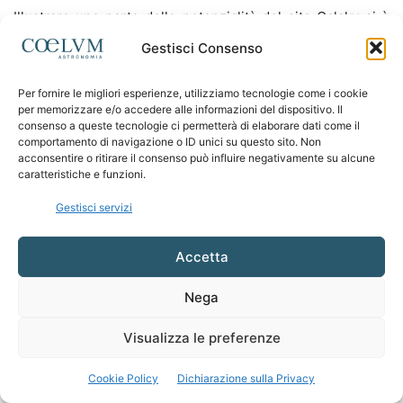
Illustrare una parte delle potenzialità del sito Calsky si è
rivelata un’impresa abbastanza ardua, sicuramente molto
Gestisci Consenso
più di quanto non lo sia l’utilizzo stesso. La speranza è che
tutto questo possa essere utile anche a coloro che per la
Per fornire le migliori esperienze, utilizziamo tecnologie come i cookie
prima volta si avvicinano all’astronomia ed approfittino di
per memorizzare e/o accedere alle informazioni del dispositivo. Il
consenso a queste tecnologie ci permetterà di elaborare dati come il
questo straordinario mezzo per imparare a conoscere ed
comportamento di navigazione o ID unici su questo sito. Non
apprezzare l’altra metà del paesaggio, il cielo notturno.
acconsentire o ritirare il consenso può influire negativamente su alcune
caratteristiche e funzioni.
Gestisci servizi
Coelum non è solo l’ultimo numero!
Scegli l’argomento che preferisci e
Accetta
inizia a leggere! E’ gratis…
Nega
Visualizza le preferenze
Cookie Policy
Dichiarazione sulla Privacy