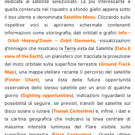
dedicate al satellite selezionato. La più interessante è
quella contenuta nel riquadro a sfondo giallo appena sotto
il box utente e denominata
Satellite Menu
. Cliccando sulle
rispettive voci si apriranno schermate contenenti
informazioni come storiografia, dati orbitali e grafici
Info –
Orbit History/Zoom – Orbit Elements
, visualizzazioni
d
’immagini che mostrano la
Terra
vista dal Satellite (
Data &
view of the Earth
), un planisfero con tracciata la proiezione
del moto orbitale sulla superficie terrestre (
Ground Track
Map
), una mappa stellare recante il percorso del satellite
(
Finder Chart
), una lista delle future opportunità
osservative dello stesso satellite per un arco di qualche
giorno (
Sighting opportunities
), indicazioni riguardanti la
possibilità di seguire, se previsti, transiti del satellite sul
disco solare o lunare (
Transit Centerline
) e, infine, i dati e
la cartina geografica che indicano la linea centrale di
massima intensità luminosa del Flare visibile sulla
superficie terrestre (
Flare Centerline
). Queste ultime