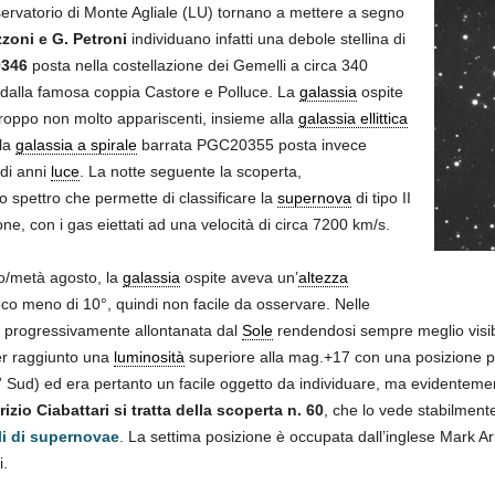
sservatorio di Monte Agliale (LU) tornano a mettere a segno
zzoni e G. Petroni
individuano infatti una debole stellina di
346
posta nella costellazione dei Gemelli a circa 340
 dalla famosa coppia Castore e Polluce. La
galassia
ospite
rtroppo non molto appariscenti, insieme alla
galassia ellittica
lla
galassia a spirale
barrata PGC20355 posta invece
 di anni
luce
. La notte seguente la scoperta,
lo spettro che permette di classificare la
supernova
di tipo II
ne, con i gas eiettati ad una velocità di circa 7200 km/s.
o/metà agosto, la
galassia
ospite aveva un’
altezza
 poco meno di 10°, quindi non facile da osservare. Nelle
 progressivamente allontanata dal
Sole
rendendosi sempre meglio visib
r raggiunto una
luminosità
superiore alla mag.+17 con una posizione per
” Sud) ed era pertanto un facile oggetto da individuare, ma evidentemen
izio Ciabattari si tratta della scoperta n. 60
, che lo vede stabilmente
li di supernovae
. La settima posizione è occupata dall’inglese Mark A
i.