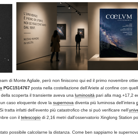
eam di Monte Agliale, però non finiscono qui ed il primo novembre ot
a
PGC1514767
posta nella costellazione dell’Ariete al confine con que
ella scoperta il transiente aveva una
luminosità
pari alla mag.+17,2 e
 un caso eloquente dove la
supernova
diventa più luminosa dell’intera
g
tratta infatti dell’evento più catastrofico che si può verificare nell’
univ
mbre con il
telescopio
di 2,16 metri dall’osservatorio Xinglong Station p
stato possibile calcolarne la distanza. Come ben sappiamo le supernova