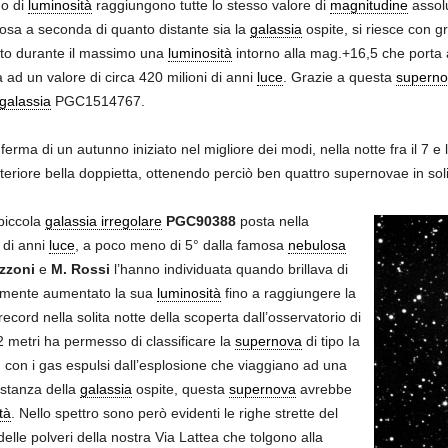
mo di
luminosità
raggiungono tutte lo stesso valore di
magnitudine
assolu
sa a seconda di quanto distante sia la
galassia
ospite, si riesce con g
to durante il massimo una
luminosità
intorno alla mag.+16,5 che porta 
 ad un valore di circa 420 milioni di anni
luce
. Grazie a questa
superno
galassia
PGC1514767.
erma di un autunno iniziato nel migliore dei modi, nella notte fra il 7 
eriore bella doppietta, ottenendo perciò ben quattro supernovae in soli
 piccola
galassia irregolare
PGC90388
posta nella
 di anni
luce
, a poco meno di 5° dalla famosa
nebulosa
azzoni
e
M. Rossi
l’hanno individuata quando brillava di
ermente aumentato la sua
luminosità
fino a raggiungere la
cord nella solita notte della scoperta dall’osservatorio di
metri ha permesso di classificare la
supernova
di tipo Ia
, con i gas espulsi dall’esplosione che viaggiano ad una
istanza della
galassia
ospite, questa
supernova
avrebbe
tà
. Nello spettro sono però evidenti le righe strette del
elle polveri della nostra Via Lattea che tolgono alla