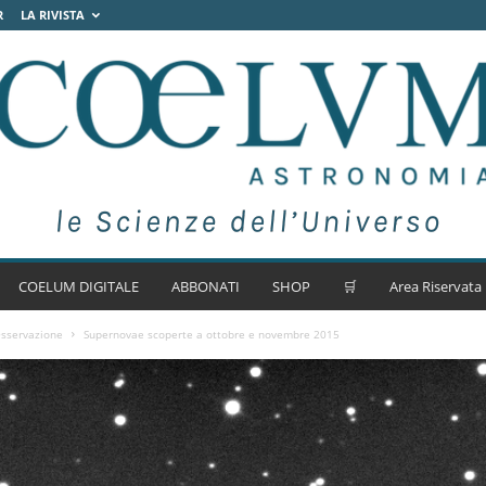
R
LA RIVISTA
COELUM DIGITALE
ABBONATI
SHOP
🛒
Area Riservata
Osservazione
Supernovae scoperte a ottobre e novembre 2015