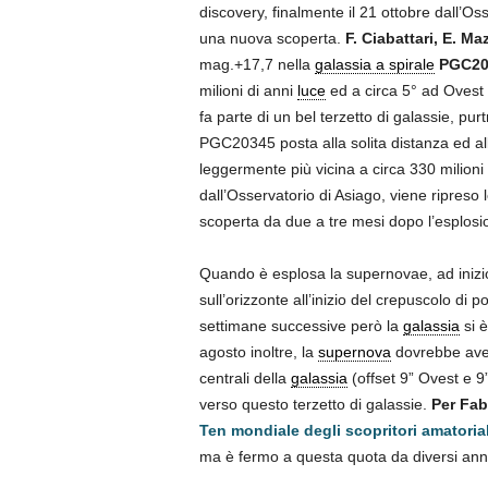
discovery, finalmente il 21 ottobre dall’O
una nuova scoperta.
F. Ciabattari, E. Ma
mag.+17,7 nella
galassia a spirale
PGC20
milioni di anni
luce
ed a circa 5° ad Ovest
fa parte di un bel terzetto di galassie, pu
PGC20345 posta alla solita distanza ed a
leggermente più vicina a circa 330 milioni
dall’Osservatorio di Asiago, viene ripreso 
scoperta da due a tre mesi dopo l’esplosio
Quando è esplosa la supernovae, ad inizi
sull’orizzonte all’inizio del crepuscolo di
settimane successive però la
galassia
si è
agosto inoltre, la
supernova
dovrebbe ave
centrali della
galassia
(offset 9” Ovest e 9
verso questo terzetto di galassie.
Per Fabr
Ten mondiale degli scopritori amatoria
ma è fermo a questa quota da diversi ann