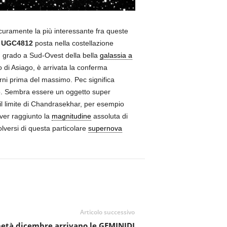
curamente la più interessante fra queste
UGC4812
posta nella costellazione
 grado a Sud-Ovest della bella
galassia a
di Asiago, è arrivata la conferma
orni prima del massimo. Pec significa
ito. Sembra essere un oggetto super
 limite di Chandrasekhar, per esempio
ver raggiunto la
magnitudine
assoluta di
lversi di questa particolare
supernova
Articolo successivo
età dicembre arrivano le GEMINIDI