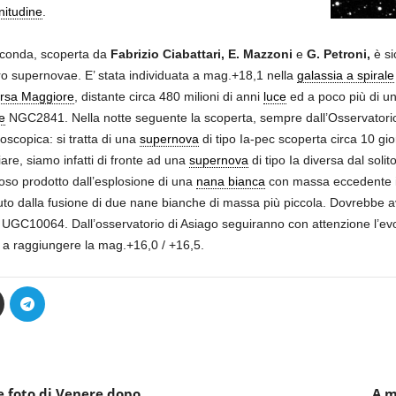
itudine
.
conda, scoperta da
Fabrizio Ciabattari, E. Mazzoni
e
G. Petroni,
è si
ro supernovae. E’ stata individuata a mag.+18,1 nella
galassia a spirale
rsa Maggiore
, distante circa 480 milioni di anni
luce
ed a poco più di un
e
NGC2841. Nella notte seguente la scoperta, sempre dall’Osservatorio 
oscopica: si tratta di una
supernova
di tipo Ia-pec scoperta circa 10 gi
iare, siamo infatti di fronte ad una
supernova
di tipo Ia diversa dal sol
oso prodotto dall’esplosione di una
nana bianca
con massa eccedente il
uto dalla fusione di due nane bianche di massa più piccola. Dovrebbe a
 UGC10064. Dall’osservatorio di Asiago seguiranno con attenzione l’evo
 a raggiungere la mag.+16,0 / +16,5.
me foto di Venere dopo
A m