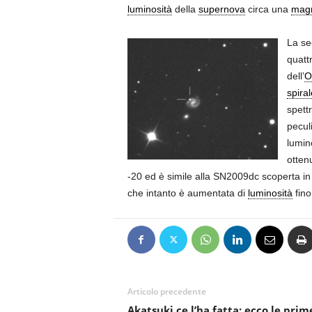
luminosità
della
supernova
circa una
magn
La se
quatt
dell’
O
spiral
spettr
pecul
lumin
otten
-20 ed è simile alla SN2009dc scoperta in
che intanto è aumentata di
luminosità
fino
Articolo precedente
Akatsuki ce l’ha fatta: ecco le pri