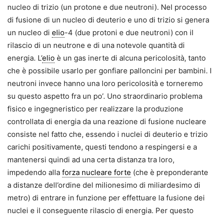
nucleo di trizio (un protone e due neutroni). Nel processo
di fusione di un nucleo di deuterio e uno di trizio si genera
un nucleo di
elio
-4 (due protoni e due neutroni) con il
rilascio di un neutrone e di una notevole quantità di
energia. L’
elio
è un gas inerte di alcuna pericolosità, tanto
che è possibile usarlo per gonfiare palloncini per bambini. I
neutroni invece hanno una loro pericolosità e torneremo
su questo aspetto fra un po’. Uno straordinario problema
fisico e ingegneristico per realizzare la produzione
controllata di energia da una reazione di fusione nucleare
consiste nel fatto che, essendo i nuclei di deuterio e trizio
carichi positivamente, questi tendono a respingersi e a
mantenersi quindi ad una certa distanza tra loro,
impedendo alla
forza nucleare forte
(che è preponderante
a distanze dell’ordine del milionesimo di miliardesimo di
metro) di entrare in funzione per effettuare la fusione dei
nuclei e il conseguente rilascio di energia. Per questo