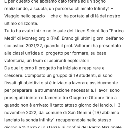
È per questo che abbiamo dato forma ad un sogno
realizzando, a scuola, un percorso chiamato Infinity1 –
Viaggio nello spazio – che ci ha portato al di là del nostro
ultimo orizzonte.
Tutto ha avuto inizio nelle aule del Liceo Scientifico “Enrico
Medi” di Montegiorgio (FM). Erano gli ultimi giorni dell’anno
scolastico 2021/22, quando il prof. Vallorani ha presentato
alle classi un’idea di progetto per formare, su base
volontaria, un team di aspiranti esploratori.
Da quel giorno il progetto ha iniziato a respirare e
crescere. Composto un gruppo di 19 studenti, si sono
fissati gli obiettivi e si è iniziato a lavorare assiduamente
per preparare la strumentazione necessaria. I lavori sono
proseguiti ininterrottamente tra Giugno e Ottobre fino a
quando non è arrivato il tanto atteso giorno del lancio. Il 3
novembre 2022, dal comune di San Gemini (TR) abbiamo
lanciato la sonda Infinity1 recuperandola nello stesso
giorno a 150 Km di distanza, ai confini del Parco Nazionale