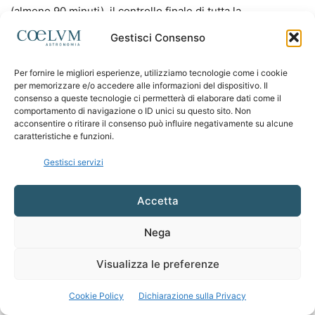
(almeno 90 minuti), il controllo finale di tutta la
strumentazione prima di sigillare l’involucro esterno, il
Gestisci Consenso
fissaggio con corda del pallone al paracadute e a sua volta
del paracadute alla sonda. Il pallone aerostatico è stato
Per fornire le migliori esperienze, utilizziamo tecnologie come i cookie
fatto salire gradualmente tramite il supporto di una corda
per memorizzare e/o accedere alle informazioni del dispositivo. Il
consenso a queste tecnologie ci permetterà di elaborare dati come il
supplementare che ci ha permesso di controllarne il
comportamento di navigazione o ID unici su questo sito. Non
movimento nei primi metri di volo. Una volta stabilizzato in
acconsentire o ritirare il consenso può influire negativamente su alcune
caratteristiche e funzioni.
aria è stato definitivamente lasciato libero di volare
accompagnato dagli applausi e la gioia di tutti noi presenti.
Gestisci servizi
Poi l’entusiasmo dei primi momenti ha lasciato posto alla
preoccupazione non appena la sonda è scomparsa alla
Accetta
vista dei nostri occhi. Abbiamo potuto seguirne la
traiettoria nei primi 20 minuti di volo fino a quando anche il
Nega
localizzatore GPS ha smesso di comunicare la posizione. Il
Visualizza le preferenze
segnale è ricomparso dopo 90 interminabili minuti di
silenzio intorno alle 14:40. Ne abbiamo seguito gli
Cookie Policy
Dichiarazione sulla Privacy
spostamenti fino alla sua caduta avvenuta alle ore 15:29,