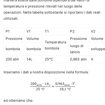
maniera esatta dalla bombola dipenderà dai valori di
temperatura e pressione rilevati nel luogo delle
operazioni. Nella tabella sottostante si riportano i dati reali
utilizzati.
P1
V1
T1
P2
V2
Pressione
Volume
Pressione
Volume
Temperatura
luogo di
bombola
bombola
bombola
sviluppa
lancio
200 atm
14L
25°C
0,963 atm
X
Inseriamo i dati a nostra disposizione nella formula:
ed otteniamo che: