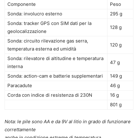
Componente
Peso
Sonda: involucro esterno
295 g
Sonda: tracker GPS con SIM dati per la
128 g
geolocalizzazione
Sonda: circuito rilevazione gas serra,
120 g
temperatura esterna ed umidità
Sonda: rilevatore di altitudine e temperatura
47 g
interna
Sonda: action-cam e batterie supplementari
149 g
Paracadute
46 g
Corda con indice di resistenza di 230N
16 g
801 g
Nota: le pile sono AA e da 9V al litio in grado di funzionare
correttamente
anche in condizione estreme di temperatura.