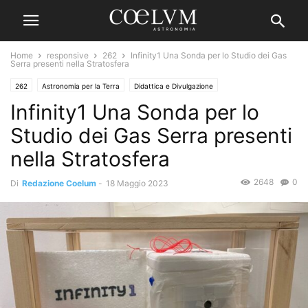
Home
responsive
262
Infinity1 Una Sonda per lo Studio dei Gas
Serra presenti nella Stratosfera
262
Astronomia per la Terra
Didattica e Divulgazione
Infinity1 Una Sonda per lo
Studio dei Gas Serra presenti
nella Stratosfera
2648
0
Di
Redazione Coelum
-
18 Maggio 2023