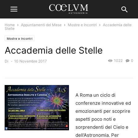
Home
Appuntamenti del Mese
Mostre e Incontri
Accademia delle
Stelle
Mostre e Incontri
Accademia delle Stelle
1022
0
Di
-
10 Novembre 2017
A Roma un ciclo di
conferenze innovative ed
emozionanti per scoprire
aspetti poco noti e
sorprendenti del Cielo e
dell’Astronomia. Per