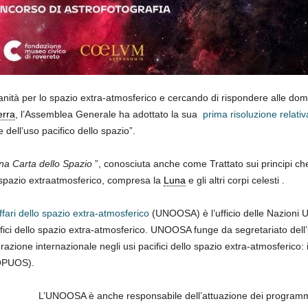
nità per lo spazio extra-atmosferico e cercando di rispondere alle d
erra
, l’Assemblea Generale ha adottato la sua
prima risoluzione relativ
 dell’uso pacifico dello spazio”.
a Carta dello Spazio
”, conosciuta anche come Trattato sui principi che 
lo spazio extraatmosferico, compresa la
Luna
e gli altri corpi celesti .
affari dello spazio extra-atmosferico
(UNOOSA) è l’ufficio delle Nazioni U
ifici dello spazio extra-atmosferico. UNOOSA funge da segretariato del
zione internazionale negli usi pacifici dello spazio extra-atmosferico: 
PUOS).
L’UNOOSA è anche responsabile dell’attuazione dei programmi