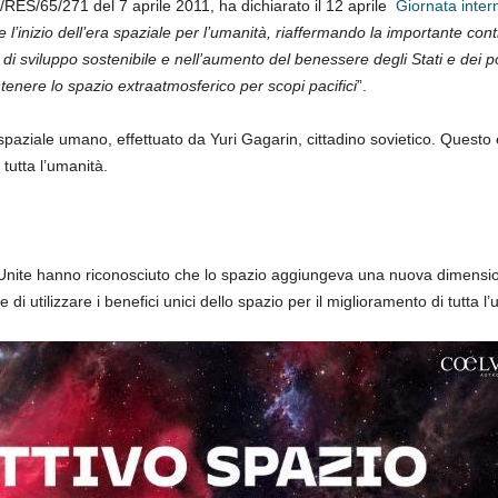
/RES/65/271 del 7 aprile 2011, ha dichiarato il 12 aprile
Giornata inter
e l’inizio dell’era spaziale per l’umanità, riaffermando la importante cont
 di sviluppo sostenibile e nell’aumento del benessere degli Stati e dei p
tenere lo spazio extraatmosferico per scopi pacifici
”.
 spaziale umano, effettuato da Yuri Gagarin, cittadino sovietico. Questo
 tutta l’umanità.
oni Unite hanno riconosciuto che lo spazio aggiungeva una nuova dimensio
di utilizzare i benefici unici dello spazio per il miglioramento di tutta l’