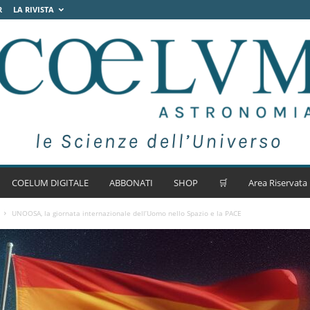
R
LA RIVISTA
COELUM DIGITALE
ABBONATI
SHOP
🛒
Area Riservata
UNOOSA, la giornata internazionale dell’Uomo nello Spazio e la PACE