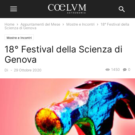
Home
Appuntamenti del Mese
Mostre e Incontri
18° Festival della
Scienza di Genova
Mostre e Incontri
18° Festival della Scienza di
Genova
1450
0
Di
-
29 Ottobre 2020