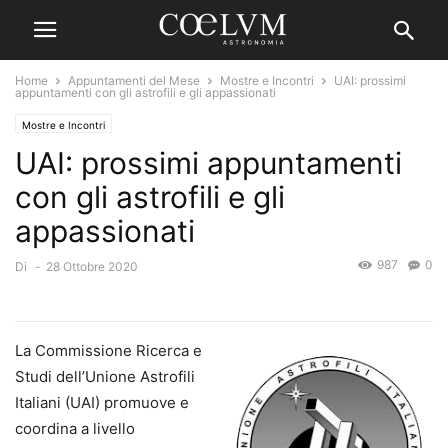
Home
Appuntamenti del Mese
Mostre e Incontri
UAI: prossimi
appuntamenti con gli astrofili e gli appassionati
Mostre e Incontri
UAI: prossimi appuntamenti
con gli astrofili e gli
appassionati
987
0
Di
-
28 Ottobre 2020
La Commissione Ricerca e
Studi dell’Unione Astrofili
Italiani (UAI) promuove e
coordina a livello