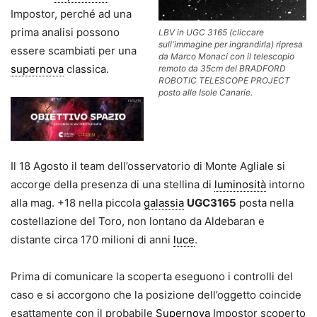
Impostor, perché ad una
prima analisi possono
LBV in UGC 3165 (cliccare
sull'immagine per ingrandirla) ripresa
essere scambiati per una
da Marco Monaci con il telescopio
supernova
classica.
remoto da 35cm del BRADFORD
ROBOTIC TELESCOPE PROJECT
posto alle Isole Canarie.
Il 18 Agosto il team dell’osservatorio di Monte Agliale si
accorge della presenza di una stellina di
luminosità
intorno
alla mag. +18 nella piccola
galassia
UGC3165
posta nella
costellazione del Toro, non lontano da Aldebaran e
distante circa 170 milioni di anni
luce
.
Prima di comunicare la scoperta eseguono i controlli del
caso e si accorgono che la posizione dell’oggetto coincide
esattamente con il probabile
Supernova
Impostor scoperto