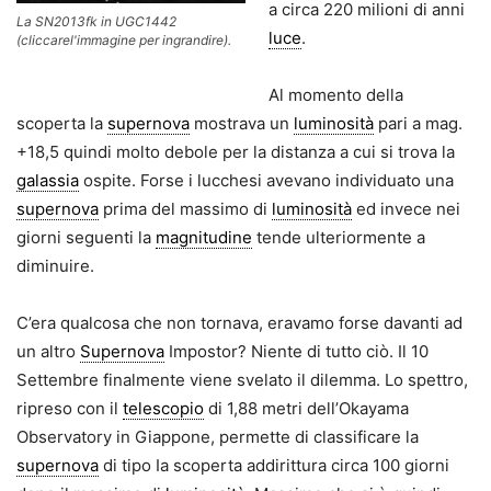
a circa 220 milioni di anni
La SN2013fk in UGC1442
luce
.
(cliccarel'immagine per ingrandire).
Al momento della
scoperta la
supernova
mostrava un
luminosità
pari a mag.
+18,5 quindi molto debole per la distanza a cui si trova la
galassia
ospite. Forse i lucchesi avevano individuato una
supernova
prima del massimo di
luminosità
ed invece nei
giorni seguenti la
magnitudine
tende ulteriormente a
diminuire.
C’era qualcosa che non tornava, eravamo forse davanti ad
un altro
Supernova
Impostor? Niente di tutto ciò. Il 10
Settembre finalmente viene svelato il dilemma. Lo spettro,
ripreso con il
telescopio
di 1,88 metri dell’Okayama
Observatory in Giappone, permette di classificare la
supernova
di tipo Ia scoperta addirittura circa 100 giorni