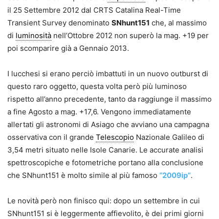
il 25 Settembre 2012 dal CRTS Catalina Real-Time
Transient Survey denominato
SNhunt151
che, al massimo
di
luminosità
nell’Ottobre 2012 non superò la mag. +19 per
poi scomparire già a Gennaio 2013.
I lucchesi si erano perciò imbattuti in un nuovo outburst di
questo raro oggetto, questa volta però più luminoso
rispetto all’anno precedente, tanto da raggiunge il massimo
a fine Agosto a mag. +17,6. Vengono immediatamente
allertati gli astronomi di Asiago che avviano una campagna
osservativa con il grande
Telescopio
Nazionale Galileo di
3,54 metri situato nelle Isole Canarie. Le accurate analisi
spettroscopiche e fotometriche portano alla conclusione
che SNhunt151 è molto simile al più famoso
“2009ip”
.
Le novità però non finisco qui: dopo un settembre in cui
SNhunt151 si è leggermente affievolito, è dei primi giorni