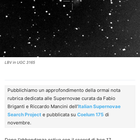
LBV in UGC 3165
Pubblichiamo un approfondimento della ormai nota
rubrica dedicata alle Supernovae curata da Fabio
Briganti e Riccardo Mancini dell’
Italian Supernovae
Search Project
e pubblicata su
Coelum 175
di
novembre.
Dopo l’abbondanza estiva con il record di ben 17