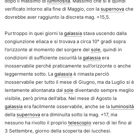
dopo il massimo di
luminosità
. Massimo che si è quindi
verificato intorno alla fine di Maggio, con la
supernova
che
dovrebbe aver raggiunto la discreta mag. +15,5.
Purtroppo in quei giorni la
galassia
stava uscendo dalla
congiunzione eliaca e si trovava a circa 10° gradi sopra
l’orizzonte al momento del sorgere del
sole
, quindi in
condizioni di sufficiente oscurità la
galassia
era
inosservabile perché praticamente sull’orizzonte o anche
leggermente sotto. La
galassia
è rimasta perciò
inosservabile per tutto il mese di Giugno, ma da Luglio si è
lentamente allontanata dal
sole
diventando sempre meglio
visibile, però prima dell’alba. Nel mese di Agosto la
galassia
era facilmente osservabile, anche se la
luminosità
della
supernova
era diminuita sotto la mag. +17, ma
nessuno ha rivolto il proprio
telescopio
verso di lei fino al
3 Settembre, giorno della scoperta dei lucchesi.