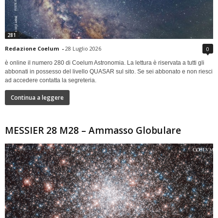
281
Redazione Coelum
-
28 Luglio 2026
0
è online il numero 280 di Coelum Astronomia. La lettura è riservata a tutti gli
abbonati in possesso del livello QUASAR sul sito. Se sei abbonato e non riesci
ad accedere contatta la segreteria.
Continua a leggere
MESSIER 28 M28 – Ammasso Globulare