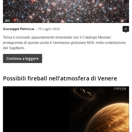
280
Giuseppe Petricca
-
19 Luglio 2026
0
Torna il consueto appuntamento bimestrale con il Catalogo Messier:
protagonista di questa uscita è l'ammasso globulare M28, nella costellazione
del Sagittario.
Continua a leggere
Possibili fireball nell’atmosfera di Venere