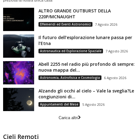
preziosa la nostra unica casa
ALTRO GRANDE OUTBURST DELLA
220P/MCNAUGHT
Effemeridi ed Eventi Astronomici
7 Agosto 2026
Il futuro dell’esplorazione lunare passa per
l’Etna
Astronautica ed Esplorazione Spaziale
7 Agosto 2026
Abell 2255 nel radio più profondo di sempre:
nuova mappa del...
Astronomia, Astrofisica e Cosmologia
6 Agosto 2026
Alzando gli occhi al cielo – Vale la sveglia?Le
congiunzioni di...
Appuntamenti del Mese
5 Agosto 2026
Carica altri
Cieli Remoti