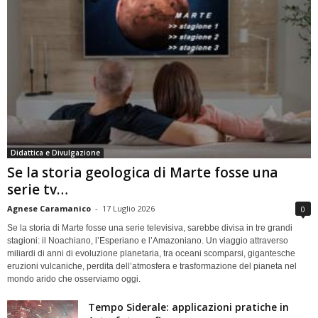
Didattica e Divulgazione
Se la storia geologica di Marte fosse una
serie tv…
Agnese Caramanico
-
17 Luglio 2026
0
Se la storia di Marte fosse una serie televisiva, sarebbe divisa in tre grandi
stagioni: il Noachiano, l’Esperiano e l’Amazoniano. Un viaggio attraverso
miliardi di anni di evoluzione planetaria, tra oceani scomparsi, gigantesche
eruzioni vulcaniche, perdita dell’atmosfera e trasformazione del pianeta nel
mondo arido che osserviamo oggi.
Tempo Siderale: applicazioni pratiche in