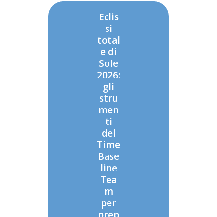
Eclis
si
total
e di
Sole
2026:
gli
stru
men
ti
del
Time
Base
line
Tea
m
per
prep