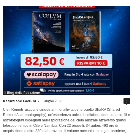
Il Blog della Redazione
Redazione Coelum
-
1 Giugno 2026
0
Cieli Remoti raccoglie cinque anni di attività del progetto ShaRA (Shared
Remote Astrophotography), un'esperienza unica di collaborazione tra astrofili e
astrofotografi impegnati nell'esplorazione del cielo australe attraverso grandi
telescopi remoti in Cile e Namibia. Con 22 progetti, 34 autori, 493 ore di
acquisizione e oltre 330 elaborazioni, il volume racconta immagini, tecniche,