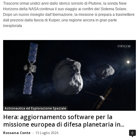
Trascorsi ormai undici anni dallo storico sorvolo di Plutone, la sonda New
Horizons della NASA continua il suo viaggio ai confini del Sistema Solare.
Dopo un nuovo risveglio dall’ibernazione, la missione si prepara a trasmettere
dati preziosi dalla fascia di Kuiper, una regione ancora in gran parte
inesplorata
Astronautica ed Esplorazione Spaziale
Hera: aggiornamento software per la
missione europea di difesa planetaria in...
Rossana Conte
-
15 Luglio 2026
0