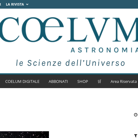
R
LA RIVISTA
COELUM DIGITALE
ABBONATI
SHOP
🛒
Area Riservata