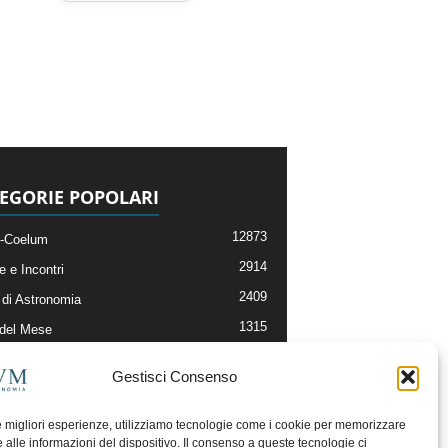
EGORIE POPOLARI
12873
-Coelum
2914
e e Incontri
2409
di Astronomia
1315
 del Mese
365
nomia, Astrofisica e Cosmologia
Gestisci Consenso
268
li e Risorse On-Line
192
og della Redazione
le migliori esperienze, utilizziamo tecnologie come i cookie per memorizzare
 alle informazioni del dispositivo. Il consenso a queste tecnologie ci