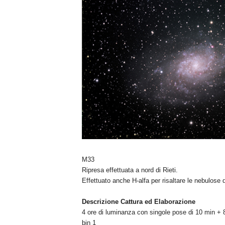
n
o
m
i
a
M33
Ripresa effettuata a nord di Rieti.
Effettuato anche H-alfa per risaltare le nebulose d
Descrizione Cattura ed Elaborazione
4 ore di luminanza con singole pose di 10 min + 
bin 1