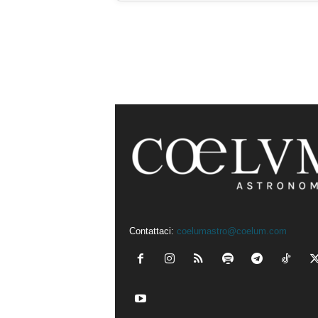
Contattaci:
coelumastro@coelum.com