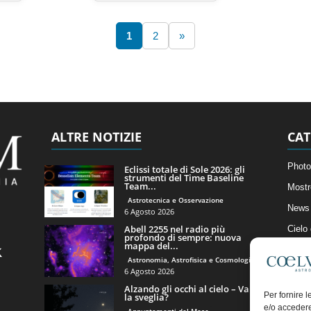
1
2
»
ALTRE NOTIZIE
CAT
Photo
Eclissi totale di Sole 2026: gli
strumenti del Time Baseline
Team...
Mostr
Astrotecnica e Osservazione
News 
6 Agosto 2026
Abell 2255 nel radio più
Cielo
profondo di sempre: nuova
mappa del...
Astro
Astronomia, Astrofisica e Cosmologia
Artico
6 Agosto 2026
Alzando gli occhi al cielo – Vale
Il Bl
Per fornire 
la sveglia?
e/o accedere