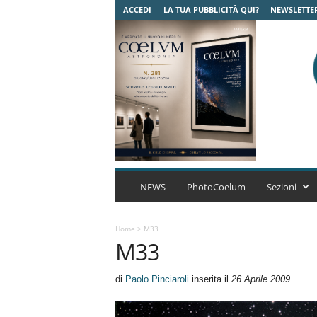
ACCEDI
LA TUA PUBBLICITÀ QUI?
NEWSLETTE
C
o
NEWS
PhotoCoelum
Sezioni
e
l
u
Home
>
M33
M33
m
A
s
di
Paolo Pinciaroli
inserita il
26 Aprile 2009
t
r
o