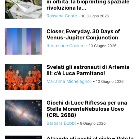
in orbita: la bioprinting spaziale
rivoluziona la...
Rossana Conte
-
10 Giugno 2026
Closer, Everyday. 30 Days of
Venus-Jupiter Conjunction
Redazione Coelum
-
10 Giugno 2026
Svelati gli astronauti di Artemis
III: c’è Luca Parmitano!
Marianna Michelagnoli
-
10 Giugno 2026
Giochi di Luce Riflessa per una
Stella MorenteNebulosa Uovo
(CRL 2688)
Barbara Bubbi
-
9 Giugno 2026
Alzando gli occhi al cielo – Vale la