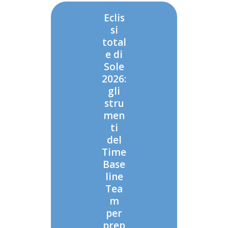
Eclis
si
total
e di
Sole
2026:
gli
stru
men
ti
del
Time
Base
line
Tea
m
per
prep