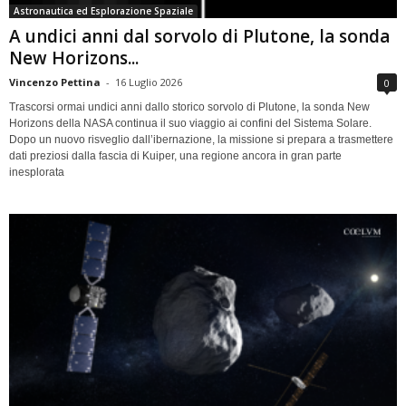
Astronautica ed Esplorazione Spaziale
A undici anni dal sorvolo di Plutone, la sonda
New Horizons...
Vincenzo Pettina
-
16 Luglio 2026
0
Trascorsi ormai undici anni dallo storico sorvolo di Plutone, la sonda New
Horizons della NASA continua il suo viaggio ai confini del Sistema Solare.
Dopo un nuovo risveglio dall’ibernazione, la missione si prepara a trasmettere
dati preziosi dalla fascia di Kuiper, una regione ancora in gran parte
inesplorata