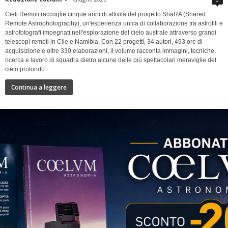
Cieli Remoti raccoglie cinque anni di attività del progetto ShaRA (Shared
Remote Astrophotography), un'esperienza unica di collaborazione tra astrofili e
astrofotografi impegnati nell'esplorazione del cielo australe attraverso grandi
telescopi remoti in Cile e Namibia. Con 22 progetti, 34 autori, 493 ore di
acquisizione e oltre 330 elaborazioni, il volume racconta immagini, tecniche,
ricerca e lavoro di squadra dietro alcune delle più spettacolari meraviglie del
cielo profondo.
Continua a leggere