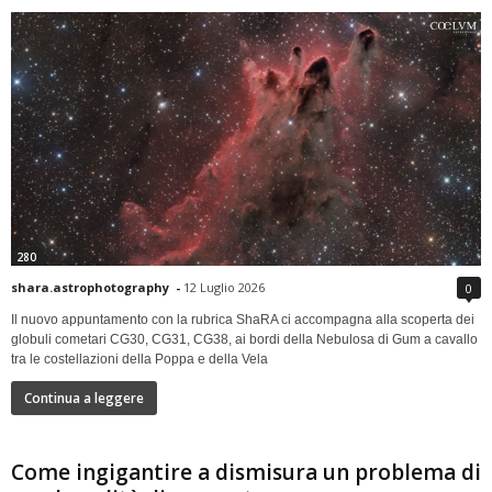
280
shara.astrophotography
-
12 Luglio 2026
0
Il nuovo appuntamento con la rubrica ShaRA ci accompagna alla scoperta dei
globuli cometari CG30, CG31, CG38, ai bordi della Nebulosa di Gum a cavallo
tra le costellazioni della Poppa e della Vela
Continua a leggere
Come ingigantire a dismisura un problema di