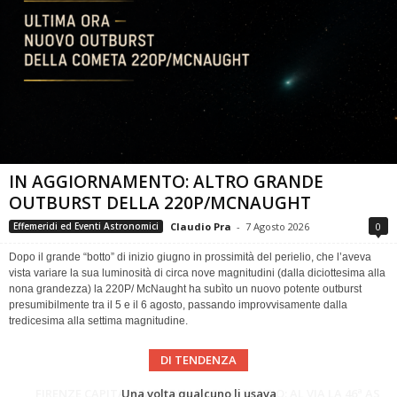
IN AGGIORNAMENTO: ALTRO GRANDE
OUTBURST DELLA 220P/MCNAUGHT
Claudio Pra
-
7 Agosto 2026
0
Effemeridi ed Eventi Astronomici
Dopo il grande “botto” di inizio giugno in prossimità del perielio, che l’aveva
vista variare la sua luminosità di circa nove magnitudini (dalla diciottesima alla
nona grandezza) la 220P/ McNaught ha subìto un nuovo potente outburst
presumibilmente tra il 5 e il 6 agosto, passando improvvisamente dalla
tredicesima alla settima magnitudine.
DI TENDENZA
Cielo del Mese di Agosto 2026
FIRENZE CAPITALE MONDIALE DELLO SPAZIO: AL VIA LA 46ª ASSEMBLEA SCIENTIFICA DEL COSPAR