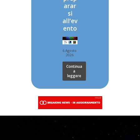
arar
si
all’ev
ento
6 Agosto
2026
Continua
a
leggere