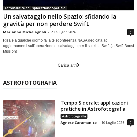
Astronautica ed Esplorazione Spaziale
Un salvataggio nello Spazio: sfidando la
gravità per non perdere Swift
Marianna Michelagnoli
-
23 Giugno 2026
0
Risale a qualche giorno fa la teleconferenza NASA dedicata agli
aggiornamenti sull'operazione di salvataggio per il satellite Swift (la Swift Boost
Mission)
Carica altri
ASTROFOTOGRAFIA
Tempo Siderale: applicazioni
pratiche in Astrofotografia
Astrofotografia
Agnese Caramanico
-
10 Luglio 2026
0