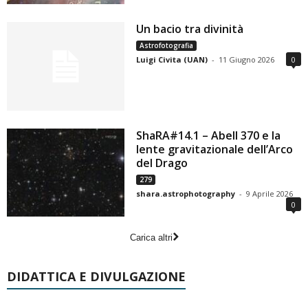
Un bacio tra divinità
Astrofotografia
Luigi Civita (UAN)
-
11 Giugno 2026
0
ShaRA#14.1 – Abell 370 e la
lente gravitazionale dell’Arco
del Drago
279
shara.astrophotography
-
9 Aprile 2026
0
Carica altri
DIDATTICA E DIVULGAZIONE