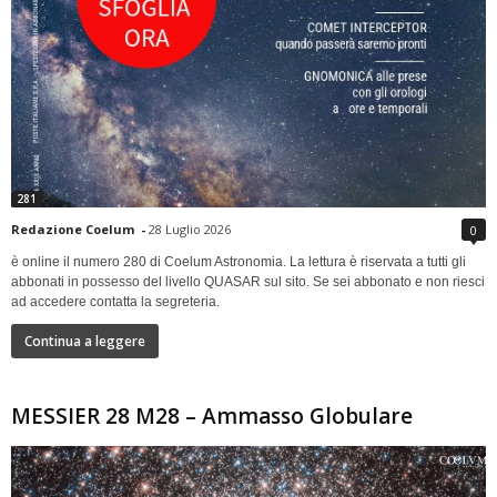
281
Redazione Coelum
-
28 Luglio 2026
0
è online il numero 280 di Coelum Astronomia. La lettura è riservata a tutti gli
abbonati in possesso del livello QUASAR sul sito. Se sei abbonato e non riesci
ad accedere contatta la segreteria.
Continua a leggere
MESSIER 28 M28 – Ammasso Globulare