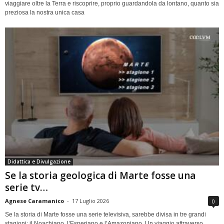
viaggiare oltre la Terra e riscoprire, proprio guardandola da lontano, quanto sia
preziosa la nostra unica casa
Didattica e Divulgazione
Se la storia geologica di Marte fosse una
serie tv…
Agnese Caramanico
-
17 Luglio 2026
0
Se la storia di Marte fosse una serie televisiva, sarebbe divisa in tre grandi
stagioni: il Noachiano, l’Esperiano e l’Amazoniano. Un viaggio attraverso