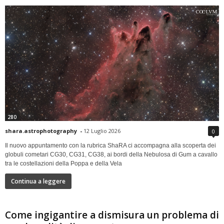
280
shara.astrophotography
-
12 Luglio 2026
0
Il nuovo appuntamento con la rubrica ShaRA ci accompagna alla scoperta dei
globuli cometari CG30, CG31, CG38, ai bordi della Nebulosa di Gum a cavallo
tra le costellazioni della Poppa e della Vela
Continua a leggere
Come ingigantire a dismisura un problema di