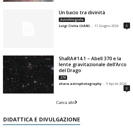
Un bacio tra divinità
Astrofotografia
Luigi Civita (UAN)
-
11 Giugno 2026
0
ShaRA#14.1 – Abell 370 e la
lente gravitazionale dell’Arco
del Drago
279
shara.astrophotography
-
9 Aprile 2026
0
Carica altri
DIDATTICA E DIVULGAZIONE