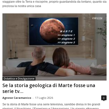
viaggiare oltre la Terra e riscoprire, proprio guardandola da lontano, quanto sia
preziosa la nostra unica casa
Didattica e Divulgazione
Se la storia geologica di Marte fosse una
serie tv…
Agnese Caramanico
-
17 Luglio 2026
0
Se la storia di Marte fosse una serie televisiva, sarebbe divisa in tre grandi
stagioni: il Noachiano, l’Esperiano e l’Amazoniano. Un viaggio attraverso