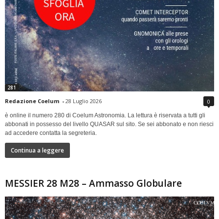
281
Redazione Coelum
-
28 Luglio 2026
0
è online il numero 280 di Coelum Astronomia. La lettura è riservata a tutti gli
abbonati in possesso del livello QUASAR sul sito. Se sei abbonato e non riesci
ad accedere contatta la segreteria.
Continua a leggere
MESSIER 28 M28 – Ammasso Globulare