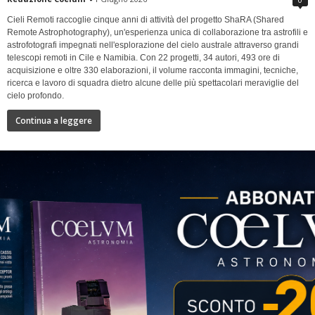
Cieli Remoti raccoglie cinque anni di attività del progetto ShaRA (Shared
Remote Astrophotography), un'esperienza unica di collaborazione tra astrofili e
astrofotografi impegnati nell'esplorazione del cielo australe attraverso grandi
telescopi remoti in Cile e Namibia. Con 22 progetti, 34 autori, 493 ore di
acquisizione e oltre 330 elaborazioni, il volume racconta immagini, tecniche,
ricerca e lavoro di squadra dietro alcune delle più spettacolari meraviglie del
cielo profondo.
Continua a leggere