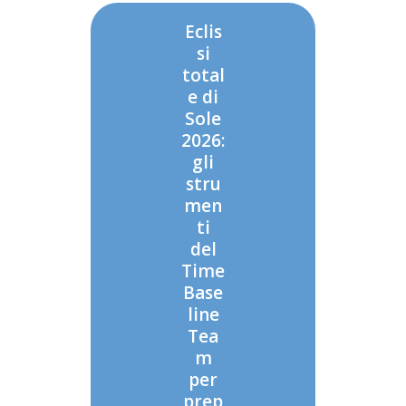
Eclis
si
total
e di
Sole
2026:
gli
stru
men
ti
del
Time
Base
line
Tea
m
per
prep