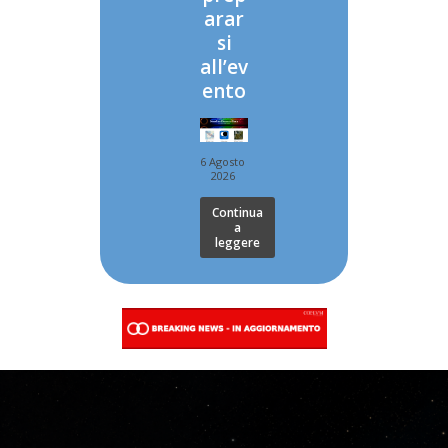
arar
si
all’ev
ento
6 Agosto
2026
Continua
a
leggere