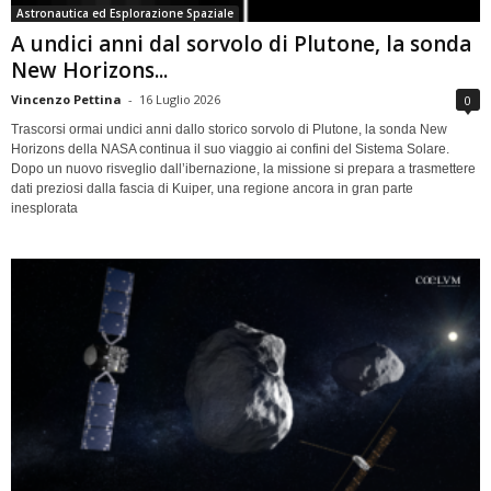
Astronautica ed Esplorazione Spaziale
A undici anni dal sorvolo di Plutone, la sonda
New Horizons...
Vincenzo Pettina
-
16 Luglio 2026
0
Trascorsi ormai undici anni dallo storico sorvolo di Plutone, la sonda New
Horizons della NASA continua il suo viaggio ai confini del Sistema Solare.
Dopo un nuovo risveglio dall’ibernazione, la missione si prepara a trasmettere
dati preziosi dalla fascia di Kuiper, una regione ancora in gran parte
inesplorata