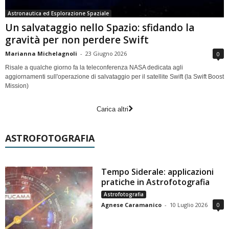
Astronautica ed Esplorazione Spaziale
Un salvataggio nello Spazio: sfidando la
gravità per non perdere Swift
Marianna Michelagnoli
-
23 Giugno 2026
0
Risale a qualche giorno fa la teleconferenza NASA dedicata agli
aggiornamenti sull'operazione di salvataggio per il satellite Swift (la Swift Boost
Mission)
Carica altri
ASTROFOTOGRAFIA
Tempo Siderale: applicazioni
pratiche in Astrofotografia
Astrofotografia
Agnese Caramanico
-
10 Luglio 2026
0