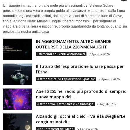
Un viaggio immaginario tra le mete più affascinanti del Sistema Solare,
pensato come una vera e propria guida alle vacanze extraterrestri: dalla Luna
romantica agli asteroidi solitari, dai super-vulcani di Marte alle lune di Giove,
fino alla “Morte Nera” Mimas. Cinque itinerari impossibili, per sognare di
viaggiare oltre la Terra e riscoprire, proprio guardandola da lontano, quanto sia
preziosa la nostra unica casa
IN AGGIORNAMENTO: ALTRO GRANDE
OUTBURST DELLA 220P/MCNAUGHT
Effemeridi ed Eventi Astronomici
7 Agosto 2026
Il futuro dell’esplorazione lunare passa per
l’Etna
Astronautica ed Esplorazione Spaziale
7 Agosto 2026
Abell 2255 nel radio più profondo di sempre:
nuova mappa del...
Astronomia, Astrofisica e Cosmologia
6 Agosto 2026
Alzando gli occhi al cielo – Vale la sveglia?Le
congiunzioni di...
Appuntamenti del Mese
5 Agosto 2026