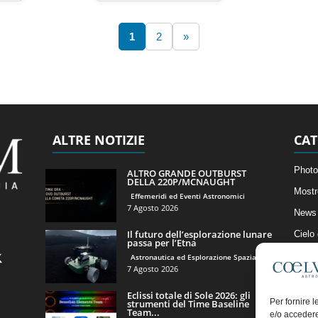
1
2
»
ALTRE NOTIZIE
CAT
Photo
ALTRO GRANDE OUTBURST
DELLA 220P/MCNAUGHT
Mostr
Effemeridi ed Eventi Astronomici
7 Agosto 2026
News 
Il futuro dell’esplorazione lunare
Cielo
passa per l’Etna
Astro
Astronautica ed Esplorazione Spaziale
7 Agosto 2026
Artico
Eclissi totale di Sole 2026: gli
Il Bl
Per fornire 
strumenti del Time Baseline
Team...
e/o accedere