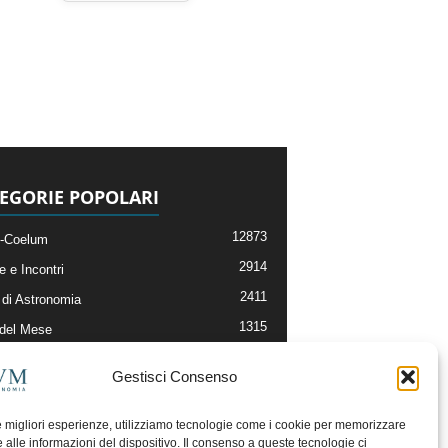
EGORIE POPOLARI
12873
-Coelum
2914
e e Incontri
2411
di Astronomia
1315
 del Mese
365
nomia, Astrofisica e Cosmologia
Gestisci Consenso
268
li e Risorse On-Line
192
og della Redazione
le migliori esperienze, utilizziamo tecnologie come i cookie per memorizzare
 alle informazioni del dispositivo. Il consenso a queste tecnologie ci