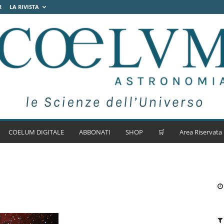
R
LA RIVISTA
COELUM DIGITALE
ABBONATI
SHOP
🛒
Area Riservata