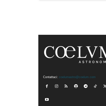
Contattaci:
coelumastro@coelum.com