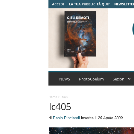
ACCEDI
LA TUA PUBBLICITÀ QUI?
NEWSLETTE
C
o
NEWS
PhotoCoelum
Sezioni
e
l
u
Home
>
Ic405
Ic405
m
A
s
di
Paolo Pinciaroli
inserita il
26 Aprile 2009
t
r
o