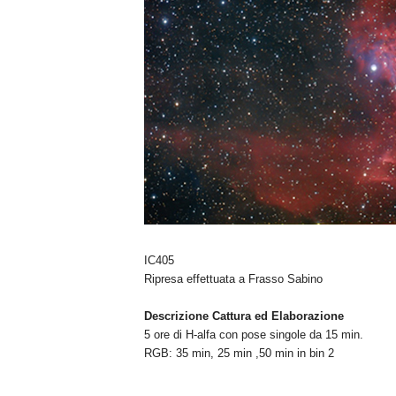
n
o
m
i
a
IC405
Ripresa effettuata a Frasso Sabino
Descrizione Cattura ed Elaborazione
5 ore di H-alfa con pose singole da 15 min.
RGB: 35 min, 25 min ,50 min in bin 2