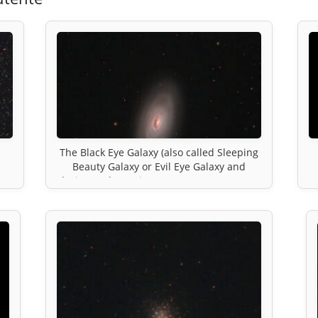
The Black Eye Galaxy (also called Sleeping
Beauty Galaxy or Evil Eye Galaxy and
designated Messier 64, M64, or NGC 4826)