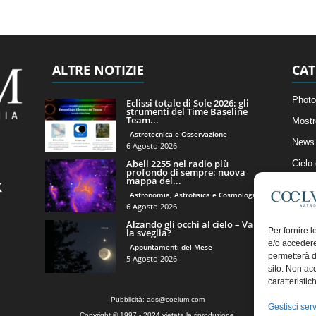
ALTRE NOTIZIE
CAT
Photo
Eclissi totale di Sole 2026: gli
strumenti del Time Baseline
Team...
Mostr
Astrotecnica e Osservazione
News 
6 Agosto 2026
Abell 2255 nel radio più
Cielo
profondo di sempre: nuova
mappa del...
Astro
Astronomia, Astrofisica e Cosmologia
Artico
6 Agosto 2026
Alzando gli occhi al cielo – Vale
Il Bl
Per fornire 
la sveglia?
e/o accedere
Appuntamenti del Mese
permetterà d
5 Agosto 2026
sito. Non ac
caratteristic
Pubblicità:
ads@coelum.com
Gestisci serv
Copyright © 1997 - 2024 vietata la riproduzione.