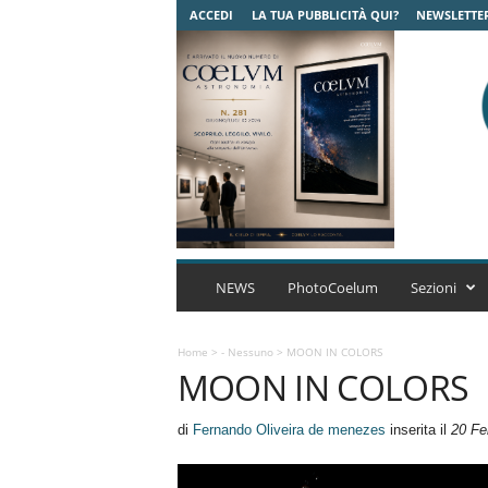
ACCEDI
LA TUA PUBBLICITÀ QUI?
NEWSLETTE
C
o
NEWS
PhotoCoelum
Sezioni
e
l
u
Home
>
- Nessuno
>
MOON IN COLORS
MOON IN COLORS
m
A
s
di
Fernando Oliveira de menezes
inserita il
20 Fe
t
r
o