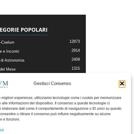
EGORIE POPOLARI
12873
-Coelum
2914
e e Incontri
2409
di Astronomia
1315
 del Mese
365
nomia, Astrofisica e Cosmologia
Gestisci Consenso
268
li e Risorse On-Line
192
og della Redazione
le migliori esperienze, utilizziamo tecnologie come i cookie per memorizzare
 alle informazioni del dispositivo. Il consenso a queste tecnologie ci
i elaborare dati come il comportamento di navigazione o ID unici su questo
consentire o ritirare il consenso può influire negativamente su alcune
he e funzioni.
izi