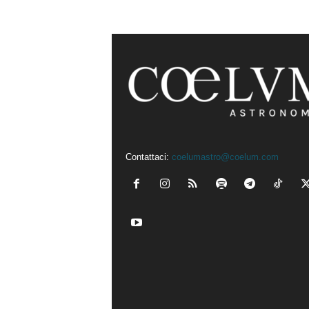
Contattaci:
coelumastro@coelum.com