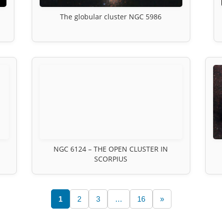
The globular cluster NGC 5986
NGC 6124 – THE OPEN CLUSTER IN
SCORPIUS
1
2
3
…
16
»