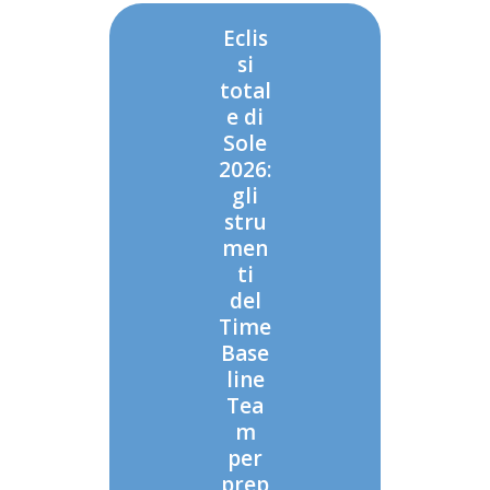
Eclis
si
total
e di
Sole
2026:
gli
stru
men
ti
del
Time
Base
line
Tea
m
per
prep