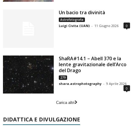
Un bacio tra divinità
Astrofotografia
Luigi Civita (UAN)
-
11 Giugno 2026
0
ShaRA#14.1 – Abell 370 e la
lente gravitazionale dell’Arco
del Drago
279
shara.astrophotography
-
9 Aprile 2026
0
Carica altri
DIDATTICA E DIVULGAZIONE