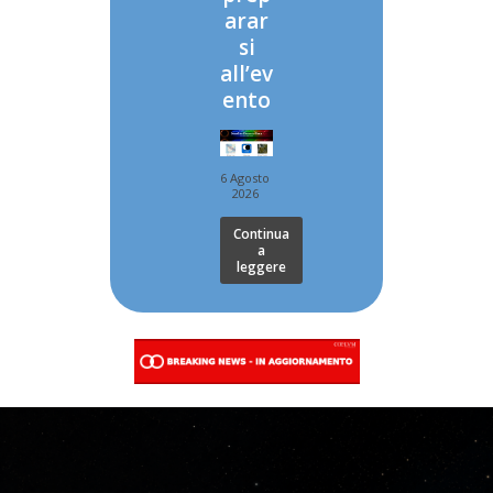
arar
si
all’ev
ento
6 Agosto
2026
Continua
a
leggere