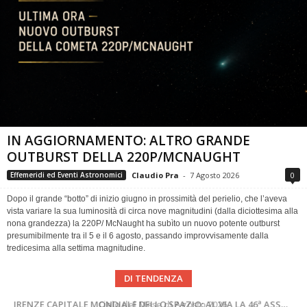
IN AGGIORNAMENTO: ALTRO GRANDE
OUTBURST DELLA 220P/MCNAUGHT
Claudio Pra
-
7 Agosto 2026
0
Effemeridi ed Eventi Astronomici
Dopo il grande “botto” di inizio giugno in prossimità del perielio, che l’aveva
vista variare la sua luminosità di circa nove magnitudini (dalla diciottesima alla
nona grandezza) la 220P/ McNaught ha subìto un nuovo potente outburst
presumibilmente tra il 5 e il 6 agosto, passando improvvisamente dalla
tredicesima alla settima magnitudine.
DI TENDENZA
SUPERNOVAE aggiornamenti del mese – Agosto 2026
Cielo del Mese di Agosto 2026