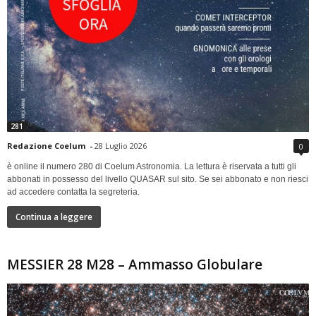
281
Redazione Coelum
-
28 Luglio 2026
0
è online il numero 280 di Coelum Astronomia. La lettura è riservata a tutti gli
abbonati in possesso del livello QUASAR sul sito. Se sei abbonato e non riesci
ad accedere contatta la segreteria.
Continua a leggere
MESSIER 28 M28 – Ammasso Globulare