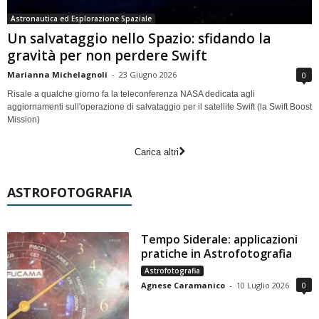
Astronautica ed Esplorazione Spaziale
Un salvataggio nello Spazio: sfidando la
gravità per non perdere Swift
Marianna Michelagnoli
-
23 Giugno 2026
0
Risale a qualche giorno fa la teleconferenza NASA dedicata agli
aggiornamenti sull'operazione di salvataggio per il satellite Swift (la Swift Boost
Mission)
Carica altri
ASTROFOTOGRAFIA
Tempo Siderale: applicazioni
pratiche in Astrofotografia
Astrofotografia
Agnese Caramanico
-
10 Luglio 2026
0