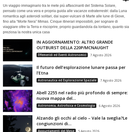
Un viaggio immaginario tra le mete più affascinanti del Sistema Solare,
pensato come una vera e propria guida alle vacanze extraterrestri: dalla Luna
romantica agli asteroidi solitari, dai super-vulcani di Marte alle lune di Giove,
fino alla “Morte Nera” Mimas. Cinque itinerari impossibili, per sognare di
viaggiare oltre la Terra e riscoprire, proprio guardandola da lontano, quanto sia
preziosa la nostra unica casa
IN AGGIORNAMENTO: ALTRO GRANDE
OUTBURST DELLA 220P/MCNAUGHT
Effemeridi ed Eventi Astronomici
7 Agosto 2026
Il futuro dell’esplorazione lunare passa per
l’Etna
Astronautica ed Esplorazione Spaziale
7 Agosto 2026
Abell 2255 nel radio più profondo di sempre:
nuova mappa del...
Astronomia, Astrofisica e Cosmologia
6 Agosto 2026
Alzando gli occhi al cielo – Vale la sveglia?Le
congiunzioni di...
Appuntamenti del Mese
5 Agosto 2026