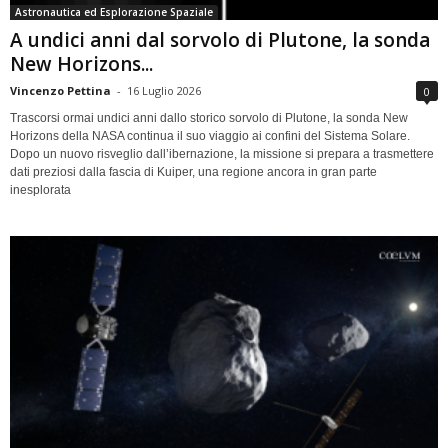
Astronautica ed Esplorazione Spaziale
A undici anni dal sorvolo di Plutone, la sonda
New Horizons...
Vincenzo Pettina
-
16 Luglio 2026
0
Trascorsi ormai undici anni dallo storico sorvolo di Plutone, la sonda New
Horizons della NASA continua il suo viaggio ai confini del Sistema Solare.
Dopo un nuovo risveglio dall’ibernazione, la missione si prepara a trasmettere
dati preziosi dalla fascia di Kuiper, una regione ancora in gran parte
inesplorata