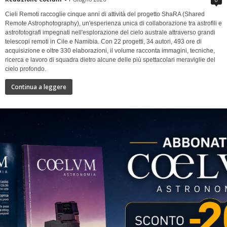
Cieli Remoti raccoglie cinque anni di attività del progetto ShaRA (Shared
Remote Astrophotography), un'esperienza unica di collaborazione tra astrofili e
astrofotografi impegnati nell'esplorazione del cielo australe attraverso grandi
telescopi remoti in Cile e Namibia. Con 22 progetti, 34 autori, 493 ore di
acquisizione e oltre 330 elaborazioni, il volume racconta immagini, tecniche,
ricerca e lavoro di squadra dietro alcune delle più spettacolari meraviglie del
cielo profondo.
Continua a leggere