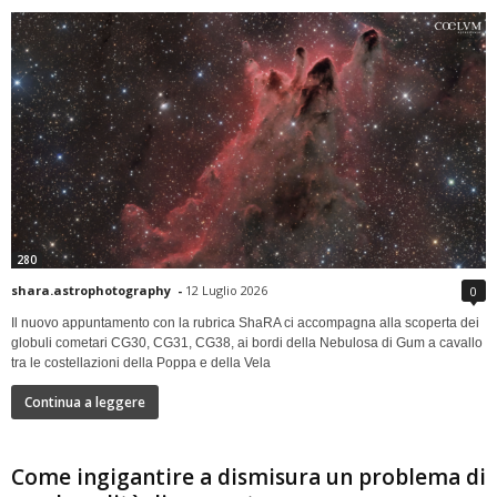
280
shara.astrophotography
-
12 Luglio 2026
0
Il nuovo appuntamento con la rubrica ShaRA ci accompagna alla scoperta dei
globuli cometari CG30, CG31, CG38, ai bordi della Nebulosa di Gum a cavallo
tra le costellazioni della Poppa e della Vela
Continua a leggere
Come ingigantire a dismisura un problema di