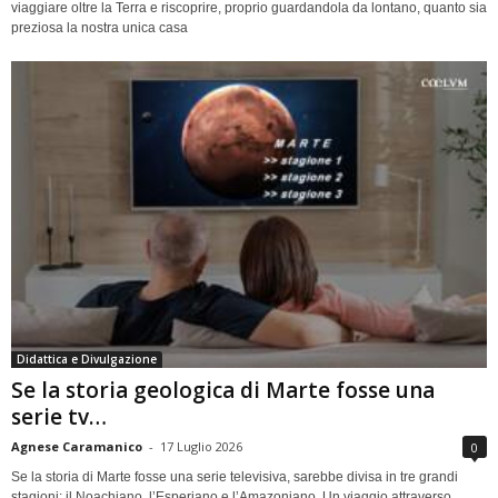
viaggiare oltre la Terra e riscoprire, proprio guardandola da lontano, quanto sia
preziosa la nostra unica casa
Didattica e Divulgazione
Se la storia geologica di Marte fosse una
serie tv…
Agnese Caramanico
-
17 Luglio 2026
0
Se la storia di Marte fosse una serie televisiva, sarebbe divisa in tre grandi
stagioni: il Noachiano, l’Esperiano e l’Amazoniano. Un viaggio attraverso