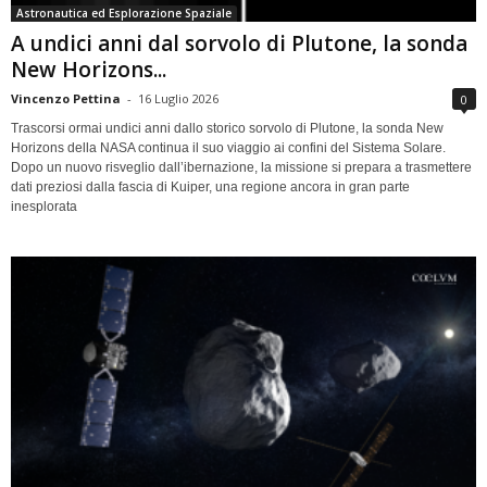
Astronautica ed Esplorazione Spaziale
A undici anni dal sorvolo di Plutone, la sonda
New Horizons...
Vincenzo Pettina
-
16 Luglio 2026
0
Trascorsi ormai undici anni dallo storico sorvolo di Plutone, la sonda New
Horizons della NASA continua il suo viaggio ai confini del Sistema Solare.
Dopo un nuovo risveglio dall’ibernazione, la missione si prepara a trasmettere
dati preziosi dalla fascia di Kuiper, una regione ancora in gran parte
inesplorata