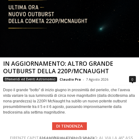
IN AGGIORNAMENTO: ALTRO GRANDE
OUTBURST DELLA 220P/MCNAUGHT
Claudio Pra
-
7 Agosto 2026
0
Effemeridi ed Eventi Astronomici
Dopo il grande “botto” di inizio giugno in prossimità del perielio, che l’aveva
vista variare la sua luminosità di circa nove magnitudini (dalla diciottesima alla
nona grandezza) la 220P/ McNaught ha subìto un nuovo potente outburst
presumibilmente tra il 5 e il 6 agosto, passando improvvisamente dalla
tredicesima alla settima magnitudine.
DI TENDENZA
Cielo del Mese di Agosto 2026
FIRENZE CAPITALE MONDIALE DELLO SPAZIO: AL VIA LA 46ª ASSEMBLEA SCIENTIFICA DEL COSPAR