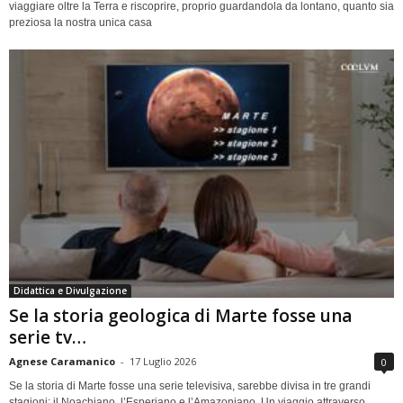
viaggiare oltre la Terra e riscoprire, proprio guardandola da lontano, quanto sia
preziosa la nostra unica casa
Didattica e Divulgazione
Se la storia geologica di Marte fosse una
serie tv…
Agnese Caramanico
-
17 Luglio 2026
0
Se la storia di Marte fosse una serie televisiva, sarebbe divisa in tre grandi
stagioni: il Noachiano, l’Esperiano e l’Amazoniano. Un viaggio attraverso