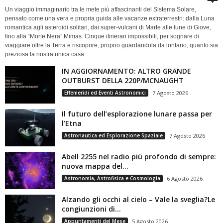
Un viaggio immaginario tra le mete più affascinanti del Sistema Solare,
pensato come una vera e propria guida alle vacanze extraterrestri: dalla Luna
romantica agli asteroidi solitari, dai super-vulcani di Marte alle lune di Giove,
fino alla “Morte Nera” Mimas. Cinque itinerari impossibili, per sognare di
viaggiare oltre la Terra e riscoprire, proprio guardandola da lontano, quanto sia
preziosa la nostra unica casa
IN AGGIORNAMENTO: ALTRO GRANDE
OUTBURST DELLA 220P/MCNAUGHT
Effemeridi ed Eventi Astronomici
7 Agosto 2026
Il futuro dell’esplorazione lunare passa per
l’Etna
Astronautica ed Esplorazione Spaziale
7 Agosto 2026
Abell 2255 nel radio più profondo di sempre:
nuova mappa del...
Astronomia, Astrofisica e Cosmologia
6 Agosto 2026
Alzando gli occhi al cielo – Vale la sveglia?Le
congiunzioni di...
Appuntamenti del Mese
5 Agosto 2026