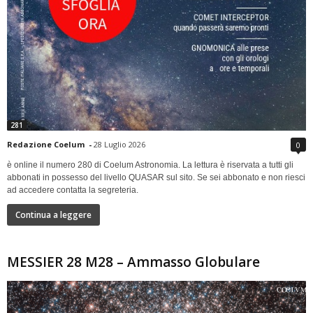
281
Redazione Coelum
-
28 Luglio 2026
0
è online il numero 280 di Coelum Astronomia. La lettura è riservata a tutti gli
abbonati in possesso del livello QUASAR sul sito. Se sei abbonato e non riesci
ad accedere contatta la segreteria.
Continua a leggere
MESSIER 28 M28 – Ammasso Globulare