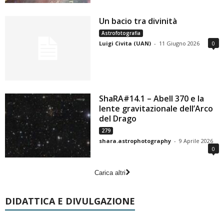
Un bacio tra divinità
Astrofotografia
Luigi Civita (UAN)
-
11 Giugno 2026
0
ShaRA#14.1 – Abell 370 e la
lente gravitazionale dell’Arco
del Drago
279
shara.astrophotography
-
9 Aprile 2026
0
Carica altri
DIDATTICA E DIVULGAZIONE