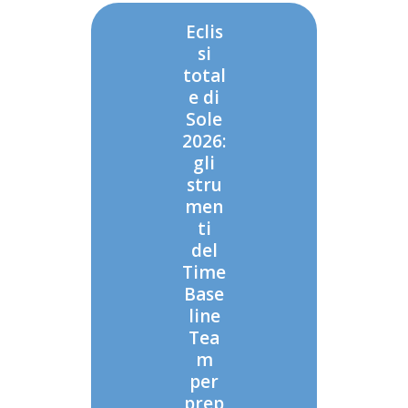
Eclis
si
total
e di
Sole
2026:
gli
stru
men
ti
del
Time
Base
line
Tea
m
per
prep