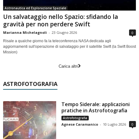
Astronautica ed Esplorazione Spaziale
Un salvataggio nello Spazio: sfidando la
gravità per non perdere Swift
Marianna Michelagnoli
-
23 Giugno 2026
0
Risale a qualche giorno fa la teleconferenza NASA dedicata agli
aggiornamenti sull'operazione di salvataggio per il satellite Swift (la Swift Boost
Mission)
Carica altri
ASTROFOTOGRAFIA
Tempo Siderale: applicazioni
pratiche in Astrofotografia
Astrofotografia
Agnese Caramanico
-
10 Luglio 2026
0