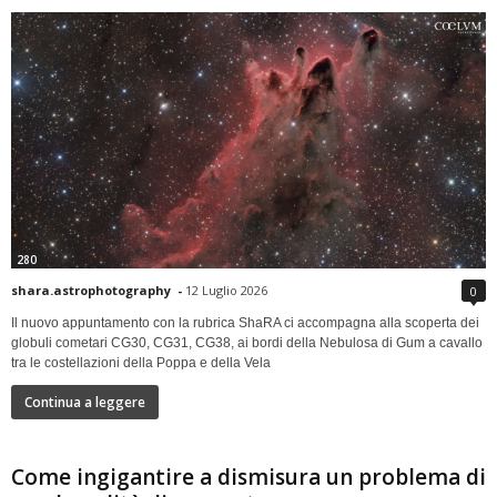
280
shara.astrophotography
-
12 Luglio 2026
0
Il nuovo appuntamento con la rubrica ShaRA ci accompagna alla scoperta dei
globuli cometari CG30, CG31, CG38, ai bordi della Nebulosa di Gum a cavallo
tra le costellazioni della Poppa e della Vela
Continua a leggere
Come ingigantire a dismisura un problema di