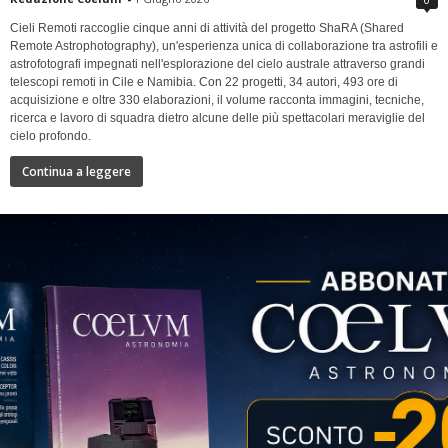
Cieli Remoti raccoglie cinque anni di attività del progetto ShaRA (Shared
Remote Astrophotography), un'esperienza unica di collaborazione tra astrofili e
astrofotografi impegnati nell'esplorazione del cielo australe attraverso grandi
telescopi remoti in Cile e Namibia. Con 22 progetti, 34 autori, 493 ore di
acquisizione e oltre 330 elaborazioni, il volume racconta immagini, tecniche,
ricerca e lavoro di squadra dietro alcune delle più spettacolari meraviglie del
cielo profondo.
Continua a leggere