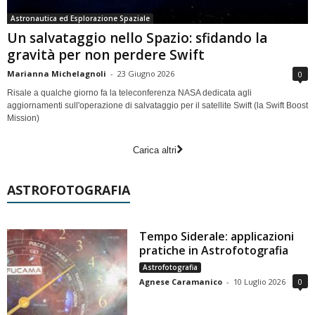
Astronautica ed Esplorazione Spaziale
Un salvataggio nello Spazio: sfidando la
gravità per non perdere Swift
Marianna Michelagnoli
-
23 Giugno 2026
0
Risale a qualche giorno fa la teleconferenza NASA dedicata agli
aggiornamenti sull'operazione di salvataggio per il satellite Swift (la Swift Boost
Mission)
Carica altri
ASTROFOTOGRAFIA
Tempo Siderale: applicazioni
pratiche in Astrofotografia
Astrofotografia
Agnese Caramanico
-
10 Luglio 2026
0