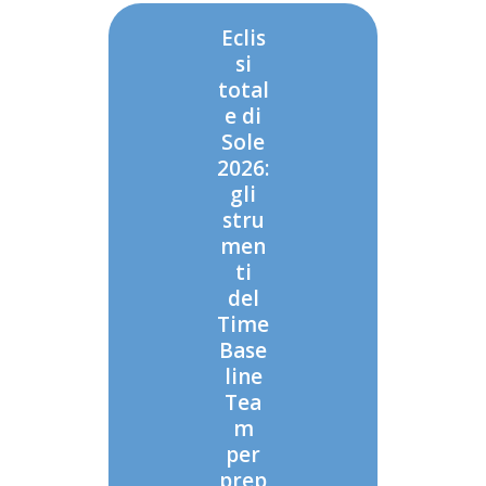
Eclis
si
total
e di
Sole
2026:
gli
stru
men
ti
del
Time
Base
line
Tea
m
per
prep