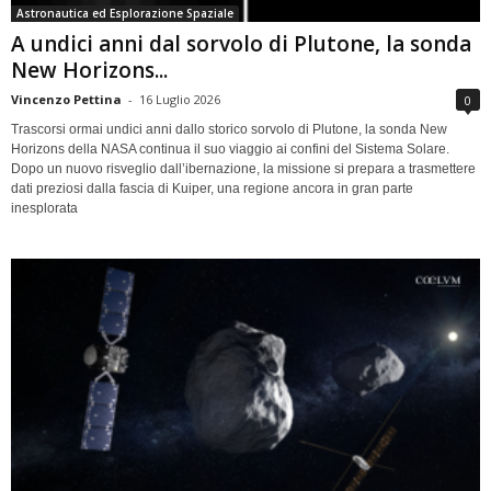
Astronautica ed Esplorazione Spaziale
A undici anni dal sorvolo di Plutone, la sonda
New Horizons...
Vincenzo Pettina
-
16 Luglio 2026
0
Trascorsi ormai undici anni dallo storico sorvolo di Plutone, la sonda New
Horizons della NASA continua il suo viaggio ai confini del Sistema Solare.
Dopo un nuovo risveglio dall’ibernazione, la missione si prepara a trasmettere
dati preziosi dalla fascia di Kuiper, una regione ancora in gran parte
inesplorata