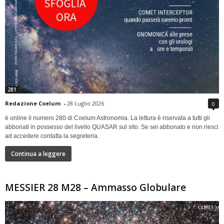
281
Redazione Coelum
-
28 Luglio 2026
0
è online il numero 280 di Coelum Astronomia. La lettura è riservata a tutti gli
abbonati in possesso del livello QUASAR sul sito. Se sei abbonato e non riesci
ad accedere contatta la segreteria.
Continua a leggere
MESSIER 28 M28 – Ammasso Globulare