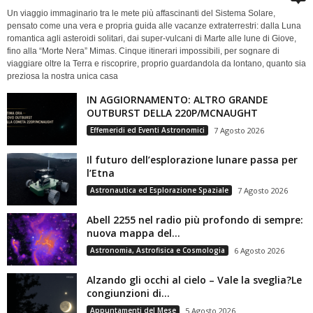
Un viaggio immaginario tra le mete più affascinanti del Sistema Solare,
pensato come una vera e propria guida alle vacanze extraterrestri: dalla Luna
romantica agli asteroidi solitari, dai super-vulcani di Marte alle lune di Giove,
fino alla “Morte Nera” Mimas. Cinque itinerari impossibili, per sognare di
viaggiare oltre la Terra e riscoprire, proprio guardandola da lontano, quanto sia
preziosa la nostra unica casa
IN AGGIORNAMENTO: ALTRO GRANDE
OUTBURST DELLA 220P/MCNAUGHT
Effemeridi ed Eventi Astronomici
7 Agosto 2026
Il futuro dell’esplorazione lunare passa per
l’Etna
Astronautica ed Esplorazione Spaziale
7 Agosto 2026
Abell 2255 nel radio più profondo di sempre:
nuova mappa del...
Astronomia, Astrofisica e Cosmologia
6 Agosto 2026
Alzando gli occhi al cielo – Vale la sveglia?Le
congiunzioni di...
Appuntamenti del Mese
5 Agosto 2026