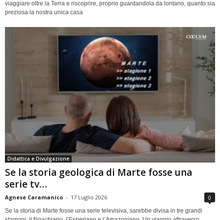
viaggiare oltre la Terra e riscoprire, proprio guardandola da lontano, quanto sia
preziosa la nostra unica casa
Didattica e Divulgazione
Se la storia geologica di Marte fosse una
serie tv…
Agnese Caramanico
-
17 Luglio 2026
0
Se la storia di Marte fosse una serie televisiva, sarebbe divisa in tre grandi
stagioni: il Noachiano, l’Esperiano e l’Amazoniano. Un viaggio attraverso