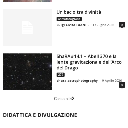
Un bacio tra divinità
Astrofotografia
Luigi Civita (UAN)
-
11 Giugno 2026
0
ShaRA#14.1 – Abell 370 e la
lente gravitazionale dell’Arco
del Drago
279
shara.astrophotography
-
9 Aprile 2026
0
Carica altri
DIDATTICA E DIVULGAZIONE