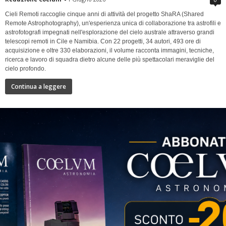
Cieli Remoti raccoglie cinque anni di attività del progetto ShaRA (Shared
Remote Astrophotography), un'esperienza unica di collaborazione tra astrofili e
astrofotografi impegnati nell'esplorazione del cielo australe attraverso grandi
telescopi remoti in Cile e Namibia. Con 22 progetti, 34 autori, 493 ore di
acquisizione e oltre 330 elaborazioni, il volume racconta immagini, tecniche,
ricerca e lavoro di squadra dietro alcune delle più spettacolari meraviglie del
cielo profondo.
Continua a leggere