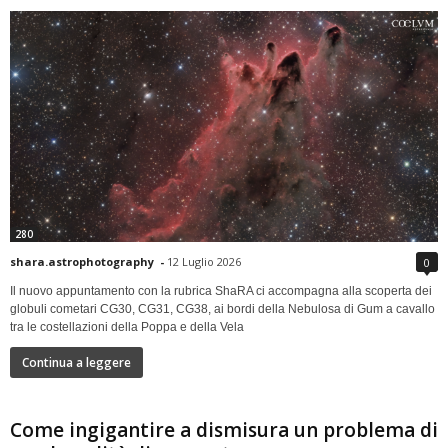
280
shara.astrophotography
-
12 Luglio 2026
0
Il nuovo appuntamento con la rubrica ShaRA ci accompagna alla scoperta dei
globuli cometari CG30, CG31, CG38, ai bordi della Nebulosa di Gum a cavallo
tra le costellazioni della Poppa e della Vela
Continua a leggere
Come ingigantire a dismisura un problema di