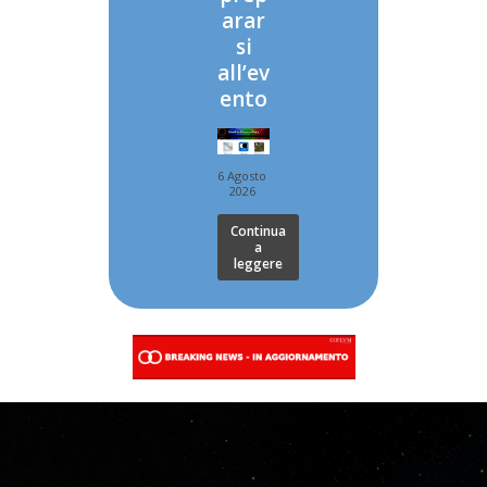
arar
si
all’ev
ento
6 Agosto
2026
Continua
a
leggere