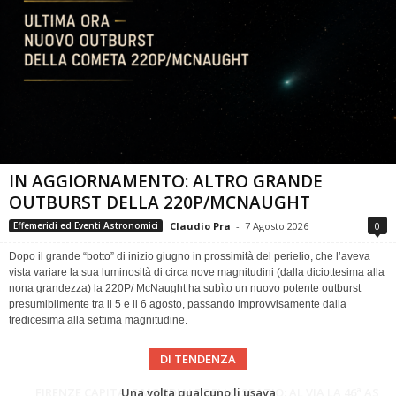
IN AGGIORNAMENTO: ALTRO GRANDE
OUTBURST DELLA 220P/MCNAUGHT
Claudio Pra
-
7 Agosto 2026
0
Effemeridi ed Eventi Astronomici
Dopo il grande “botto” di inizio giugno in prossimità del perielio, che l’aveva
vista variare la sua luminosità di circa nove magnitudini (dalla diciottesima alla
nona grandezza) la 220P/ McNaught ha subìto un nuovo potente outburst
presumibilmente tra il 5 e il 6 agosto, passando improvvisamente dalla
tredicesima alla settima magnitudine.
DI TENDENZA
Cielo del Mese di Agosto 2026
FIRENZE CAPITALE MONDIALE DELLO SPAZIO: AL VIA LA 46ª ASSEMBLEA SCIENTIFICA DEL COSPAR