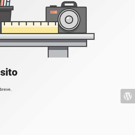
sito
 breve.