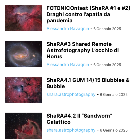
FOTONICOntest (ShaRA #1 e #2)
Draghi contro l’apatia da
pandemia
Alessandro Ravagnin
-
6 Gennaio 2025
ShaRA#3 Shared Remote
Astrofotography L’occhio di
Horus
Alessandro Ravagnin
-
6 Gennaio 2025
ShaRA4.1 GUM 14/15 Blubbles &
Bubble
shara.astrophotography
-
6 Gennaio 2025
ShaRA#4.2 Il “Sandworn”
Galattico
shara.astrophotography
-
6 Gennaio 2025