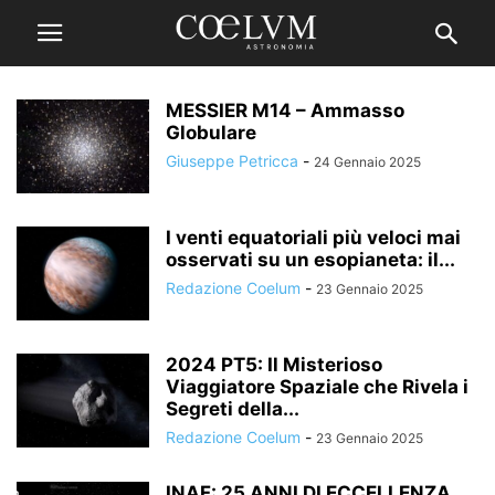
MESSIER M14 – Ammasso
Globulare
Giuseppe Petricca
-
24 Gennaio 2025
I venti equatoriali più veloci mai
osservati su un esopianeta: il...
Redazione Coelum
-
23 Gennaio 2025
2024 PT5: Il Misterioso
Viaggiatore Spaziale che Rivela i
Segreti della...
Redazione Coelum
-
23 Gennaio 2025
INAF: 25 ANNI DI ECCELLENZA