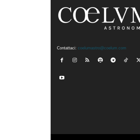
Contattaci:
coelumastro@coelum.com