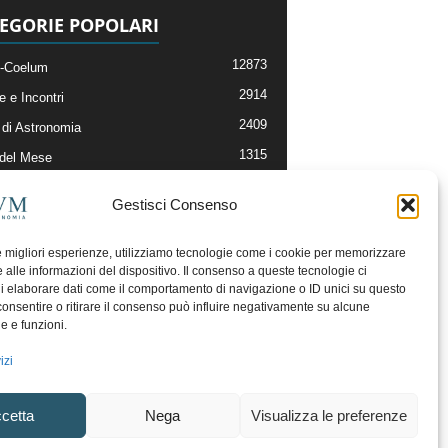
EGORIE POPOLARI
12873
-Coelum
2914
e e Incontri
2409
di Astronomia
1315
 del Mese
365
nomia, Astrofisica e Cosmologia
Gestisci Consenso
268
li e Risorse On-Line
192
og della Redazione
le migliori esperienze, utilizziamo tecnologie come i cookie per memorizzare
 alle informazioni del dispositivo. Il consenso a queste tecnologie ci
i elaborare dati come il comportamento di navigazione o ID unici su questo
consentire o ritirare il consenso può influire negativamente su alcune
he e funzioni.
izi
cetta
Nega
Visualizza le preferenze