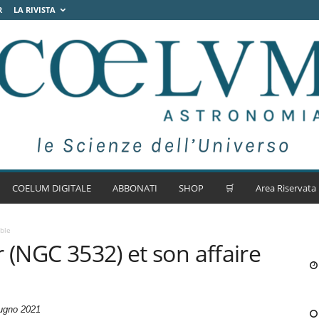
R
LA RIVISTA
COELUM DIGITALE
ABBONATI
SHOP
🛒
Area Riservata
ble
 (NGC 3532) et son affaire
ugno 2021