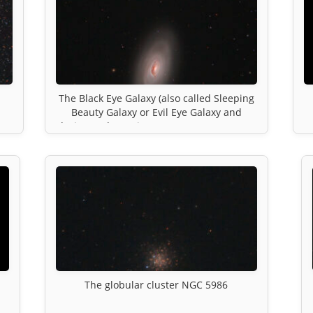
The Black Eye Galaxy (also called Sleeping
Beauty Galaxy or Evil Eye Galaxy and
designated Messier 64, M64, or NGC 4826)
The globular cluster NGC 5986