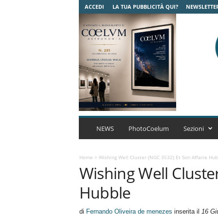
ACCEDI
LA TUA PUBBLICITÀ QUI?
NEWSLETTE
C
o
NEWS
PhotoCoelum
Sezioni
e
l
u
Home
>
Wishing Well Cluster (NGC 3532) Et Son Affaire Hub
Wishing Well Cluster
m
A
Hubble
s
t
r
di
Fernando Oliveira de menezes
inserita il
16 Gi
o