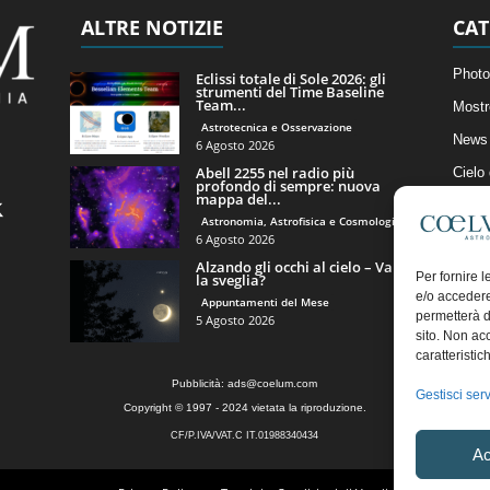
ALTRE NOTIZIE
CAT
Photo
Eclissi totale di Sole 2026: gli
strumenti del Time Baseline
Team...
Mostr
Astrotecnica e Osservazione
News 
6 Agosto 2026
Abell 2255 nel radio più
Cielo
profondo di sempre: nuova
mappa del...
Astro
Astronomia, Astrofisica e Cosmologia
Artico
6 Agosto 2026
Alzando gli occhi al cielo – Vale
Il Bl
Per fornire 
la sveglia?
e/o accedere
Appuntamenti del Mese
permetterà d
5 Agosto 2026
sito. Non ac
caratteristic
Pubblicità:
ads@coelum.com
Gestisci serv
Copyright © 1997 - 2024 vietata la riproduzione.
CF/P.IVA/VAT.C IT.01988340434
Ac