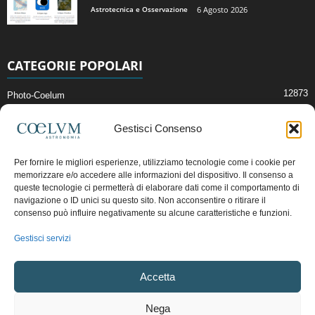
Astrotecnica e Osservazione
6 Agosto 2026
CATEGORIE POPOLARI
12873
Photo-Coelum
2914
Mostre e Incontri
Gestisci Consenso
2411
News di Astronomia
1315
Cielo del Mese
Per fornire le migliori esperienze, utilizziamo tecnologie come i cookie per
memorizzare e/o accedere alle informazioni del dispositivo. Il consenso a
365
Astronomia, Astrofisica e Cosmologia
queste tecnologie ci permetterà di elaborare dati come il comportamento di
268
navigazione o ID unici su questo sito. Non acconsentire o ritirare il
Articoli e Risorse On-Line
consenso può influire negativamente su alcune caratteristiche e funzioni.
192
Il Blog della Redazione
Gestisci servizi
Pubblicità:
ads@coelum.com
Accetta
Copyright © 1997 - 2024 vietata la riproduzione.
CF/P.IVA/VAT.C IT.01988340434
Nega