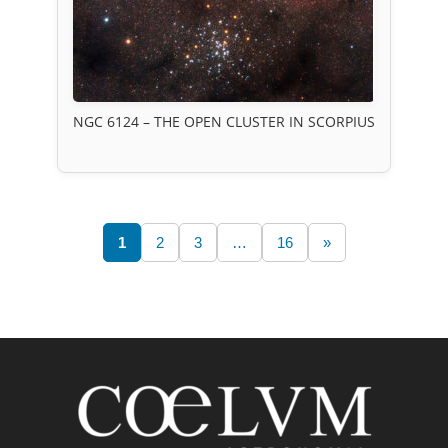
NGC 6124 – THE OPEN CLUSTER IN SCORPIUS
1
2
3
…
16
»