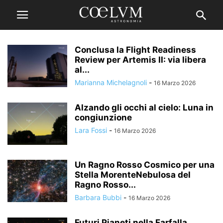
Conclusa la Flight Readiness
Review per Artemis II: via libera
al...
Marianna Michelagnoli
-
16 Marzo 2026
Alzando gli occhi al cielo: Luna in
congiunzione
Lara Fossi
-
16 Marzo 2026
Un Ragno Rosso Cosmico per una
Stella MorenteNebulosa del
Ragno Rosso...
Barbara Bubbi
-
16 Marzo 2026
Futuri Pianeti nella Farfalla