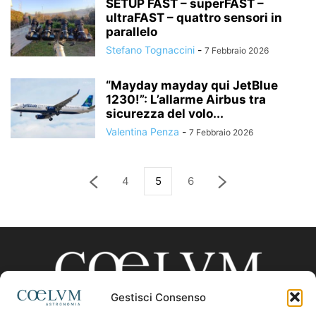
SETUP FAST – superFAST –
ultraFAST – quattro sensori in
parallelo
Stefano Tognaccini
-
7 Febbraio 2026
“Mayday mayday qui JetBlue
1230!”: L’allarme Airbus tra
sicurezza del volo...
Valentina Penza
-
7 Febbraio 2026
4
5
6
Gestisci Consenso