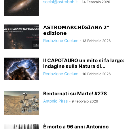
social@astroboh.it
-
14 Febbraio 2026
𝗔𝗦𝗧𝗥𝗢𝗠𝗔𝗥𝗖𝗛𝗜𝗚𝗜𝗔𝗡𝗔 𝟮^
𝗲𝗱𝗶𝘇𝗶𝗼𝗻𝗲
Redazione Coelum
-
13 Febbraio 2026
Il CAPOTAURO un mito si fa largo:
indagine sulla Natura di...
Redazione Coelum
-
10 Febbraio 2026
Bentornati su Marte! #278
Antonio Piras
-
9 Febbraio 2026
È morto a 96 anni Antonino