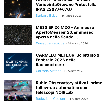
VariopintaGiovane Protostella
IRAS 23077+6707
Barbara Bubbi
-
16 Marzo 2026
MESSIER 26 M26 – Ammasso
ApertoMessier 26, ammasso
aperto nello Scudo:...
Giuseppe Petricca
-
16 Marzo 2026
CARMELO METEOR: Bollettino di
Febbraio 2026 delle
Radiometeore
Carmelo Meteor
-
12 Marzo 2026
Rubin Observatory attiva il primo
follow-up automatico con i
telescopi NOIRLab
Redazione Coelum
-
11 Marzo 2026