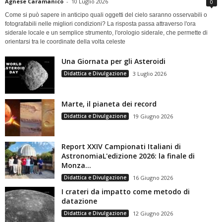
Agnese Caramanico
-
10 Luglio 2026
0
Come si può sapere in anticipo quali oggetti del cielo saranno osservabili o
fotografabili nelle migliori condizioni? La risposta passa attraverso l'ora
siderale locale e un semplice strumento, l'orologio siderale, che permette di
orientarsi tra le coordinate della volta celeste
Una Giornata per gli Asteroidi
Didattica e Divulgazione
3 Luglio 2026
Marte, il pianeta dei record
Didattica e Divulgazione
19 Giugno 2026
Report XXIV Campionati Italiani di
AstronomiaL'edizione 2026: la finale di
Monza...
Didattica e Divulgazione
16 Giugno 2026
I crateri da impatto come metodo di
datazione
Didattica e Divulgazione
12 Giugno 2026