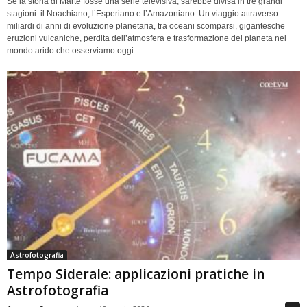
Se la storia di Marte fosse una serie televisiva, sarebbe divisa in tre grandi
stagioni: il Noachiano, l’Esperiano e l’Amazoniano. Un viaggio attraverso
miliardi di anni di evoluzione planetaria, tra oceani scomparsi, gigantesche
eruzioni vulcaniche, perdita dell’atmosfera e trasformazione del pianeta nel
mondo arido che osserviamo oggi.
Astrofotografia
Tempo Siderale: applicazioni pratiche in
Astrofotografia