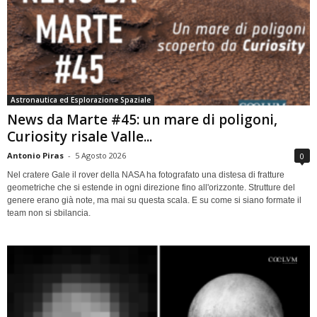
Astronautica ed Esplorazione Spaziale
News da Marte #45: un mare di poligoni,
Curiosity risale Valle...
Antonio Piras
-
5 Agosto 2026
0
Nel cratere Gale il rover della NASA ha fotografato una distesa di fratture
geometriche che si estende in ogni direzione fino all'orizzonte. Strutture del
genere erano già note, ma mai su questa scala. E su come si siano formate il
team non si sbilancia.