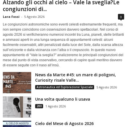
Alzando gli occhi al cielo – Vale la sveglia?Le
congiunzioni di...
Lara Fossi
-
5 Agosto 2026
0
Le congiunzioni astronomiche sono eventi celesti estremamente frequenti, ma
non sempre coincidono con osservazioni davvero spettacolari. Nel corso di
agosto 2026 si verificheranno numerosi incontri tra Luna, pianeti, stelle brillanti
e ammassi aperti in una lunga sequenza di appuntamenti celesti: alcuni
facilmente osservabili, altri penalizzati dalla luce del Sole, dalla scarsa altezza
sull’orizzonte o dalla vicinanza con l’alba o il crepuscolo. In questo nuovo
appuntamento di “Vale la sveglia?” analizzeremo le principali congiunzioni del
mese dal punto di vista osservativo, cercando di capire quali meritino davvero
di essere seguite con il naso all’insù.
News da Marte #45: un mare di poligoni,
Curiosity risale Valle...
Astronautica ed Esplorazione Spaziale
5 Agosto 2026
Una volta qualcuno li usava
280
1 Agosto 2026
Cielo del Mese di Agosto 2026