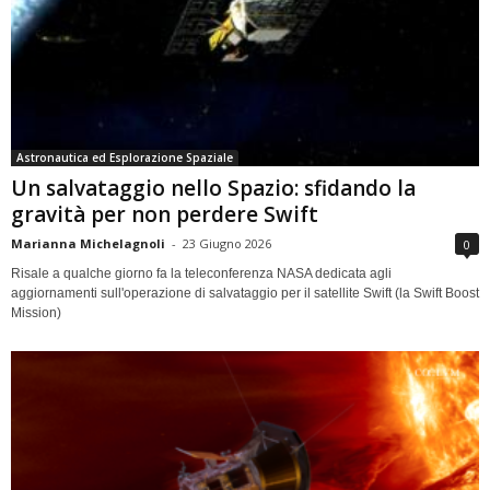
Astronautica ed Esplorazione Spaziale
Un salvataggio nello Spazio: sfidando la
gravità per non perdere Swift
Marianna Michelagnoli
-
23 Giugno 2026
0
Risale a qualche giorno fa la teleconferenza NASA dedicata agli
aggiornamenti sull'operazione di salvataggio per il satellite Swift (la Swift Boost
Mission)