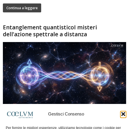
Continua a leggere
Entanglement quantisticoI misteri
dell’azione spettrale a distanza
280
Gestisci Consenso
Marco Lorrai
-
15 Giugno 2026
0
L'entanglement quantistico è uno dei fenomeni più sorprendenti della fisica
Per fornire le migliori esperienze, utilizziamo tecnologie come i cookie per
moderna: due particelle possono mostrare correlazioni che sembrano ignorare