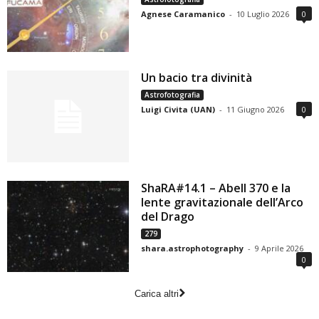
Agnese Caramanico
-
10 Luglio 2026
0
Un bacio tra divinità
Astrofotografia
Luigi Civita (UAN)
-
11 Giugno 2026
0
ShaRA#14.1 – Abell 370 e la
lente gravitazionale dell’Arco
del Drago
279
shara.astrophotography
-
9 Aprile 2026
0
Carica altri