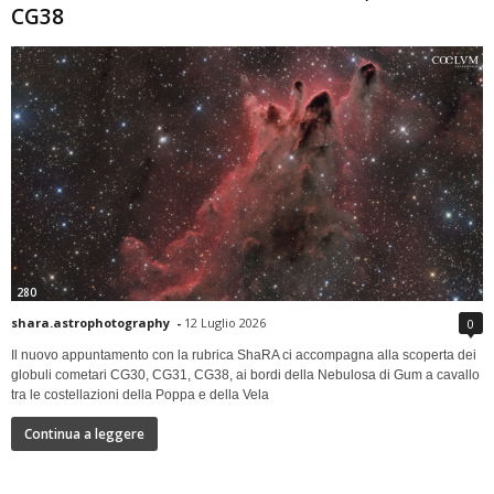
CG38
280
shara.astrophotography
-
12 Luglio 2026
0
Il nuovo appuntamento con la rubrica ShaRA ci accompagna alla scoperta dei
globuli cometari CG30, CG31, CG38, ai bordi della Nebulosa di Gum a cavallo
tra le costellazioni della Poppa e della Vela
Continua a leggere