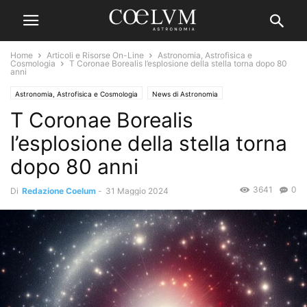
Home
Articoli e Risorse On-Line
Astronomia, Astrofisica e
Cosmologia
T Coronae Borealis l’esplosione della stella torna dopo 80
anni
Astronomia, Astrofisica e Cosmologia
News di Astronomia
T Coronae Borealis
l’esplosione della stella torna
dopo 80 anni
3641
0
Di
Redazione Coelum
-
31 Maggio 2024