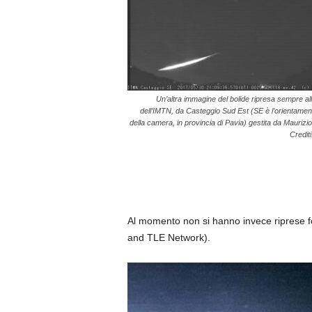
Un’altra immagine del bolide ripresa sempre all
dell’IMTN, da Casteggio Sud Est (SE è l’orientamen
della camera, in provincia di Pavia) gestita da Maurizio
Credit
Al momento non si hanno invece riprese fo
and TLE Network).