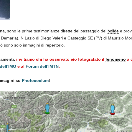
na, sono le prime testimonianze dirette del passaggio del
bolide
e prov
o Demaria), N Lazio di Diego Valeri e Casteggio SE (PV) di Maurizio Morin
ò sono solo immagini di repertorio.
namenti,
invitiamo chi ha osservato e/o fotografato il
fenomeno
a 
dell’IMO
e al
Forum dell’IMTN
.
mmagini su
Photocoelum
!