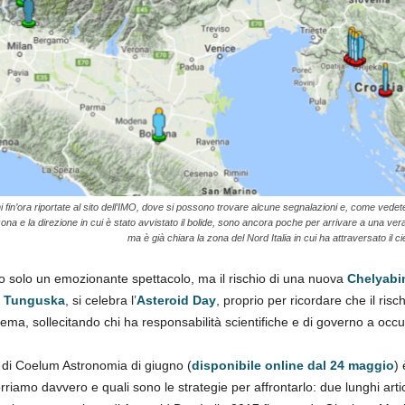
 fin’ora riportate al sito dell’IMO, dove si possono trovare alcune segnalazioni e, come vedet
zona e la direzione in cui è stato avvistato il bolide, sono ancora poche per arrivare a una vera
ma è già chiara la zona del Nord Italia in cui ha attraversato il ci
to solo un emozionante spettacolo, ma il rischio di una nuova
Chelyabi
i
Tunguska
, si celebra l’
Asteroid Day
, proprio per ricordare che il ris
oblema, sollecitando chi ha responsabilità scientifiche e di governo a 
di Coelum Astronomia di giugno (
disponibile online dal 24 maggio
)
corriamo davvero e quali sono le strategie per affrontarlo: due lunghi arti