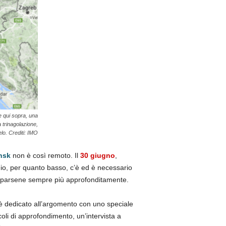
e qui sopra, una
 trinagolazione,
elo. Crediti: IMO
nsk
non è così remoto. Il
30 giugno
,
chio, per quanto basso, c’è ed è necessario
occuparsene sempre più approfonditamente.
 è dedicato all’argomento con uno speciale
coli di approfondimento, un’intervista a