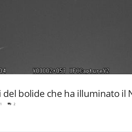
el bolide che ha illuminato il N
1
2