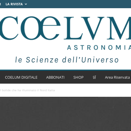
R
LA RIVISTA
COELUM DIGITALE
ABBONATI
SHOP
🛒
Area Riservata
 bolide che ha illuminato il Nord Italia