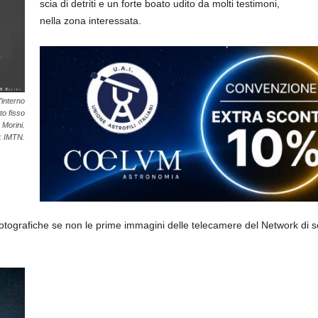
scia di detriti e un forte boato udito da molti testimoni,
nella zona interessata.
’interno
to fisso
 Morini.
i: IMTN.
tografiche se non le prime immagini delle telecamere del Network di so