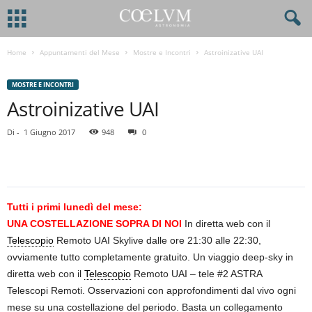
Home
Appuntamenti del Mese
Mostre e Incontri
Astroinizative UAI
MOSTRE E INCONTRI
Astroinizative UAI
Di
-
1 Giugno 2017
948
0
Tutti i primi lunedì del mese:
UNA COSTELLAZIONE SOPRA DI NOI
In diretta web con il
Telescopio
Remoto UAI Skylive dalle ore 21:30 alle 22:30,
ovviamente tutto completamente gratuito. Un viaggio deep-sky in
diretta web con il
Telescopio
Remoto UAI – tele #2 ASTRA
Telescopi Remoti. Osservazioni con approfondimenti dal vivo ogni
mese su una costellazione del periodo. Basta un collegamento