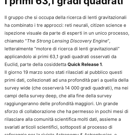
I primi 63,1 gradi quadrati
Il gruppo che si occupa della ricerca di lenti gravitazionali
ha combinato i tre approcci: reti neurali, citizen science e
ispezione visuale da parte di esperti in un unico processo,
chiamato “
The Strong Lensing Disco­very Engine
”,
letteralmente “motore di ricerca di lenti gravitazionali”
applicandolo ai primi 63,1 gradi quadrati osservati da
Euclid, parte della cosiddetta
Quick Release 1
.
Il giorno 19 marzo sono stati rila­sciati al pubblico questi
primi dati, collezionati ad una profondità pari a quella della
survey wide (che osser­verà 14 000 gradi quadrati), ma nei
campi della survey deep, che alla fine della survey
raggiungeranno delle profondità maggiori. Un gran­de
sforzo di collaborazione che ha permesso in pochi mesi di
rilascia­re alla comunità scientifica molti dati, assieme a
svariati articoli scientifici, sottoposti al processo di
referaggio per la rivista
Astronomy & Astrophysics
, e