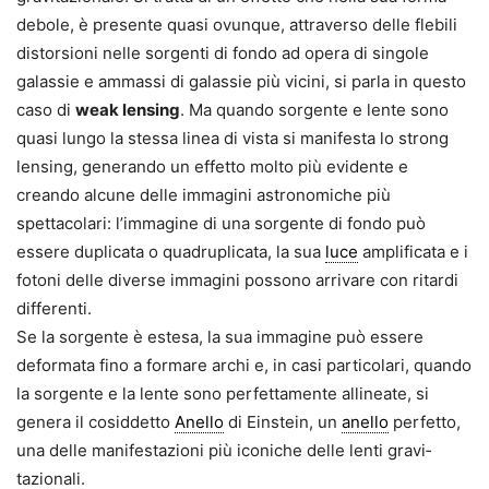
debole, è presente quasi ovunque, attraverso delle flebili
distorsioni nelle sorgenti di fondo ad opera di singole
galassie e ammassi di galassie più vicini, si parla in questo
caso di
weak lensing
. Ma quando sorgente e lente sono
quasi lungo la stessa linea di vista si manifesta lo strong
lensing, ge­nerando un effetto molto più evi­dente e
creando alcune delle imma­gini astronomiche più
spettacolari: l’immagine di una sorgente di fondo può
essere duplicata o quadruplica­ta, la sua
luce
amplificata e i
fotoni delle diverse immagini possono arrivare con ritardi
differenti.
Se la sorgente è estesa, la sua im­magine può essere
deformata fino a formare archi e, in casi particolari, quando
la sorgente e la lente sono perfettamente allineate, si
genera il cosiddetto
Anello
di Einstein, un
anello
perfetto,
una delle manifesta­zioni più iconiche delle lenti gravi­
tazionali.