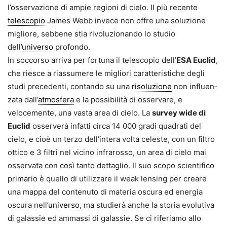
l’osservazione di ampie regioni di cielo. Il più recente
telescopio
James Webb invece non offre una soluzione
migliore, seb­bene stia rivoluzionando lo studio
dell’
universo
profondo.
In soccorso arriva per fortuna il tele­scopio dell’
ESA Euclid
,
che riesce a riassumere le migliori caratteristi­che degli
studi precedenti, contan­do su una
risoluzione
non influen­
zata dall’
atmosfera
e la possibilità di osservare, e
velocemente, una vasta area di cielo. La
survey wide di
Euclid
osserverà infatti circa 14 000 gradi quadrati del
cielo, e cioè un terzo dell’intera volta celeste, con un filtro
ottico e 3 filtri nel vicino infrarosso, un area di cielo mai
osservata con così tanto dettaglio. Il suo scopo scientifico
primario è quello di utilizzare il weak lensing per creare
una mappa del contenuto di materia oscura ed energia
oscura nell’
universo
, ma studierà anche la storia evolutiva
di galassie ed ammassi di galassie. Se ci riferiamo allo