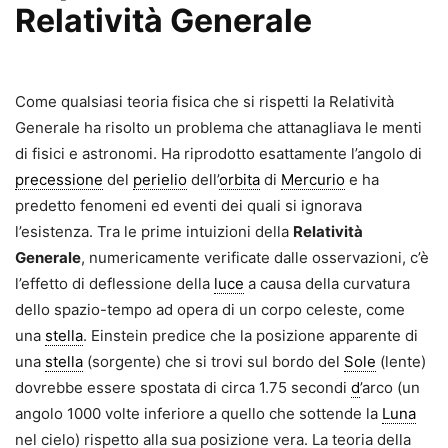
Relatività Generale
Come qualsiasi teoria fisica che si rispetti la Relatività
Genera­le ha risolto un problema che attanagliava le menti
di fisici e astronomi. Ha riprodotto esatta­mente l’angolo di
precessione
del
perielio
dell’
orbita
di
Mercurio
e ha
predetto fenomeni ed eventi dei quali si ignorava
l’esistenza. Tra le prime intuizioni della
Rela­tività
Generale
, numericamente verificate dalle osservazioni, c’è
l’effetto di deflessione della
luce
a causa della curvatura
dello spa­zio-tempo ad opera di un corpo celeste, come
una
stella
. Einstein predice che la posizione appa­rente di
una
stella
(sorgente) che si trovi sul bordo del
Sole
(lente)
dovrebbe essere spostata di circa 1.75 secondi
d
’arco (un
angolo 1000 volte inferiore a quello che sotten­de la
Luna
nel cielo) rispetto alla sua posizione vera. La teoria della