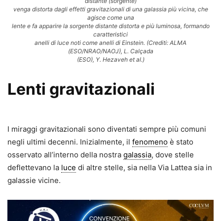
distante (sorgente)
venga distorta dagli effetti gravitazionali di una galassia più vicina, che
agisce come una
lente e fa apparire la sorgente distante distorta e più luminosa, formando
caratteristici
anelli di luce noti come anelli di Einstein. (Crediti: ALMA
(ESO/NRAO/NAOJ), L. Calçada
(ESO), Y. Hezaveh et al.)
Lenti gravitazionali
I miraggi gravitazionali sono diventa­ti sempre più comuni
negli ultimi decenni. Inizialmente, il
fenomeno
è stato
osservato all’interno della nostra
galassia
, dove stelle
deflette­vano la
luce
di altre stelle, sia nella Via Lattea sia in
galassie vicine.