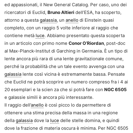
ed appas­sionati, il New General Catalog. Per caso, uno dei
ricercatori di Euclid,
Bruno Altieri
dell’ESA, ha scoperto,
attorno a questa
galassia
, un
anello
di Einstein quasi
completo, con un raggio 5 volte inferiore al raggio che
contiene metà
luce
. Abbiamo presentato questa scoperta
in un articolo con primo nome
Conor O’Riordan
, post-doc
al Max-Planck-Institut di Garching in Germania. È un tipo di
len­te ancora più rara di una lente gravitazionale comune,
perché la probabilità che un tale evento avvenga con una
galassia
lente così vicina è estremamente bas­sa. Pensate
che Euclid ne potrà scoprire un numero compreso fra i 4 ai
20 esemplari e la scien ­za che si potrà fare con
NGC 6505
e galassie simili è ancora più interessante.
Il raggio dell’
anello
è così picco ­lo da permettere di
ottenere una stima precisa della massa in una regione
della
galassia
dove la
luce
delle stelle domina, e quindi
dove la frazione di ma­teria oscura è minima. Per NGC 6505