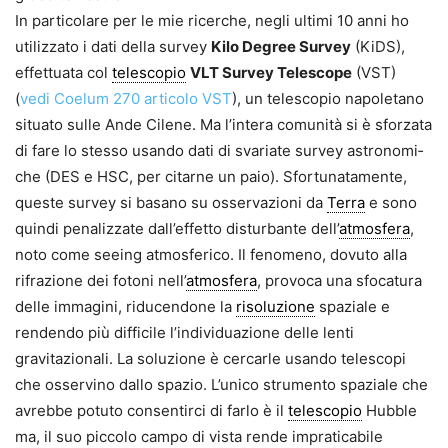
In particolare per le mie ricerche, negli ultimi 10 anni ho
utilizzato i dati della survey
Kilo Degree Survey
(KiDS),
effettuata col
telescopio
VLT Survey Telescope
(VST)
(
vedi Coelum 270 articolo VST
), un telesco­pio napoletano
situato sulle Ande Cilene. Ma l’intera comunità si è sforzata
di fare lo stesso usando dati di svariate survey astronomi­
che (DES e HSC, per citarne un paio). Sfortunatamente,
queste survey si basano su osservazioni da
Terra
e sono
quindi penalizzate dall’effetto disturbante dell’
atmosfera
,
noto come seeing atmosferico. Il fenome­no, dovuto alla
rifrazione dei fotoni nell’
atmosfera
, provoca una sfoca­tura
delle immagini, riducendone la
risoluzione
spaziale e
rendendo più difficile l’individuazione delle lenti
gravitazionali. La soluzione è cercar­le usando telescopi
che osservino dallo spazio. L’unico strumento spa­ziale che
avrebbe potuto consentirci di farlo è il
telescopio
Hubble
ma, il suo piccolo campo di vista ren­de impraticabile