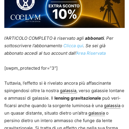
l’ARTICOLO COMPLETO è riservato agli
abbonati
. Per
sottoscrivere l’abbonamento
Clicca qui
. Se sei già
abbonato accedi al tuo account dall’
Area Riservata
[swpm_protected for=”3″]
Tuttavia, l’effetto si è rivelato ancora più affascinante
spingendosi oltre la nostra
galassia
, verso galassie lontane
e ammassi di galassie. Il
lensing gravitazionale
può veri­
ficarsi anche quando la sorgente luminosa è una
galassia
o
un qua­sar distante, situato dietro un’altra
galassia
o
persino dietro un intero ammasso che funge da lente
gravi­tazionale. Si tratta di un effetto che nella sua forma