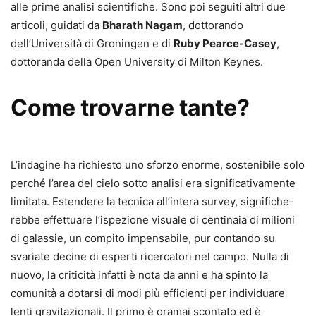
alle prime analisi scientifiche. Sono poi seguiti altri due
articoli, guidati da
Bharath Nagam
, dottorando
dell’Università di Groningen e di
Ruby Pearce-Ca­sey
,
dottoranda della Open Universi­ty di Milton Keynes.
Come trovarne tante?
L’indagine ha richiesto uno sforzo enorme, sostenibile solo
perché l’a­rea del cielo sotto analisi era signi­ficativamente
limitata. Estendere la tecnica all’intera survey, significhe­
rebbe effettuare l’ispezione visuale di centinaia di milioni
di galassie, un compito impensabile, pur con­tando su
svariate decine di esperti ricercatori nel campo. Nulla di
nuo­vo, la criticità infatti è nota da anni e ha spinto la
comunità a dotarsi di modi più efficienti per individuare
lenti gravitazionali. Il primo è ora­mai scontato ed è