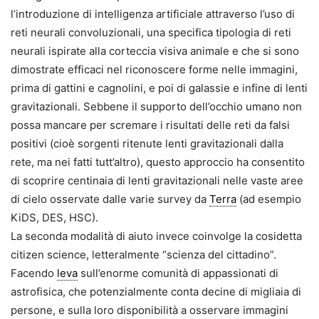
l’introduzione di intelligenza artificiale attraverso l’uso di
reti neurali convoluzionali, una specifica tipologia di reti
neurali ispirate alla corteccia visiva animale e che si sono
dimostrate efficaci nel riconoscere forme nelle immagini,
prima di gattini e cagnolini, e poi di galassie e infine di lenti
gravitazio­nali. Sebbene il supporto dell’occhio umano non
possa mancare per scremare i risultati delle reti da falsi
positivi (cioè sorgenti ritenute lenti gravitazionali dalla
rete, ma nei fatti tutt’altro), questo approccio ha con­sentito
di scoprire centinaia di lenti gravitazionali nelle vaste aree
di cielo osservate dalle varie survey da
Terra
(ad esempio
KiDS, DES, HSC).
La seconda modalità di aiuto in­vece coinvolge la cosidetta
citizen science, letteralmente “scienza del cittadino”.
Facendo
leva
sull’enorme comunità di appassionati di
astro­fisica, che potenzialmente conta decine di migliaia di
persone, e sulla loro disponibilità a osservare imma­gini