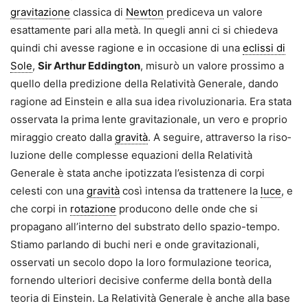
gravitazione
classica di
Newton
pre­diceva un valore
esattamente pari alla metà. In quegli anni ci si chie­deva
quindi chi avesse ragione e in occasione di una
eclissi di
Sole
,
Sir Arthur Eddington
, misurò un valore prossimo a
quello della predizione della Relatività Generale, dando
ragione ad Einstein e alla sua idea rivoluzionaria. Era stata
osservata la prima lente gravitazionale, un vero e proprio
miraggio creato dalla
gravità
. A seguire, attraverso la riso­
luzione delle complesse equazioni della Relatività
Generale è stata anche ipotizzata l’esistenza di corpi
celesti con una
gravità
così inten­sa da trattenere la
luce
, e
che corpi in
rotazione
producono delle onde che si
propagano all’interno del substrato dello spazio-tempo.
Stia­mo parlando di buchi neri e onde gravitazionali,
osservati un secolo dopo la loro formulazione teorica,
fornendo ulteriori decisive conferme della bontà della
teoria di Einstein. La Relatività Generale è anche alla base