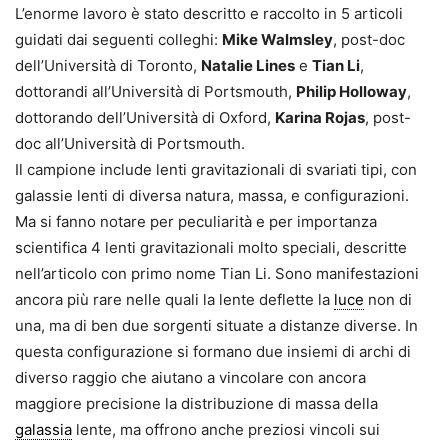
L’enorme lavoro è stato descritto e raccolto in 5 articoli
guidati dai seguenti colleghi:
Mike Walmsley
, post-doc
dell’Università di Toronto,
Natalie Lines
e
Tian Li
,
dottorandi all’Università di Portsmouth,
Philip Holloway
,
dottorando dell’Università di Oxford,
Karina Rojas
, post-
doc all’Università di Portsmouth.
Il campione include lenti gravita­zionali di svariati tipi, con
galassie lenti di diversa natura, massa, e configurazioni.
Ma si fanno notare per peculiarità e per importanza
scientifica 4 lenti gravitazionali molto speciali, descritte
nell’arti­colo con primo nome Tian Li. Sono manifestazioni
ancora più rare nelle quali la lente deflette la
luce
non di
una, ma di ben due sorgenti situate a distanze diverse. In
questa confi­gurazione si formano due insiemi di archi di
diverso raggio che aiutano a vincolare con ancora
maggiore precisione la distribuzione di massa della
galassia
lente, ma offrono anche preziosi vincoli sui