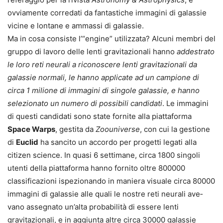
ovviamente cor­redati da fantastiche immagini di galassie
vicine e lontane e ammassi di galassie.
Ma in cosa consiste l’“engine” uti­lizzata? Alcuni membri del
gruppo di lavoro delle lenti gravitazionali hanno
addestrato
le loro reti neurali a riconoscere lenti gravitazionali da
galassie normali, le hanno applicate ad un campione di
circa 1 milione di immagini di singole galassie, e han­no
selezionato un numero di possi­bili candidati
. Le immagini
di questi candidati sono state fornite alla piattaforma
Space Warps
, gestita da
Zoouniverse
, con cui la gestione
di
Euclid
ha sancito un accordo per progetti legati alla
citizen science. In quasi 6 settimane, circa 1800 sin­goli
utenti della piattaforma hanno fornito oltre 800000
classificazioni ispezionando in maniera visuale circa 80000
immagini di galassie alle quali le nostre reti neurali ave­
vano assegnato un’alta probabilità di essere lenti
gravitazionali, e in aggiunta altre circa 30000 galassie