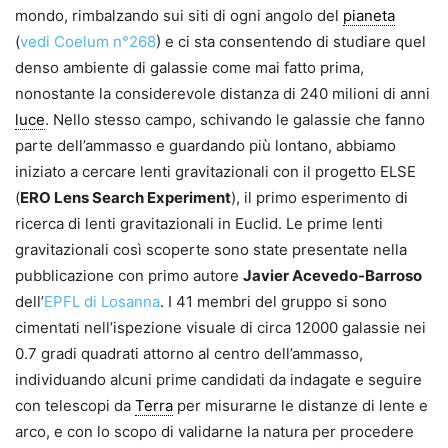
mondo, rimbalzando sui siti di ogni ango­lo del
pianeta
(
vedi Coelum n°268
) e ci sta consentendo di studiare quel
denso ambiente di galassie come mai fatto prima,
nonostante la considerevole distanza di 240 milioni di anni
luce
. Nello stesso campo, schivando le galassie che fanno
parte dell’ammasso e guar­dando più lontano, abbiamo
iniziato a cercare lenti gravitazionali con il progetto ELSE
(
ERO Lens Search Experiment
), il primo esperimento di
ricerca di lenti gravitazionali in Euclid. Le prime lenti
gravitazionali così scoperte sono state presentate nella
pubblicazione con primo auto­re
Javier Acevedo-Barroso
dell’
EPFL di Losanna
. I 41 membri del gruppo si sono
cimentati nell’ispezione visuale di circa 12000 galassie nei
0.7 gradi quadrati attorno al centro dell’ammasso,
individuando alcu­ni prime candidati da indagate e seguire
con telescopi da
Terra
per misurarne le distanze di lente e
arco, e con lo scopo di validarne la natura per procedere