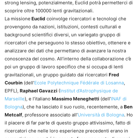
strong lensing, potenzialmente, Euclid potrà permetterci di
scoprire oltre 100000 lenti gravitazionali.
La missione
Euclid
coinvolge ricer­catori e tecnologi che
provengono da nazioni, istituzioni, contesti culturali e
background scientifi­ci diversi, un variegato gruppo di
ricercatori che perseguono lo stesso obiettivo, ottenere e
analizzare dei dati che permettano di avanzare la nostra
conoscenza del cosmo. All’in­terno della collaborazione c’è
poi un gruppo di lavoro specifico che si occupa di lenti
gravitazionali, un gruppo guidato dai ricercatori
Fred
Courbin
(dell’
Ecole Polytechnique Fédérale di Losanna
,
EPFL),
Raphael Gavazzi
(
Institut d’Astrophysique de
Marseille
), e l’italiano
Massimo Meneghetti
(dell’
INAF di
Bologna
), che ha lasciato il suo ruolo, recen­temente, a
Ben
Metcalf
, professore associato all’
Università di Bologna
. Ho
il piacere di far parte di questo gruppo attivissimo, fatto di
ricer­catori che nelle loro esperienze precedenti erano in