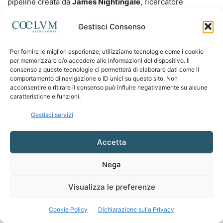
pipeline creata da
James Nightingale
, ricercatore
all’Univer­sità di Newcastle. James è lo svi­luppatore di
Gestisci Consenso
PyAutolens
, software destinato appunto a modellare le
lenti gravitazionali utilizzando un approccio classico che
Per fornire le migliori esperienze, utilizziamo tecnologie come i cookie
però, seb­bene preciso, è caratterizzato da tempi di
per memorizzare e/o accedere alle informazioni del dispositivo. Il
elaborazione molto lunghi. Ancora una volta un problema
consenso a queste tecnologie ci permetterà di elaborare dati come il
comportamento di navigazione o ID unici su questo sito. Non
ben noto alla comunità di professionisti quando si voglia
acconsentire o ritirare il consenso può influire negativamente su alcune
ottenere i parame­tri di un modello, sia basati sulla
caratteristiche e funzioni.
minimizzazione di una funzione ispezionando una griglia di
Gestisci servizi
valori sia attraverso delle catene Marko­viane.
Accetta
Nega
Visualizza le preferenze
Quattro lenti gravitazionali con doppia sorgente, nominate in ordine:
Teapot Lens, Cosmic
Cookie Policy
Dichiarazione sulla Privacy
Dartboard, Galileo’s Lens, and Cosmic Ammonite (Crediti: Euclid
Collaboration: Li et al. 2025).