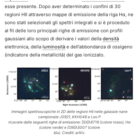
esse presente. Dopo aver determinato i confini di 30
regioni HII attraverso mappe di emissione della riga Hα, ne
sono stati selezionati gli spettri integrati e si è proceduto
al fit delle loro principali righe di emissione con profili
gaussiani allo scopo di derivare i valori della
densità
elettronica, della
luminosità
e dell’abbondanza di ossigeno
(indicatore della metallicità) del gas ionizzato.
Immagini spettroscopiche in 2D delle regioni HII nelle galassie nane
campionate J0921, KKH046 e Leo P
ricavate dalle seguenti righe di emissione: [SII]λ6716 (colore rosso), Hα
(colore verde) e [OIII]λ5007 (colore
blu). Crediti: arXiv.