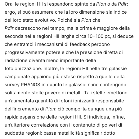
Ora, le regioni HII si espandono spinte da
Pion
o da
Pdir
:
ergo, si può assumere che la loro dimensione sia indice
del loro stato evolutivo. Poiché sia
Pion
che
Pdir
decrescono nel tempo, ma la prima è maggiore della
seconda nelle regioni HII larghe circa 10−100 pc, si deduce
che entrambi i meccanismi di feedback perdono
progressivamente potere e che la pressione diretta di
radiazione diventa meno importante della
fotoionizzazione. Inoltre, le regioni HII nelle tre galassie
campionate appaiono più estese rispetto a quelle della
survey PHANGS in quanto le galassie nane contengono
solitamente stelle povere di metalli. Tali stelle emettono
un’aumentata quantità di fotoni ionizzanti responsabile
dell’incremento di
Pion
: ciò comporta dunque una più
rapida espansione delle regioni HII. Si individua, infine,
un’ulteriore correlazione con il contenuto di polveri di
suddette regioni: bassa metallicità significa ridotto