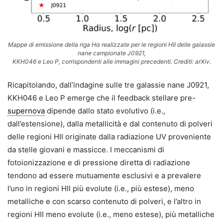
Mappe di emissione della riga Hα realizzate per le regioni HII delle galassie
nane campionate J0921,
KKH046 e Leo P, corrispondenti alle immagini precedenti. Crediti: arXiv.
Ricapitolando, dall’indagine sulle tre galassie nane J0921,
KKH046 e Leo P emerge che il feedback stellare pre-
supernova
dipende dallo stato evolutivo (i.e.,
dall’estensione), dalla metallicità e dal contenuto di polveri
delle regioni HII originate dalla radiazione UV proveniente
da stelle giovani e massicce. I meccanismi di
fotoionizzazione e di pressione diretta di radiazione
tendono ad essere mutuamente esclusivi e a prevalere
l’uno in regioni HII più evolute (i.e., più estese), meno
metalliche e con scarso contenuto di polveri, e l’altro in
regioni HII meno evolute (i.e., meno estese), più metalliche