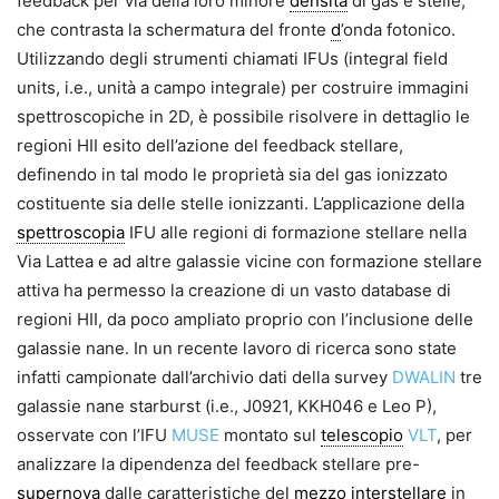
feedback per via della loro minore
densità
di gas e stelle,
che contrasta la schermatura del fronte
d
’onda fotonico.
Utilizzando degli strumenti chiamati IFUs (integral field
units, i.e., unità a campo integrale) per costruire immagini
spettroscopiche in 2D, è possibile risolvere in dettaglio le
regioni HII esito dell’azione del feedback stellare,
definendo in tal modo le proprietà sia del gas ionizzato
costituente sia delle stelle ionizzanti. L’applicazione della
spettroscopia
IFU alle regioni di formazione stellare nella
Via Lattea e ad altre galassie vicine con formazione stellare
attiva ha permesso la creazione di un vasto database di
regioni HII, da poco ampliato proprio con l’inclusione delle
galassie nane. In un recente lavoro di ricerca sono state
infatti campionate dall’archivio dati della survey
DWALIN
tre
galassie nane starburst (i.e., J0921, KKH046 e Leo P),
osservate con l’IFU
MUSE
montato sul
telescopio
VLT
, per
analizzare la dipendenza del feedback stellare pre-
supernova
dalle caratteristiche del
mezzo interstellare
in