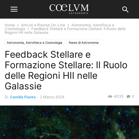
Home
Articoli e Risorse On-Line
Astronomia, Astrofisica e
Cosmologia
Feedback Stellare e Formazione Stellare: Il Ruolo delle
Regioni HII nelle Galassie
Astronomia, Astrofisica e Cosmologia
News di Astronomia
Feedback Stellare e
Formazione Stellare: Il Ruolo
delle Regioni HII nelle
Galassie
4035
0
Di
Camilla Pianta
-
2 Marzo 2024