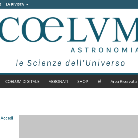
R
LA RIVISTA
COELUM DIGITALE
ABBONATI
SHOP
🛒
Area Riservata
.
Accedi