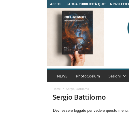
ACCEDI
LA TUA PUBBLICITÀ QUI?
NEWSLETTE
C
o
NEWS
PhotoCoelum
Sezioni
e
l
Home
Sergio Battilomo
u
Sergio Battilomo
m
A
Devi essere loggato per vedere questo menu
s
t
r
o