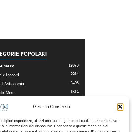
EGORIE POPOLARI
12873
-Coelum
2914
e e Incontri
2408
di Astronomia
1314
 del Mese
364
nomia, Astrofisica e Cosmologia
Gestisci Consenso
268
li e Risorse On-Line
192
og della Redazione
le migliori esperienze, utilizziamo tecnologie come i cookie per memorizzare
 alle informazioni del dispositivo. Il consenso a queste tecnologie ci
i elaborare dati come il comportamento di navigazione o ID unici su questo