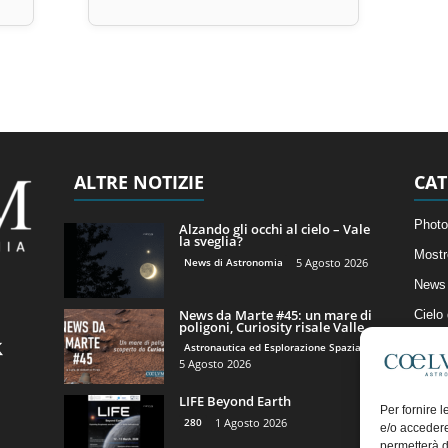
ALTRE NOTIZIE
CAT
Photo
Alzando gli occhi al cielo – Vale
la sveglia?
Mostr
News di Astronomia
5 Agosto 2026
News 
News da Marte #45: un mare di
Cielo
poligoni, Curiosity risale Valle...
Astro
Astronautica ed Esplorazione Spaziale
5 Agosto 2026
Artico
LIFE Beyond Earth
Il Bl
Per fornire 
280
1 Agosto 2026
e/o accedere
permetterà d