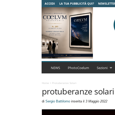
ACCEDI
LA TUA PUBBLICITÀ QUI?
NEWSLETTE
C
o
NEWS
PhotoCoelum
Sezioni
e
l
u
Home
>
Protuberanze Solari
protuberanze solari
m
A
s
di
Sergio Battilomo
inserita il
3 Maggio 2022
t
r
o