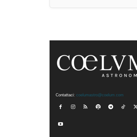
Contattaci:
coelumastro@coelum.com