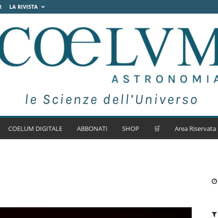
R
LA RIVISTA
COELUM DIGITALE
ABBONATI
SHOP
🛒
Area Riservata