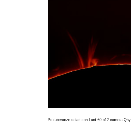
n
o
m
i
a
Protuberanze solari con Lunt 60 b12 camera Q