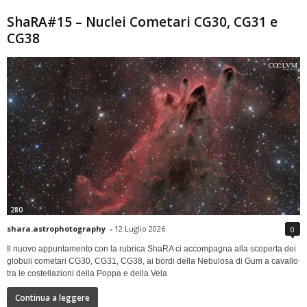
ShaRA#15 – Nuclei Cometari CG30, CG31 e
CG38
280
shara.astrophotography
-
12 Luglio 2026
0
Il nuovo appuntamento con la rubrica ShaRA ci accompagna alla scoperta dei
globuli cometari CG30, CG31, CG38, ai bordi della Nebulosa di Gum a cavallo
tra le costellazioni della Poppa e della Vela
Continua a leggere