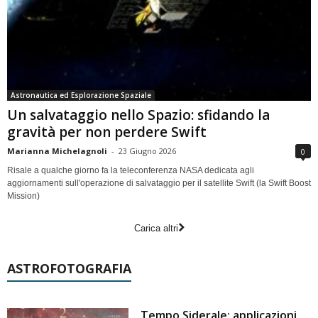
Astronautica ed Esplorazione Spaziale
Un salvataggio nello Spazio: sfidando la
gravità per non perdere Swift
Marianna Michelagnoli
-
23 Giugno 2026
0
Risale a qualche giorno fa la teleconferenza NASA dedicata agli
aggiornamenti sull'operazione di salvataggio per il satellite Swift (la Swift Boost
Mission)
Carica altri
ASTROFOTOGRAFIA
Tempo Siderale: applicazioni