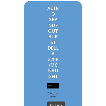
ALTR
O
GRA
NDE
OUT
BUR
ST
DELL
A
220P
/MC
NAU
GHT
7 Agosto
2026
Continua