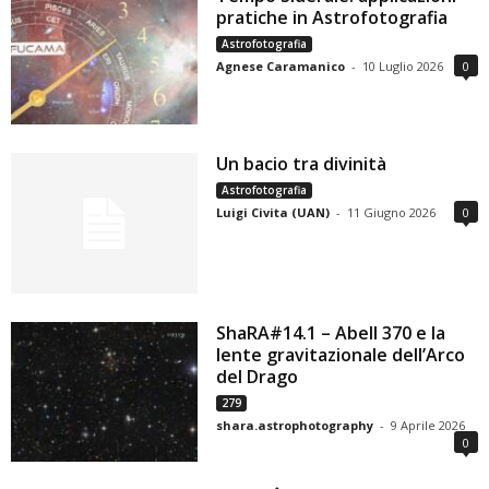
pratiche in Astrofotografia
Astrofotografia
Agnese Caramanico
-
10 Luglio 2026
0
Un bacio tra divinità
Astrofotografia
Luigi Civita (UAN)
-
11 Giugno 2026
0
ShaRA#14.1 – Abell 370 e la
lente gravitazionale dell’Arco
del Drago
279
shara.astrophotography
-
9 Aprile 2026
0