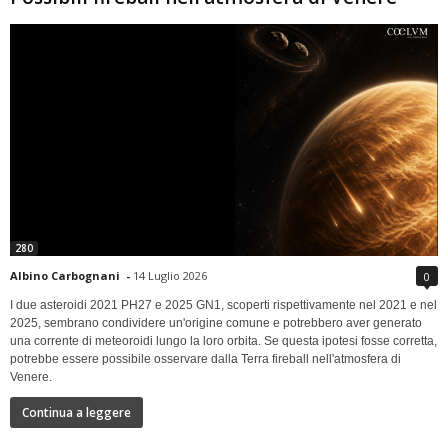
280
Albino Carbognani
-
14 Luglio 2026
0
I due asteroidi 2021 PH27 e 2025 GN1, scoperti rispettivamente nel 2021 e nel
2025, sembrano condividere un'origine comune e potrebbero aver generato
una corrente di meteoroidi lungo la loro orbita. Se questa ipotesi fosse corretta,
potrebbe essere possibile osservare dalla Terra fireball nell'atmosfera di
Venere.
Continua a leggere