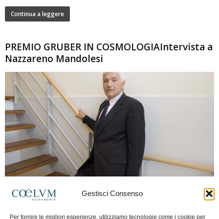
Continua a leggere
PREMIO GRUBER IN COSMOLOGIAIntervista a
Nazzareno Mandolesi
280
Gestisci Consenso
Frida Paolella
-
16 Giugno 2026
0
Intervista al professor Nazzareno Mandolesi, tra i protagonisti della cosmologia
Per fornire le migliori esperienze, utilizziamo tecnologie come i cookie per
spaziale europea e della missione Planck. Il dialogo ripercorre i principali