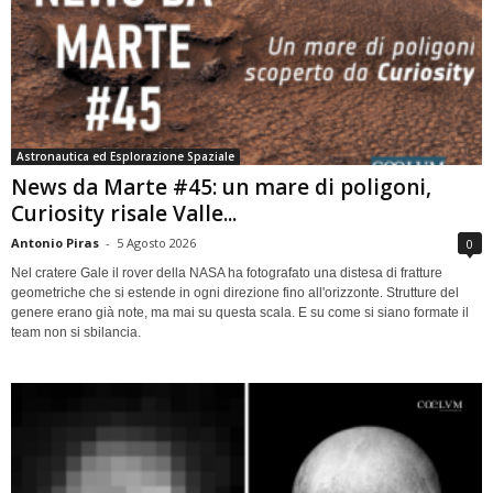
Astronautica ed Esplorazione Spaziale
News da Marte #45: un mare di poligoni,
Curiosity risale Valle...
Antonio Piras
-
5 Agosto 2026
0
Nel cratere Gale il rover della NASA ha fotografato una distesa di fratture
geometriche che si estende in ogni direzione fino all'orizzonte. Strutture del
genere erano già note, ma mai su questa scala. E su come si siano formate il
team non si sbilancia.