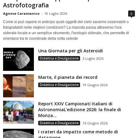
Astrofotografia
Agnese Caramanico
-
10 Luglio 2026
0
Come si può sapere in anticipo quali oggetti del cielo saranno osservabili o
fotografabili nelle migliori condizioni? La risposta passa attraverso l'ora
siderale locale e un semplice strumento, l'orologio siderale, che permette di
orientarsi tra le coordinate della volta celeste
Una Giornata per gli Asteroidi
Didattica e Divulgazione
3 Luglio 2026
Marte, il pianeta dei record
Didattica e Divulgazione
19 Giugno 2026
Report XXIV Campionati Italiani di
AstronomiaL'edizione 2026: la finale di
Monza...
Didattica e Divulgazione
16 Giugno 2026
I crateri da impatto come metodo di
datazione