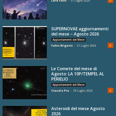
Lara Fossi
-
31 Luglio 2026
0
SUPERNOVAE aggiornamenti
del mese – Agosto 2026
Appuntamenti del Mese
Fabio Briganti
-
31 Luglio 2026
0
Le Comete del mese di
Agosto: LA 10P/TEMPEL AL
PERIELIO
Appuntamenti del Mese
Claudio Pra
-
29 Luglio 2026
0
Asteroidi del mese Agosto
2026