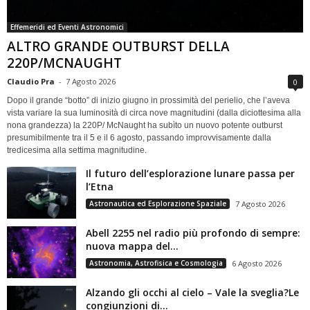
Effemeridi ed Eventi Astronomici
ALTRO GRANDE OUTBURST DELLA
220P/MCNAUGHT
Claudio Pra
-
7 Agosto 2026
0
Dopo il grande “botto” di inizio giugno in prossimità del perielio, che l’aveva
vista variare la sua luminosità di circa nove magnitudini (dalla diciottesima alla
nona grandezza) la 220P/ McNaught ha subìto un nuovo potente outburst
presumibilmente tra il 5 e il 6 agosto, passando improvvisamente dalla
tredicesima alla settima magnitudine.
Il futuro dell’esplorazione lunare passa per
l’Etna
Astronautica ed Esplorazione Spaziale
7 Agosto 2026
Abell 2255 nel radio più profondo di sempre:
nuova mappa del...
Astronomia, Astrofisica e Cosmologia
6 Agosto 2026
Alzando gli occhi al cielo – Vale la sveglia?Le
congiunzioni di...