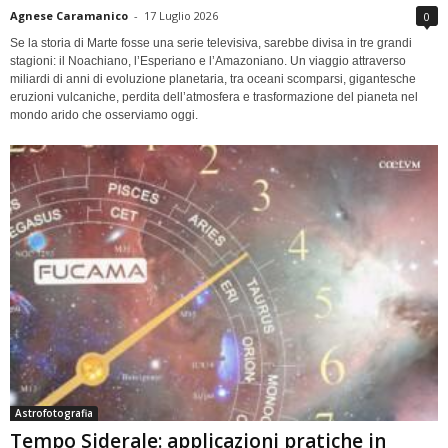
Agnese Caramanico
-
17 Luglio 2026
0
Se la storia di Marte fosse una serie televisiva, sarebbe divisa in tre grandi
stagioni: il Noachiano, l’Esperiano e l’Amazoniano. Un viaggio attraverso
miliardi di anni di evoluzione planetaria, tra oceani scomparsi, gigantesche
eruzioni vulcaniche, perdita dell’atmosfera e trasformazione del pianeta nel
mondo arido che osserviamo oggi.
Astrofotografia
Tempo Siderale: applicazioni pratiche in