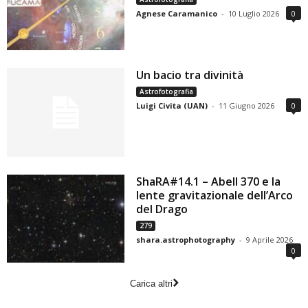
Agnese Caramanico
-
10 Luglio 2026
0
Un bacio tra divinità
Astrofotografia
Luigi Civita (UAN)
-
11 Giugno 2026
0
ShaRA#14.1 – Abell 370 e la
lente gravitazionale dell’Arco
del Drago
279
shara.astrophotography
-
9 Aprile 2026
0
Carica altri