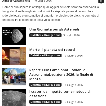
Agnese Caramanico
-
10 Luglio 2026
0
Come si può sapere in anticipo quali oggetti del cielo saranno osservabili o
fotografabili nelle migliori condizioni? La risposta passa attraverso l'ora
siderale locale e un semplice strumento, l'orologio siderale, che permette di
orientarsi tra le coordinate della volta celeste
Una Giornata per gli Asteroidi
Didattica e Divulgazione
3 Luglio 2026
Marte, il pianeta dei record
Didattica e Divulgazione
19 Giugno 2026
Report XXIV Campionati Italiani di
AstronomiaL'edizione 2026: la finale di
Monza...
Didattica e Divulgazione
16 Giugno 2026
I crateri da impatto come metodo di
datazione
Didattica e Divulgazione
12 Giugno 2026