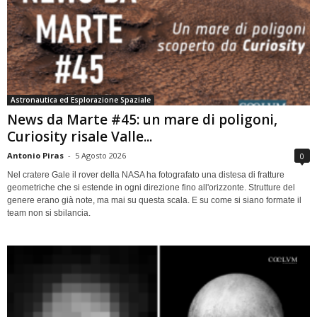
Astronautica ed Esplorazione Spaziale
News da Marte #45: un mare di poligoni,
Curiosity risale Valle...
Antonio Piras
-
5 Agosto 2026
0
Nel cratere Gale il rover della NASA ha fotografato una distesa di fratture
geometriche che si estende in ogni direzione fino all'orizzonte. Strutture del
genere erano già note, ma mai su questa scala. E su come si siano formate il
team non si sbilancia.