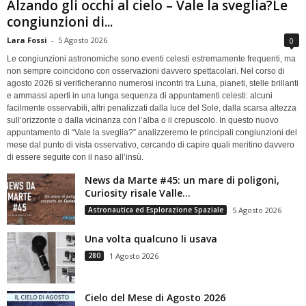
Alzando gli occhi al cielo – Vale la sveglia?Le
congiunzioni di...
Lara Fossi
-
5 Agosto 2026
0
Le congiunzioni astronomiche sono eventi celesti estremamente frequenti, ma
non sempre coincidono con osservazioni davvero spettacolari. Nel corso di
agosto 2026 si verificheranno numerosi incontri tra Luna, pianeti, stelle brillanti
e ammassi aperti in una lunga sequenza di appuntamenti celesti: alcuni
facilmente osservabili, altri penalizzati dalla luce del Sole, dalla scarsa altezza
sull’orizzonte o dalla vicinanza con l’alba o il crepuscolo. In questo nuovo
appuntamento di “Vale la sveglia?” analizzeremo le principali congiunzioni del
mese dal punto di vista osservativo, cercando di capire quali meritino davvero
di essere seguite con il naso all’insù.
News da Marte #45: un mare di poligoni,
Curiosity risale Valle...
Astronautica ed Esplorazione Spaziale
5 Agosto 2026
Una volta qualcuno li usava
280
1 Agosto 2026
Cielo del Mese di Agosto 2026