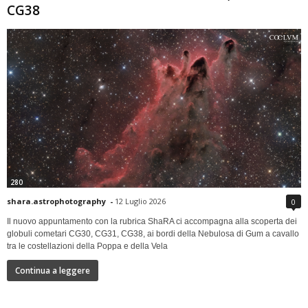
CG38
280
shara.astrophotography
-
12 Luglio 2026
0
Il nuovo appuntamento con la rubrica ShaRA ci accompagna alla scoperta dei
globuli cometari CG30, CG31, CG38, ai bordi della Nebulosa di Gum a cavallo
tra le costellazioni della Poppa e della Vela
Continua a leggere