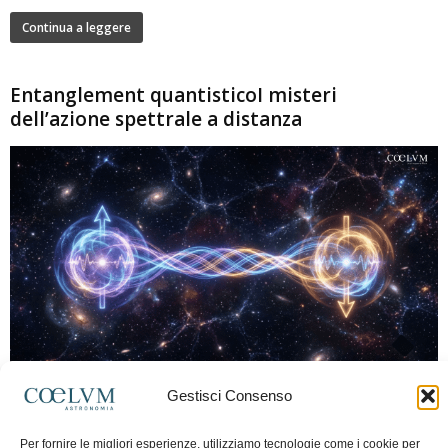
Continua a leggere
Entanglement quantisticoI misteri
dell’azione spettrale a distanza
280
Gestisci Consenso
Marco Lorrai
-
15 Giugno 2026
0
L'entanglement quantistico è uno dei fenomeni più sorprendenti della fisica
Per fornire le migliori esperienze, utilizziamo tecnologie come i cookie per
moderna: due particelle possono mostrare correlazioni che sembrano ignorare