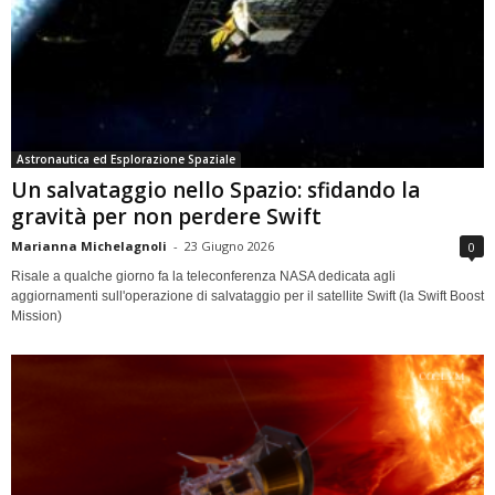
Astronautica ed Esplorazione Spaziale
Un salvataggio nello Spazio: sfidando la
gravità per non perdere Swift
Marianna Michelagnoli
-
23 Giugno 2026
0
Risale a qualche giorno fa la teleconferenza NASA dedicata agli
aggiornamenti sull'operazione di salvataggio per il satellite Swift (la Swift Boost
Mission)