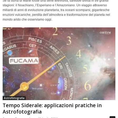
Se la storia di Marte fosse una serie televisiva, sarebbe divisa in tre grandi
stagioni: il Noachiano, l’Esperiano e l’Amazoniano. Un viaggio attraverso
miliardi di anni di evoluzione planetaria, tra oceani scomparsi, gigantesche
eruzioni vulcaniche, perdita dell’atmosfera e trasformazione del pianeta nel
mondo arido che osserviamo oggi.
Astrofotografia
Tempo Siderale: applicazioni pratiche in
Astrofotografia