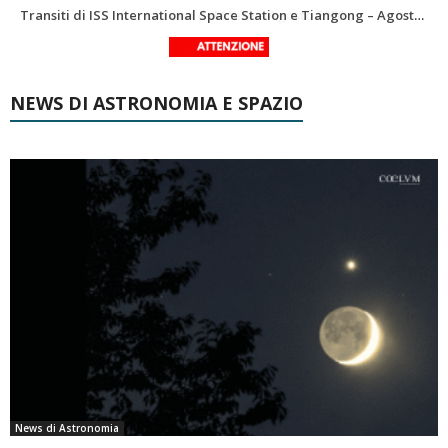
Le costellazioni di Agosto 2026: Delfino
La Luna del Mese – Agosto 2026
NEWS DI ASTRONOMIA E SPAZIO
News di Astronomia