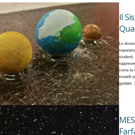
Il S
Qua
Le dimens
separano 
studenti,
rappresen
come la v
modelli p
guidate.
MES
Farf