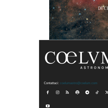
Contattaci:
coelumastro@coelum.com