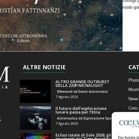
consigli 
modo gra
ALTRE NOTIZIE
CAT
Photo
ALTRO GRANDE OUTBURST
DELLA 220P/MCNAUGHT
Mostr
Effemeridi ed Eventi Astronomici
7 Agosto 2026
News 
Il futuro dell’esplorazione
Cielo
lunare passa per l’Etna
Astro
Astronautica ed Esplorazione Spaziale
7 Agosto 2026
Artico
Eclissi totale di Sole 2026: gli
Il Bl
Per fornire 
strumenti del Time Baseline