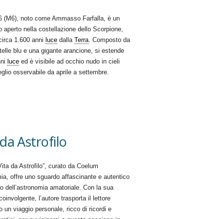
 (M6), noto come Ammasso Farfalla, è un
aperto nella costellazione dello Scorpione,
circa 1.600 anni
luce
dalla
Terra
. Composto da
telle blu e una gigante arancione, si estende
nni
luce
ed è visibile ad occhio nudo in cieli
glio osservabile da aprile a settembre.
 da Astrofilo
“Vita da Astrofilo”, curato da Coelum
a, offre uno sguardo affascinante e autentico
o dell’astronomia amatoriale. Con la sua
coinvolgente, l’autore trasporta il lettore
o un viaggio personale, ricco di ricordi e