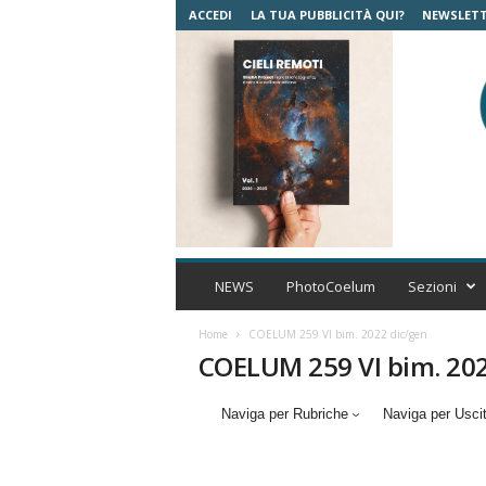
ACCEDI
LA TUA PUBBLICITÀ QUI?
NEWSLET
C
o
NEWS
PhotoCoelum
Sezioni
e
l
Home
COELUM 259 VI bim. 2022 dic/gen
u
COELUM 259 VI bim. 202
m
A
Naviga per Rubriche
Naviga per Usci
s
t
r
o