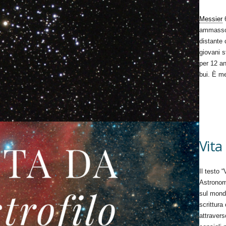
Messier
6
ammasso 
distante 
giovani s
per 12 a
bui. È me
Vita
Il testo 
Astronomi
sul mond
scrittura 
attravers