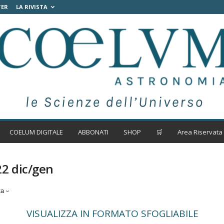
TER
LA RIVISTA
COELUM DIGITALE
ABBONATI
SHOP
🛒
Area Riservata
2 dic/gen
ta
VISUALIZZA IN FORMATO SFOGLIABILE