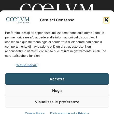
Gestisci Consenso
Per fornire le migliori esperienze, utilizziamo tecnologie come i cookie
CHI SIAMO
per memorizzare e/o accedere alle informazioni del dispositivo. Il
consenso a queste tecnologie ci permetterà di elaborare dati come il
comportamento di navigazione o ID unici su questo sito. Non
acconsentire o ritirare il consenso può influire negativamente su alcune
Contattaci:
coelumastro@coelum.com
caratteristiche e funzioni.
Gestisci servizi
SEGUICI
Accetta
Nega
Visualizza le preferenze
Cookie Policy
Dichiarazione sulla Privacy