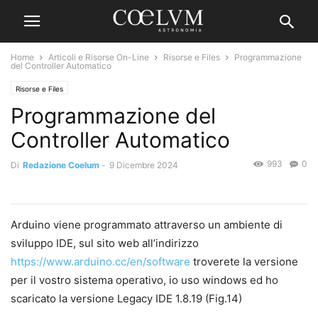
Home
Articoli e Risorse On-Line
Risorse e Files
Programmazione
del Controller Automatico
Risorse e Files
Programmazione del
Controller Automatico
993
0
Di
Redazione Coelum
-
9 Dicembre 2024
Arduino viene programmato attraverso un ambiente di
sviluppo IDE, sul sito web all’indirizzo
https://www.arduino.cc/en/software
troverete la versione
per il vostro sistema operativo, io uso windows ed ho
scaricato la versione Legacy IDE 1.8.19 (Fig.14)