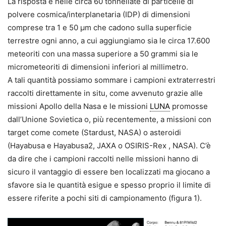
La risposta è nelle circa 60 tonnellate di particelle di
polvere cosmica/interplanetaria (IDP) di dimensioni
comprese tra 1 e 50 µm che cadono sulla superficie
terrestre ogni anno, a cui aggiungiamo sia le circa 17.600
meteoriti con una massa superiore a 50 grammi sia le
micrometeoriti di dimensioni inferiori al millimetro.
A tali quantità possiamo sommare i campioni extraterrestri
raccolti direttamente in situ, come avvenuto grazie alle
missioni Apollo della Nasa e le missioni
LUNA
promosse
dall’Unione Sovietica o, più recentemente, a missioni con
target come comete (Stardust, NASA) o asteroidi
(Hayabusa e Hayabusa2, JAXA o OSIRIS-Rex , NASA). C’è
da dire che i campioni raccolti nelle missioni hanno di
sicuro il vantaggio di essere ben localizzati ma giocano a
sfavore sia le quantità esigue e spesso proprio il limite di
essere riferite a pochi siti di campionamento (figura 1).