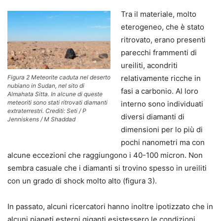
Tra il materiale, molto
eterogeneo, che è stato
ritrovato, erano presenti
parecchi frammenti di
ureiliti, acondriti
Figura 2 Meteorite caduta nel deserto
relativamente ricche in
nubiano in Sudan, nel sito di
fasi a carbonio. Al loro
Almahata Sitta. In alcune di queste
meteoriti sono stati ritrovati diamanti
interno sono individuati
extraterrestri. Crediti: Seti / P
diversi diamanti di
Jenniskens / M Shaddad
dimensioni per lo più di
pochi nanometri ma con
alcune eccezioni che raggiungono i 40-100 micron. Non
sembra casuale che i diamanti si trovino spesso in ureiliti
con un grado di shock molto alto (figura 3).
In passato, alcuni ricercatori hanno inoltre ipotizzato che in
alcuni pianeti esterni giganti esistessero le condizioni