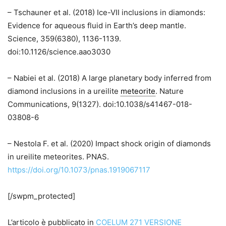
– Tschauner et al. (2018) Ice-VII inclusions in diamonds:
Evidence for aqueous fluid in Earth’s deep mantle.
Science, 359(6380), 1136-1139.
doi:10.1126/science.aao3030
– Nabiei et al. (2018) A large planetary body inferred from
diamond inclusions in a ureilite
meteorite
. Nature
Communications, 9(1327). doi:10.1038/s41467-018-
03808-6
– Nestola F. et al. (2020) Impact shock origin of diamonds
in ureilite meteorites. PNAS.
https://doi.org/10.1073/pnas.1919067117
[/swpm_protected]
L’articolo è pubblicato in
COELUM 271 VERSIONE