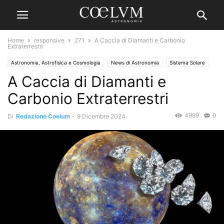
Home
responsive
271
A Caccia di Diamanti e Carbonio
Extraterrestri
Astronomia, Astrofisica e Cosmologia
News di Astronomia
Sistema Solare
A Caccia di Diamanti e
Carbonio Extraterrestri
4999
0
Di
Redazione Coelum
-
9 Dicembre 2024