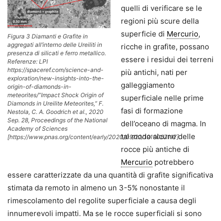
quelli di verificare se le
regioni più scure della
superficie di
Mercurio
,
Figura 3 Diamanti e Grafite in
aggregati all’interno delle Ureiliti in
ricche in grafite, possano
presenza di silicati e ferro metallico.
essere i residui dei terreni
Referenze: LPI
https://spaceref.com/science-and-
più antichi, nati per
exploration/new-insights-into-the-
galleggiamento
origin-of-diamonds-in-
meteorites/“Impact Shock Origin of
superficiale nelle prime
Diamonds in Ureilite Meteorites,” F.
fasi di formazione
Nestola, C. A. Goodrich et al., 2020
Sep. 28, Proceedings of the National
dell’oceano di magma. In
Academy of Sciences
tal modo alcune delle
[https://www.pnas.org/content/early/2020/09/22/1919067117].
rocce più antiche di
Mercurio
potrebbero
essere caratterizzate da una quantità di grafite significativa
stimata da remoto in almeno un 3-5% nonostante il
rimescolamento del regolite superficiale a causa degli
innumerevoli impatti. Ma se le rocce superficiali si sono