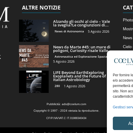
ALTRE NOTIZIE
CAT
Photo
Alzando gli occhi al cielo – Vale
la sveglia?Le congiunzioni di...
Mostr
News di Astronomia
5 Agosto 2026
News 
News da Marte #45: un mare di
Cielo
poligoni, Curiosity risale Valle...
Astro
Astronautica ed Esplorazione Spaziale
5 Agosto 2026
Artico
LIFE Beyond EarthExploring
Il Bl
Per fornire 
Exoplanets and the Future of
Italian Astrobiology
e/o accedere
280
1 Agosto 2026
permetterà d
sito. Non ac
caratteristic
Pubblicità:
ads@coelum.com
Gestisci serv
Copyright © 1997 - 2024 vietata la riproduzione.
CF/P.IVA/VAT.C IT.01988340434
Ac