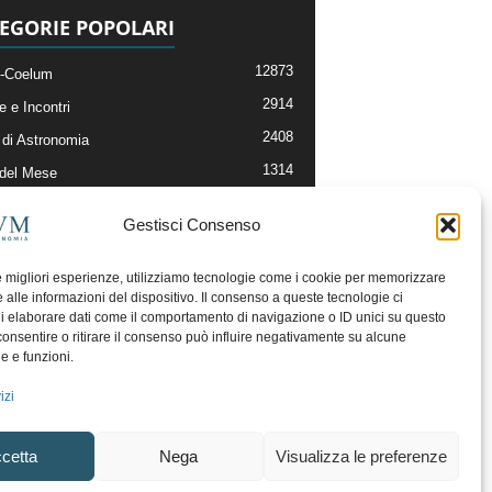
EGORIE POPOLARI
12873
-Coelum
2914
e e Incontri
2408
di Astronomia
1314
 del Mese
364
nomia, Astrofisica e Cosmologia
Gestisci Consenso
268
li e Risorse On-Line
192
og della Redazione
le migliori esperienze, utilizziamo tecnologie come i cookie per memorizzare
 alle informazioni del dispositivo. Il consenso a queste tecnologie ci
i elaborare dati come il comportamento di navigazione o ID unici su questo
consentire o ritirare il consenso può influire negativamente su alcune
he e funzioni.
izi
cetta
Nega
Visualizza le preferenze