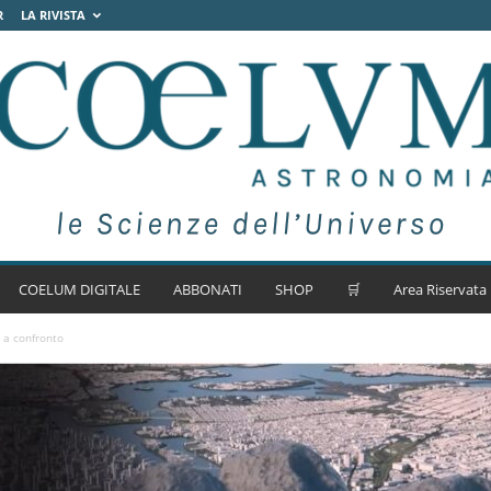
R
LA RIVISTA
COELUM DIGITALE
ABBONATI
SHOP
🛒
Area Riservata
 a confronto