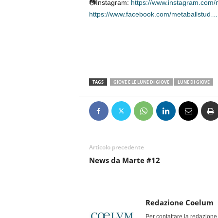
📷Instagram:
https://www.instagram.com/
https://www.facebook.com/metaballstud…
TAGS
GIOVE E LE LUNE DI GIOVE
LUNE DI GIOVE
Articolo precedente
News da Marte #12
Redazione Coelum
Per contattare la redazione