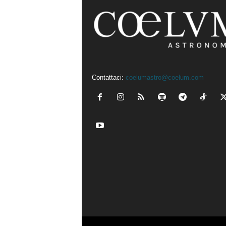
Contattaci:
coelumastro@coelum.com