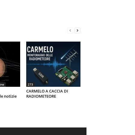
ine
273
CARMELO A CACCIA DI
le notizie
RADIOMETEORE