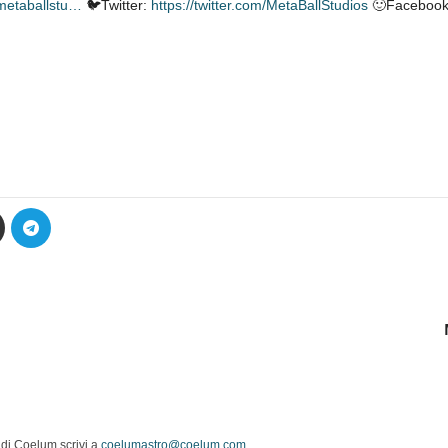
metaballstu…
🐦Twitter:
https://twitter.com/MetaBallStudios
🙂Facebook
 di Coelum scrivi a
coelumastro@coelum.com