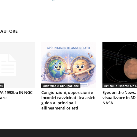
'AUTORE
es
Didattica e Divulgazione
Articoli e Risorse On-L
A 1998bu IN NGC
Congiunzioni, opposizioni e
Eyes on the News:
lare
incontri ravvicinati tra astri:
visualizzare in 3D 
guida ai principali
NASA
allineamenti celesti