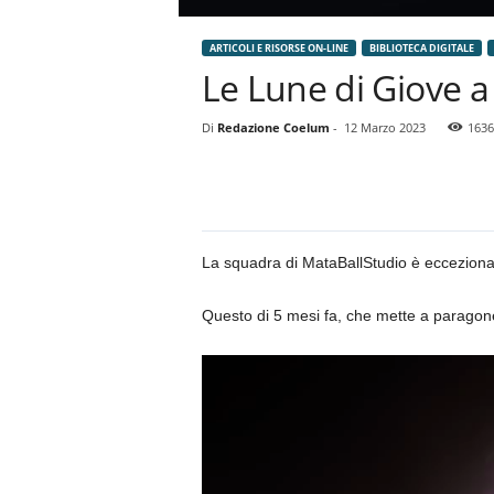
ARTICOLI E RISORSE ON-LINE
BIBLIOTECA DIGITALE
Le Lune di Giove a
Di
Redazione Coelum
-
12 Marzo 2023
1636
La squadra di MataBallStudio è eccezionale,
Questo di 5 mesi fa, che mette a paragon
Video
Player