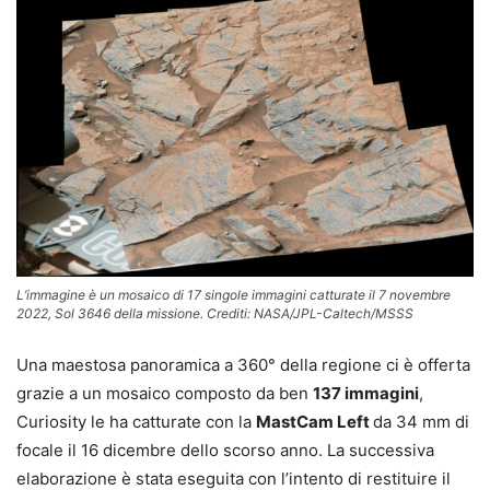
L’immagine è un mosaico di 17 singole immagini catturate il 7 novembre
2022, Sol 3646 della missione. Crediti: NASA/JPL-Caltech/MSSS
Una maestosa panoramica a 360° della regione ci è offerta
grazie a un mosaico composto da ben
137 immagini
,
Curiosity le ha catturate con la
MastCam Left
da 34 mm di
focale il 16 dicembre dello scorso anno. La successiva
elaborazione è stata eseguita con l’intento di restituire il