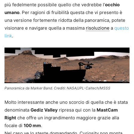
più fedelmente possibile quello che vedrebbe l’
occhio
umano
. Per ragioni di fruibilità questa che vi presento è
una versione fortemente ridotta della panoramica, potete
visionare e navigare quella a massima
risoluzione
a
questo
link
.
Panoramica da Marker Band. Crediti: NASA/JPL-Caltech/MSSS
Molto interessante anche uno scorcio di quella che è stata
denominata
Gediz Valley
ripresa qui con la
MastCam
Right
che offre un ingrandimento maggiore grazie alla
focale di
100 mm
.
Nel caso ve lo steste domandando, Curiosity non monta