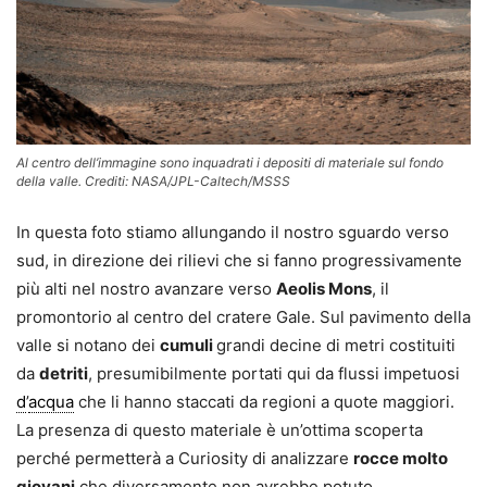
Al centro dell’immagine sono inquadrati i depositi di materiale sul fondo
della valle. Crediti: NASA/JPL-Caltech/MSSS
In questa foto stiamo allungando il nostro sguardo verso
sud, in direzione dei rilievi che si fanno progressivamente
più alti nel nostro avanzare verso
Aeolis Mons
, il
promontorio al centro del cratere Gale. Sul pavimento della
valle si notano dei
cumuli
grandi decine di metri costituiti
da
detriti
, presumibilmente portati qui da flussi impetuosi
d
’
acqua
che li hanno staccati da regioni a quote maggiori.
La presenza di questo materiale è un’ottima scoperta
perché permetterà a Curiosity di analizzare
rocce molto
giovani
che diversamente non avrebbe potuto