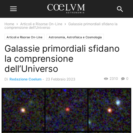
Home
Articoli e Risorse On-Line
Galassie primordiali sfidano la
comprensione dell’Universo
Articoli e Risorse On-Line
Astronomia, Astrofisica e Cosmologia
Galassie primordiali sfidano
News di Astronomia
la comprensione
dell’Universo
2310
0
Di
Redazione Coelum
-
23 Febbraio 2023