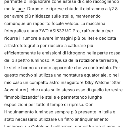
permette di inquadrare zone estese di cielo raccogliendo
molta
luce
. Durante le riprese chiudo il diaframma a f/2.8
per avere più nitidezza sulle stelle, mantenendo
comunque un rapporto focale veloce. La macchina
fotografica è una ZWO ASI533MC Pro, raffreddata (per
ridurre il rumore e avere immagini più pulite) e dedicata
all’astrofotografia per riuscire a catturare più
efficientemente le emissioni di idrogeno nella parte rossa
dello spettro luminoso. A causa della
rotazione
terrestre,
le stelle hanno un moto apparente che va contrastato. Per
questo motivo si utilizza una montatura equatoriale, o nel
mio caso un compatto astro inseguitore (Sky Watcher Star
Adventurer), che ruota sullo stesso asse di quello terrestre
“immobilizzando” le stelle e permettendo lunghe
esposizioni per tutto il tempo di ripresa. Con
l’inquinamento luminoso sempre più presente in Italia è
stato necessario utilizzare un filtro antinquinamento
luminoso, un Optolong L-eNhance, per catturare al meglio