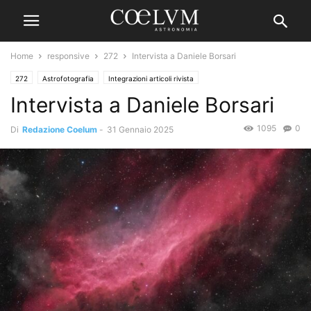
Home
responsive
272
Intervista a Daniele Borsari
272
Astrofotografia
Integrazioni articoli rivista
Intervista a Daniele Borsari
1095
0
Di
Redazione Coelum
-
31 Gennaio 2025