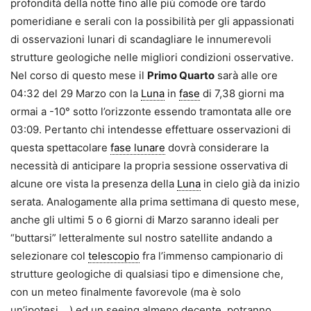
profondità della notte fino alle più comode ore tardo
pomeridiane e serali con la possibilità per gli appassionati
di osservazioni lunari di scandagliare le innumerevoli
strutture geologiche nelle migliori condizioni osservative.
Nel corso di questo mese il
Primo Quarto
sarà alle ore
04:32 del 29 Marzo con la
Luna
in
fase
di 7,38 giorni ma
ormai a -10° sotto l’orizzonte essendo tramontata alle ore
03:09. Pertanto chi intendesse effettuare osservazioni di
questa spettacolare
fase lunare
dovrà considerare la
necessità di anticipare la propria sessione osservativa di
alcune ore vista la presenza della
Luna
in cielo già da inizio
serata. Analogamente alla prima settimana di questo mese,
anche gli ultimi 5 o 6 giorni di Marzo saranno ideali per
“buttarsi” letteralmente sul nostro satellite andando a
selezionare col
telescopio
fra l’immenso campionario di
strutture geologiche di qualsiasi tipo e dimensione che,
con un meteo finalmente favorevole (ma è solo
un’ipotesi….) ed un seeing almeno decente, potranno