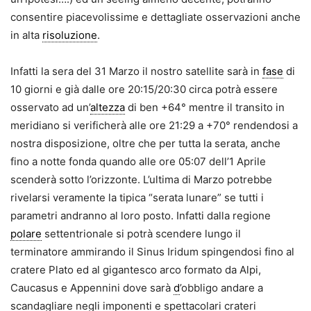
consentire piacevolissime e dettagliate osservazioni anche
in alta
risoluzione
.
Infatti la sera del 31 Marzo il nostro satellite sarà in
fase
di
10 giorni e già dalle ore 20:15/20:30 circa potrà essere
osservato ad un’
altezza
di ben +64° mentre il transito in
meridiano si verificherà alle ore 21:29 a +70° rendendosi a
nostra disposizione, oltre che per tutta la serata, anche
fino a notte fonda quando alle ore 05:07 dell’1 Aprile
scenderà sotto l’orizzonte. L’ultima di Marzo potrebbe
rivelarsi veramente la tipica “serata lunare” se tutti i
parametri andranno al loro posto. Infatti dalla regione
polare
settentrionale si potrà scendere lungo il
terminatore ammirando il Sinus Iridum spingendosi fino al
cratere Plato ed al gigantesco arco formato da Alpi,
Caucasus e Appennini dove sarà
d
’obbligo andare a
scandagliare negli imponenti e spettacolari crateri