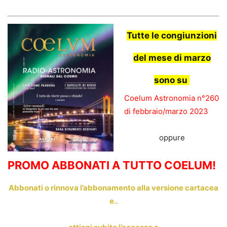
Tutte le congiunzioni
del mese di marzo
sono su
Coelum Astronomia n°260
di febbraio/marzo 2023
oppure
PROMO ABBONATI A TUTTO COELUM!
Abbonati o rinnova l’abbonamento alla versione cartacea
e..