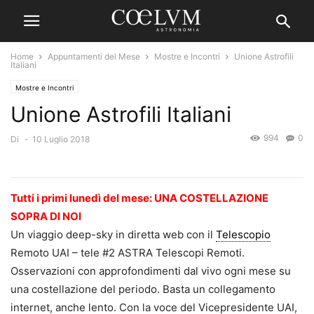
Home
Appuntamenti del Mese
Mostre e Incontri
Unione Astrofili
Italiani
Mostre e Incontri
Unione Astrofili Italiani
994
0
Di
-
10 Luglio 2018
Tutti i primi lunedì del mese: UNA COSTELLAZIONE
SOPRA DI NOI
Un viaggio deep-sky in diretta web con il
Telescopio
Remoto UAI – tele #2 ASTRA Telescopi Remoti.
Osservazioni con approfondimenti dal vivo ogni mese su
una costellazione del periodo. Basta un collegamento
internet, anche lento. Con la voce del Vicepresidente UAI,